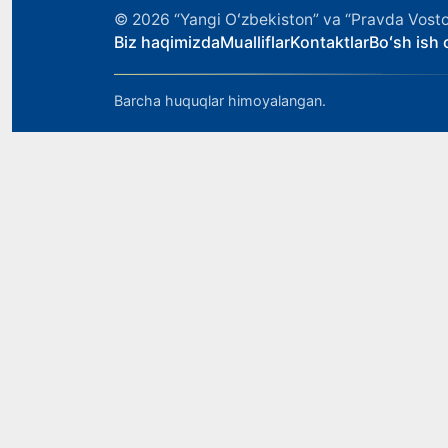
© 2026
“Yangi Oʻzbekiston” va “Pravda Vosto
Biz haqimizda
Mualliflar
Kontaktlar
Boʻsh ish o
Barcha huquqlar himoyalangan.