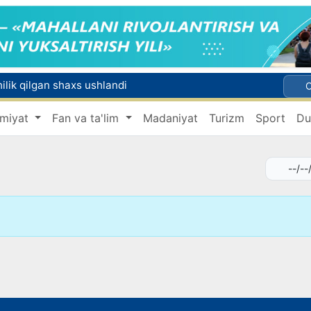
lik qilgan shaxs ushlandi
Jizzaxda «Yangi O‘zbekiston» va «Pravda Vostoka» gazetalarari kunlari o‘tkazildi
miyat
Fan va ta'lim
Madaniyat
Turizm
Sport
Du
Uchqo‘rg‘onda Norin daryosi bo‘yida yangi ekoturizm maskani barpo etiladi
Xitoy Marsdan olib kelinadigan tuproqni o‘rganish uchun maxsus laboratoriya quradi
Buxoro viloyatida tibbiyot yo‘nalishidagi o‘qishga kiritib qo‘yishni va’da bergan shaxs ushlandi