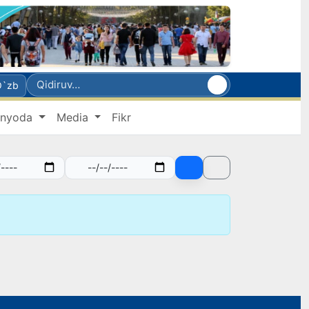
O`zb
nyoda
Media
Fikr