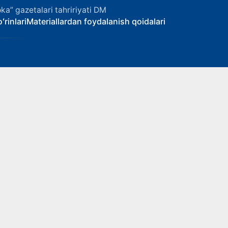
ka” gazetalari tahririyati DM
ʻrinlari
Materiallardan foydalanish qoidalari