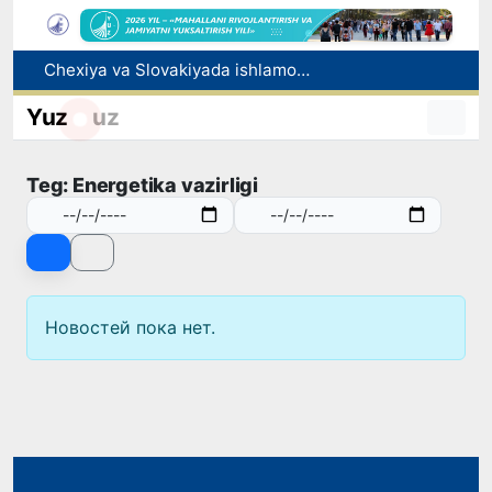
Chexiya va Slovakiyada ishlamoqchi bo‘lgan tibbiyot mutaxassislari ro‘yxatga olinadi
Bolaning familiyasiga otasining ismini berishga ruxsat beriladi
Yuz
uz
Behruz Karimov faoliyatini Shveytsariyaning «Lugano» klubida davom ettiradi
Ekstremistik tashkilotlar va materiallarning elektron reyestri yuritiladi
Teg: Energetika vazirligi
Oʻzbekistonda 2025 yilda korrupsiyaga oid jinoyatlar boʻyicha 7 517 nafar shaxs javobgarlikka tortilgan
Новостей пока нет.