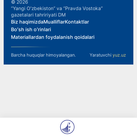
© 2026
“Yangi Oʻzbekiston” va “Pravda Vostoka”
gazetalari tahririyati DM
Biz haqimizda
Mualliflar
Kontaktlar
Boʻsh ish oʻrinlari
Materiallardan foydalanish qoidalari
Barcha huquqlar himoyalangan.
Yaratuvchi
yuz.uz