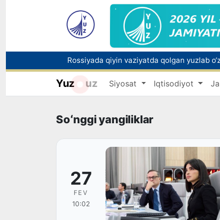
Yuz
uz
Siyosat
Iqtisodiyot
Ja
Toshkentda PPX inspektori 13 yoshli bolani
Oʻzbekistonda Barqaror rivojlanish maqsadla
Soʻnggi yangiliklar
27
FEV
10:02