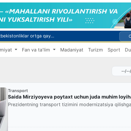
Rossiyada qiyin vaziyatda qolgan yuzlab o‘zbekistonliklar ortga qaytarildi
2030 yilgacha xavfli chiqindilarni qayta ishlash darajasi 20 foizga yetkaziladi
miyat
Fan va ta'lim
Madaniyat
Turizm
Sport
Du
Oʻzbekiston ilk bor Xalqaro informatika olimpiadasi — IOI 2026ga mezbonlik qiladi
 qutqarib qoldi
ri oyligiga start berildi
Transport
Saida Mirziyoyeva poytaxt uchun juda muhim loyiha
Prezidentning transport tizimini modernizatsiya qilishga