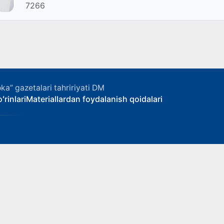
7266
ka” gazetalari tahririyati DM
ʻrinlari
Materiallardan foydalanish qoidalari