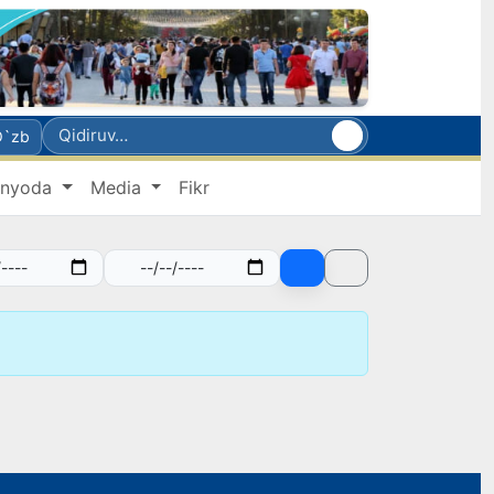
O`zb
nyoda
Media
Fikr