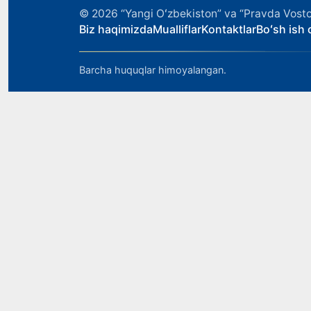
© 2026
“Yangi Oʻzbekiston” va “Pravda Vosto
Biz haqimizda
Mualliflar
Kontaktlar
Boʻsh ish o
Barcha huquqlar himoyalangan.