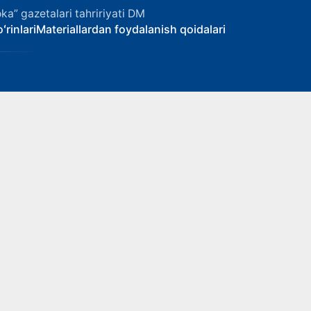
ka” gazetalari tahririyati DM
ʻrinlari
Materiallardan foydalanish qoidalari