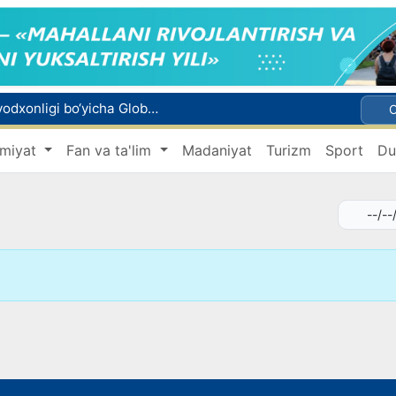
Qo‘qon YUNESKOning Media va axborot savodxonligi bo‘yicha Global alyansiga qo‘shildi
Gemodializ muolajasini oluvchi bemorlarning yo‘l xarajatlari davlat budjeti hisobidan qoplab berilishi mumkin
miyat
Fan va ta'lim
Madaniyat
Turizm
Sport
Du
Italiyaning 27 ta shahrida jazirama tufayli "qizil" xavf darajasi e’lon qilindi
Toshkentda voyaga yetmagan bola doʻkonga eshik tirqishidan kirib, 6,2 million soʻm oʻgʻirladi
Bosh konsulxona ko‘magida insultga chalingan hamyurtimiz Olmaotadan yurtimizga qaytarildi