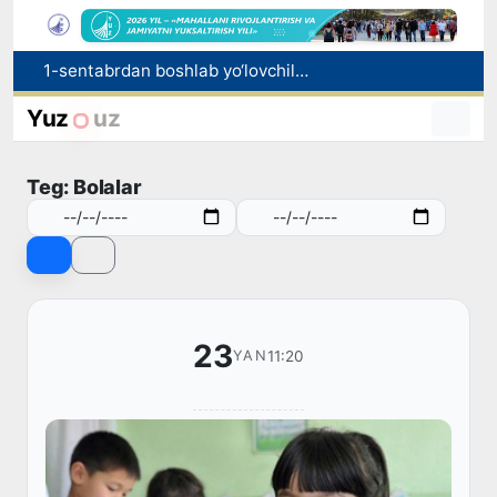
1-sentabrdan boshlab yo‘lovchilar avtobusga chiqishi bilan yo‘lkira haqini to‘lashlari shart bo‘ladi
“Yangi O‘zbekiston bunyodkorlari” kasbiy mahorat milliy tanlovining taqdirlash marosimi bo‘lib o‘tdi
Oʻzbekistonda 2025 yilda korrupsiyaga oid jinoyatlar boʻyicha 7 517 nafar shaxs javobgarlikka tortilgan
Yuz
uz
Chexiya va Slovakiyada ishlamoqchi bo‘lgan tibbiyot mutaxassislari ro‘yxatga olinadi
Rieltorlik faoliyati tartibga solindi
Teg: Bolalar
23
11:20
YAN