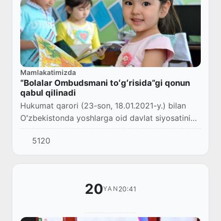
Mamlakatimizda
“Bolalar Ombudsmani toʻgʻrisida”gi qonun
qabul qilinadi
Hukumat qarori (23-son, 18.01.2021-y.) bilan
Oʻzbekistonda yoshlarga oid davlat siyosatini
2025-yilgacha rivojlantirish konsepsiyasi hamda
5120
uni 2021-2022-yillarda amalga oshirish bo...
20
20:41
YAN