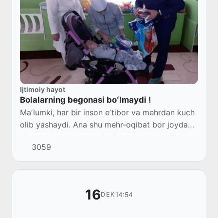
Ijtimoiy hayot
Bolalarning begonasi boʻlmaydi !
Maʼlumki, har bir inson eʼtibor va mehrdan kuch
olib yashaydi. Ana shu mehr-oqibat bor joyda
yangilanish, yuksalish, ezgu maqsadlar sari
3059
shaxdam odimlash boʻladi.
16
14:54
DEK