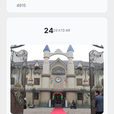
dunyoga keldi.
4915
24
13:49
DEK