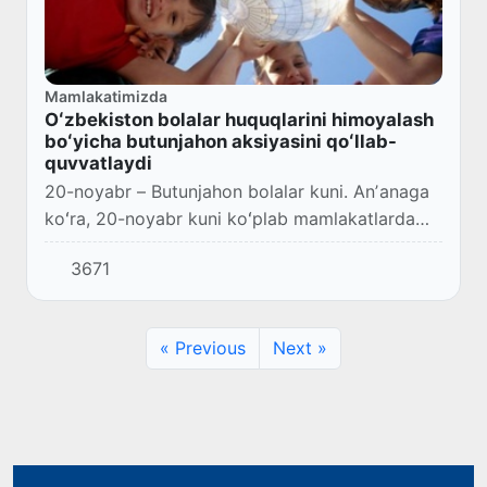
Mamlakatimizda
Oʻzbekiston bolalar huquqlarini himoyalash
boʻyicha butunjahon aksiyasini qoʻllab-
quvvatlaydi
20-noyabr – Butunjahon bolalar kuni. Anʼanaga
koʻra, 20-noyabr kuni koʻplab mamlakatlarda
mavzuga doir tadbirlar oʻtkaziladi, unda
3671
ishtirokchilar nafaqat sohadagi yutuqlarni,
balki...
« Previous
Next »