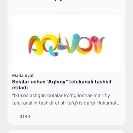
Madaniyat
Bolalar uchun “Aqlvoy” telekanali tashkil
etiladi
“Ixtisoslashgan bolalar koʻngilochar-maʼrifiy
telekanalini tashkil etish toʻgʻrisida”gi Hukumat
qarori qabul qilindi.
4183