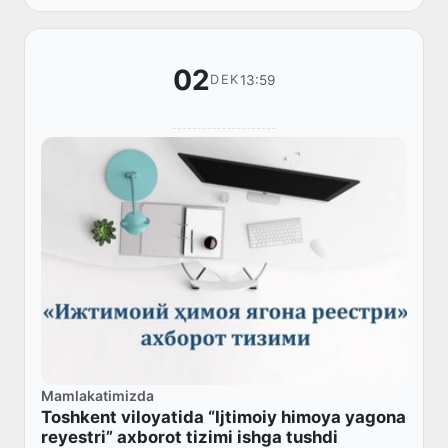
oshirmoqd...
02
13:59
DEK
Mamlakatimizda
Toshkent viloyatida “Ijtimoiy himoya yagona
reyestri” axborot tizimi ishga tushdi