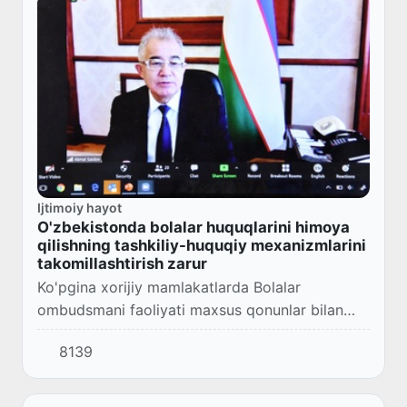
Ijtimoiy hayot
O'zbekistonda bolalar huquqlarini himoya
qilishning tashkiliy-huquqiy mexanizmlarini
takomillashtirish zarur
Ko'pgina xorijiy mamlakatlarda Bolalar
ombudsmani faoliyati maxsus qonunlar bilan
tartibga solinadi
8139