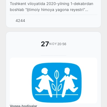
Toshkent viloyatida 2020-yilning 1-dekabrdan
boshlab “Ijtimoiy himoya yagona reyestri”
axborot tizimi orqali bola ikki yoshga toʻlgunga
4244
qadar uni parvarish qilish boʻyicha, 14 yosh...
27
20:56
NOY
Voqea-hodisalar