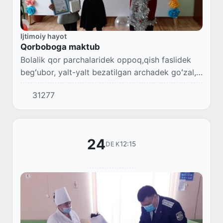
Ijtimoiy hayot
Qorboboga maktub
Bolalik qor parchalaridek oppoq,qish faslidek
begʻubor, yalt-yalt bezatilgan archadek goʻzal,
ertakdagi sarguzasht misol moʻjizalarga boy,
31277
qoʻngʻiroq ovozi singari shodliklarga bez...
24
12:15
DEK