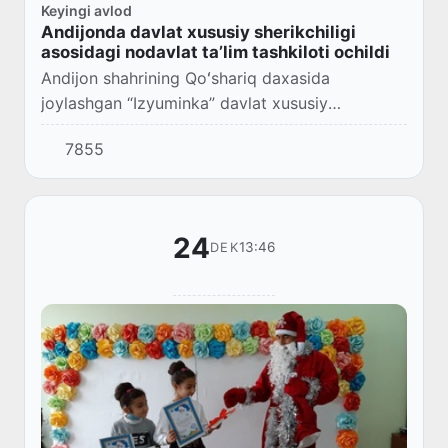
Keyingi avlod
Andijonda davlat xususiy sherikchiligi
asosidagi nodavlat taʼlim tashkiloti ochildi
Andijon shahrining Qoʻshariq daxasida
joylashgan “Izyuminka” davlat xususiy
sherikchiligi asosidagi nodavlat taʼlim
7855
tashkilotining ochilish marosimi boʻlib oʻtdi.
24
13:46
DEK