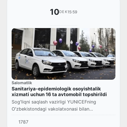
10
15:59
DEK
Salomatlik
Sanitariya-epidemiologik osoyishtalik
xizmati uchun 16 ta avtomobil topshirildi
Sogʻliqni saqlash vazirligi YUNICEFning
Oʻzbekistondagi vakolatxonasi bilan
hamkorlikda yurtimizdagi immunizatsiya tizimini
1787
mustahkamlash borasida bir qator ishlar amalga