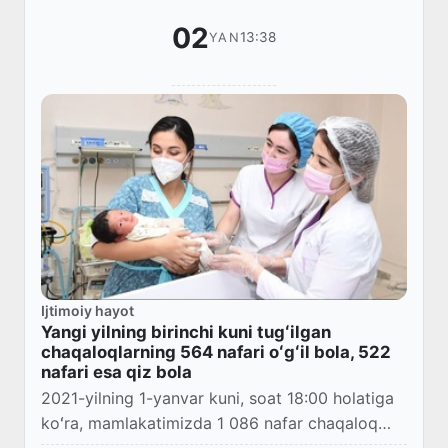
02
13:38
YAN
Ijtimoiy hayot
Yangi yilning birinchi kuni tugʻilgan
chaqaloqlarning 564 nafari oʻgʻil bola, 522
nafari esa qiz bola
2021-yilning 1-yanvar kuni, soat 18:00 holatiga
koʻra, mamlakatimizda 1 086 nafar chaqaloq