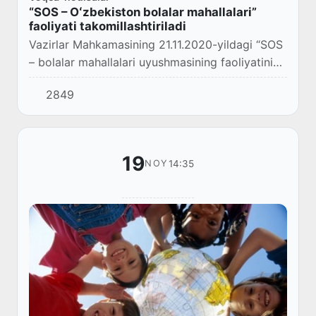
“SOS – Oʻzbekiston bolalar mahallalari”
faoliyati takomillashtiriladi
Vazirlar Mahkamasining 21.11.2020-yildagi “SOS
– bolalar mahallalari uyushmasining faoliyatini
yana-da takomillashtirish chora-tadbirlari
2849
toʻgʻrisida”gi 738-son qarori qabul qilind...
19
14:35
NOY