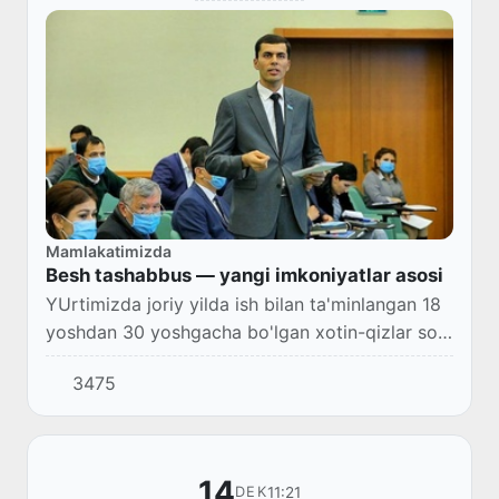
Mamlakatimizda
Besh tashabbus — yangi imkoniyatlar asosi
YUrtimizda joriy yilda ish bilan ta'minlangan 18
yoshdan 30 yoshgacha bo'lgan xotin-qizlar soni
76 198, kasb-hunarga o'qitilganlar soni 15 935
3475
nafarni tashkil qiladi.
14
11:21
DEK