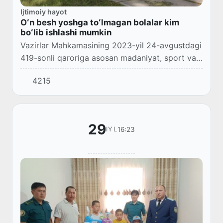
Ijtimoiy hayot
Oʻn besh yoshga toʻlmagan bolalar kim
boʻlib ishlashi mumkin
Vazirlar Mahkamasining 2023-yil 24-avgustdagi
419-sonli qaroriga asosan madaniyat, sport va
ommaviy axborot vositalari sohasidagi kasb va
4215
lavozimlar roʻyxati tasdiqlandi.
29
16:23
IYL