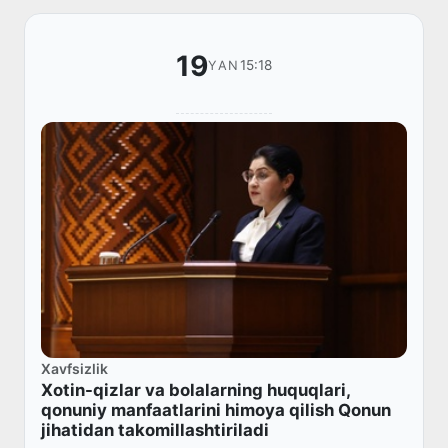
19
15:18
YAN
Xavfsizlik
Xotin-qizlar va bolalarning huquqlari,
qonuniy manfaatlarini himoya qilish Qonun
jihatidan takomillashtiriladi