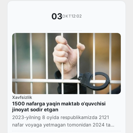
03
12:02
OKT
Xavfsizlik
1500 nafarga yaqin maktab o‘quvchisi
jinoyat sodir etgan
2023-yilning 8 oyida respublikamizda 2121
nafar voyaga yetmagan tomonidan 2024 ta
jinoyat sodir etilgan.