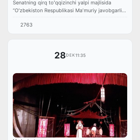
Senatning qirq toʻqqizinchi yalpi majlisida
“Oʻzbekiston Respublikasi Maʼmuriy javobgarlik
toʻgʻrisidagi kodeksining 248-moddasiga
2763
qoʻshimchalar kiritish haqida”gi Qonun koʻrib
chi...
28
11:35
DEK