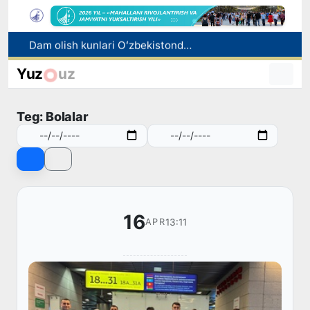
Dam olish kunlari Oʻzbekistonda havo 42 darajagacha isiydi
Oltoy Respublikasidan O‘zbekistonga 30 ming boshga yaqin qoramol yetkazib berildi
Yuz
uz
Mahalla bankiri: raqamlar ortidagi insonlar taqdiri
Toshkentdan Buyuk Britaniyaning Manchester shahriga to‘g‘ridan to‘g‘ri aviaqatnovlarni yo‘lga qo‘yish masalasi ko‘rib chiqilmoqda
Teg: Bolalar
Ekologik ekspertiza endi ekologik xavflarni oldindan boshqarish tizimiga aylanadi
16
13:11
APR