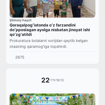
Ijtimoiy hayot
Qoraqalpogʻistonda oʻz farzandini
doʻpposlagan ayolga nisbatan jinoyat ishi
qoʻzgʻatildi
Prokuratura bolalarni xorijdan qaytib kelgan
otasining qaramogʻiga topshirdi.
2675
22
19:13
IYN