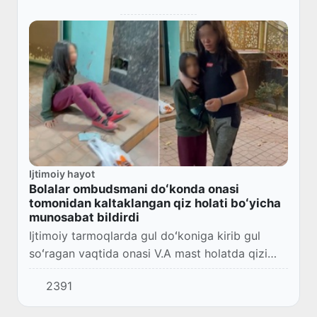
Ijtimoiy hayot
Bolalar ombudsmani doʻkonda onasi
tomonidan kaltaklangan qiz holati boʻyicha
munosabat bildirdi
Ijtimoiy tarmoqlarda gul doʻkoniga kirib gul
soʻragan vaqtida onasi V.A mast holatda qizi
V.I.ni haqoratlab, urgani boʻyicha videoxabarlari
2391
tarqaldi.