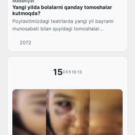
Madaniyat
Yangi yilda bolalarni qanday tomoshalar
kutmoqda?
Poytaxtimizdagi teatrlarda yangi yil bayrami
munosabati bilan quyidagi tomoshalar
rejalashtirilgan:
2072
15
10:13
DEK