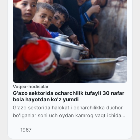
Voqea-hodisalar
G'azo sektorida ocharchilik tufayli 30 nafar
bola hayotdan ko'z yumdi
G'azo sektorida halokatli ocharchilikka duchor
bo'lganlar soni uch oydan kamroq vaqt ichida
ikki baravar ko'payib, 1,1 millionga yetdi.
1967