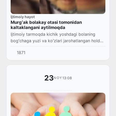
Ijtimoiy hayot
Murgʻak bolakay otasi tomonidan
kaltaklangani aytilmoqda
Ijtimoiy tarmoqda kichik yoshdagi bolaning
bogʻchaga yuzi va koʻzlari jarohatlangan holda
kelganligi va uni otasi kaltaklaganligini aytib
1871
berishi tasvirlangan video tarqaldi.
23
13:08
NOY