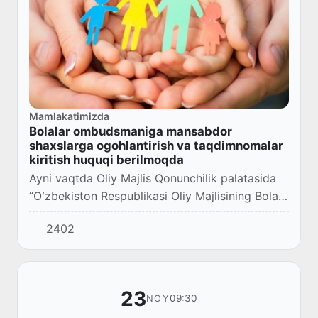
Mamlakatimizda
Bolalar ombudsmaniga mansabdor
shaxslarga ogohlantirish va taqdimnomalar
kiritish huquqi berilmoqda
Ayni vaqtda Oliy Majlis Qonunchilik palatasida
“Oʻzbekiston Respublikasi Oliy Majlisining Bola
huquqlari boʻyicha vakili (Bolalar ombudsmani)
2402
toʻgʻrisida”gi qonun loyihasi ikkinchi...
23
09:30
NOY