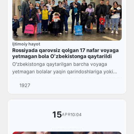
Ijtimoiy hayot
Rossiyada qarovsiz qolgan 17 nafar voyaga
yetmagan bola Oʻzbekistonga qaytarildi
Oʻzbekistonga qaytarilgan barcha voyaga
yetmagan bolalar yaqin qarindoshlariga yoki
mamlakatimizdagi maxsus bolalar
1927
muassasalariga vasiylik qilish uchun topshiriladi.
15
10:04
APR