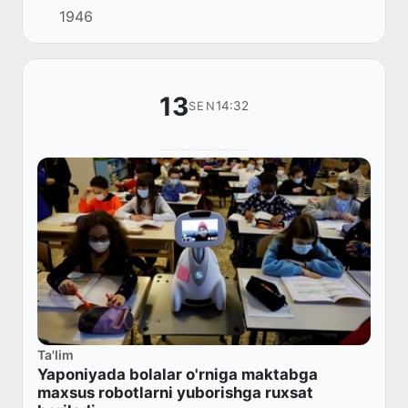
1946
13
14:32
SEN
Ta'lim
Yaponiyada bolalar o'rniga maktabga
maxsus robotlarni yuborishga ruxsat