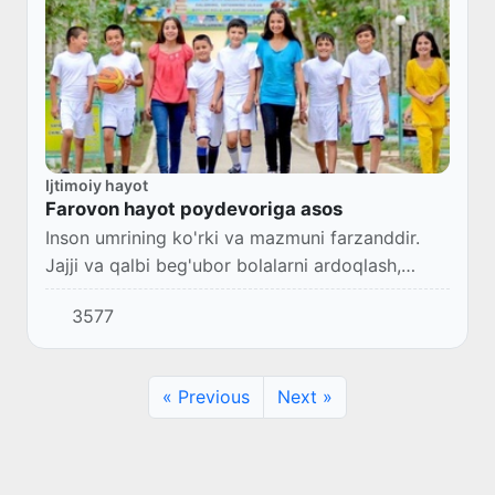
Ijtimoiy hayot
Farovon hayot poydevoriga asos
Inson umrining ko'rki va mazmuni farzanddir.
Jajji va qalbi beg'ubor bolalarni ardoqlash,
sog'lom o'stirish, turli xurujlardan asrash, ularga
3577
ta'lim-tarbiya berish kattalarning aso...
« Previous
Next »