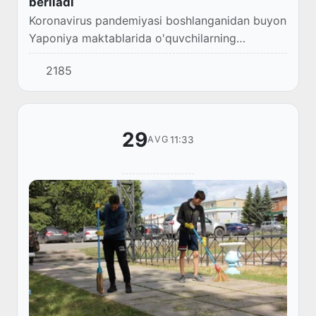
beriladi
Koronavirus pandemiyasi boshlanganidan buyon
Yaponiya maktablarida o'quvchilarning
darslarda bevosita ishtirokini kamaytirish
2185
tendensiyasi kuzatildi.
29
11:33
AVG