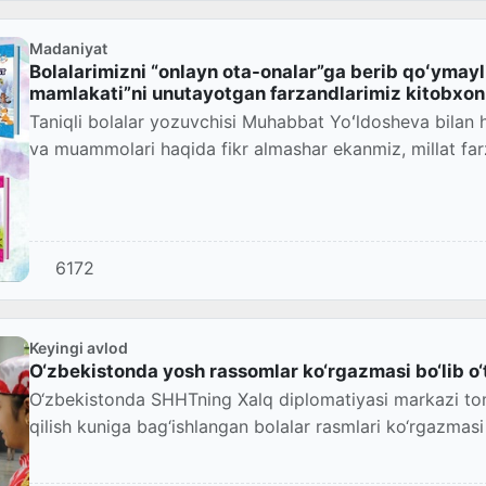
Madaniyat
Bolalarimizni “onlayn ota-onalar”ga berib qoʻymayl
mamlakati”ni unutayotgan farzandlarimiz kitobxonl
Taniqli bolalar yozuvchisi Muhabbat Yoʻldosheva bilan 
va muammolari haqida fikr almashar ekanmiz, millat farz
6172
Keyingi avlod
O‘zbekistonda yosh rassomlar ko‘rgazmasi bo‘lib o‘
O‘zbekistonda SHHTning Xalq diplomatiyasi markazi tom
qilish kuniga bag‘ishlangan bolalar rasmlari ko‘rgazmasi t