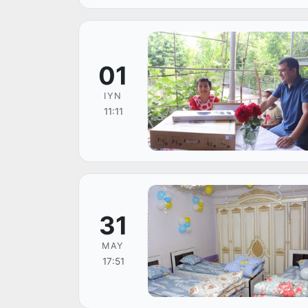
01
IYN
11:11
31
MAY
17:51