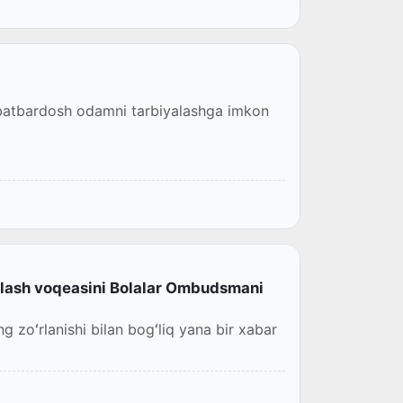
obatbardosh odamni tarbiyalashga imkon
rlash voqeasini Bolalar Ombudsmani
zoʻrlanishi bilan bogʻliq yana bir xabar