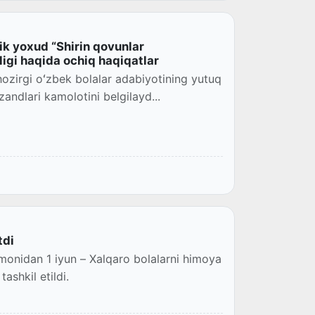
ik yoxud “Shirin qovunlar
igi haqida ochiq haqiqatlar
hozirgi oʻzbek bolalar adabiyotining yutuq
andlari kamolotini belgilayd...
tdi
onidan 1 iyun – Xalqaro bolalarni himoya
ashkil etildi.