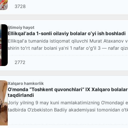
3728
Ijtimoiy hayot
Ellikqalʼada 1-sonli oilaviy bolalar oʻyi ish boshladi
Ellikqalʼa tumanida istiqomat qiluvchi Murat Ataxanov v
shirin toʻrt nafar bolani yaʼni 1 nafar oʻgʻil 3 — nafar qizn
2772
Xalqaro hamkorlik
O‘monda “Toshkent quvonchlari” IX Xalqaro bolalar 
taqdirlandi
Joriy yilning 9 may kuni mamlakatimizning O‘mondagi e
tadbirda O‘zbekiston Badiiy akademiyasi tomonidan o‘tk