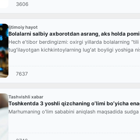
3606
Ijtimoiy hayot
Bolalarni salbiy axborotdan asrang, aks holda pom
Hech eʼtibor berdingizmi: oxirgi yillarda bolalarning “til
tugʻilayotgan kichkintoylarning lugʻat boyligi yoshiga n
7637
Tashvishli xabar
Toshkentda 3 yoshli qizchaning oʻlimi boʻyicha ena
Marhumaning oʻlim sababini aniqlash maqsadida sudga o