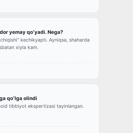
idor yemay qoʻyadi. Nega?
i chiqishi” kechikyapti. Ayniqsa, shaharda
isbatan xiyla kam.
ga qoʻlga olindi
id tibbiyot ekspertizasi tayinlangan.