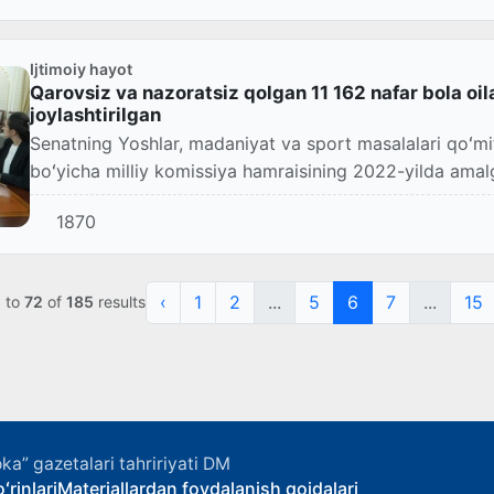
Ijtimoiy hayot
Qarovsiz va nazoratsiz qolgan 11 162 nafar bola oil
joylashtirilgan
Senatning Yoshlar, madaniyat va sport masalalari qoʻmi
boʻyicha milliy komissiya hamraisining 2022-yilda amalg
1870
‹
1
2
...
5
6
7
...
15
1
to
72
of
185
results
ka” gazetalari tahririyati DM
ʻrinlari
Materiallardan foydalanish qoidalari