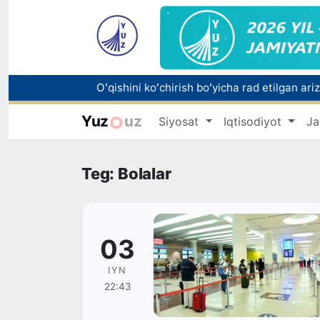
Yuz
uz
Siyosat
Iqtisodiyot
Ja
Bozorga chiqariladigan barcha mahsulotlar 
Teg: Bolalar
03
IYN
22:43