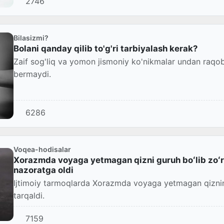
2746
Bilasizmi?
Bolani qanday qilib to'g'ri tarbiyalash kerak?
Zaif sog'liq va yomon jismoniy ko'nikmalar undan raq
bermaydi.
6286
Voqea-hodisalar
Xorazmda voyaga yetmagan qizni guruh boʻlib zoʻ
nazoratga oldi
Ijtimoiy tarmoqlarda Xorazmda voyaga yetmagan qizning 
tarqaldi.
7159