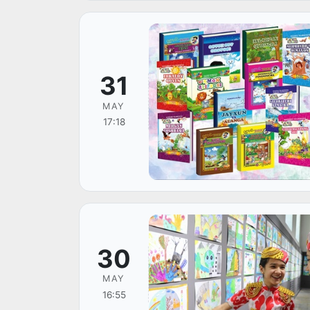
31
MAY
17:18
30
MAY
16:55