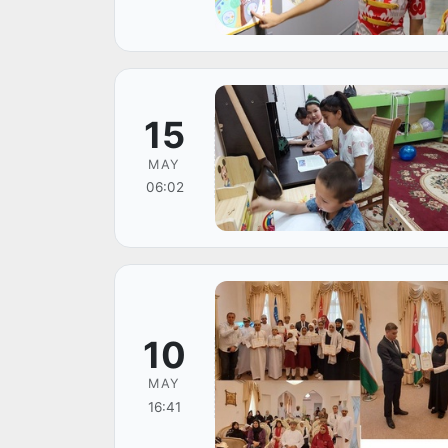
15
MAY
06:02
10
MAY
16:41