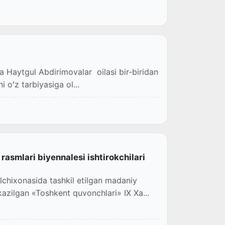
a Haytgul Abdirimovalar oilasi bir-biridan
i oʻz tarbiyasiga ol...
rasmlari biyennalesi ishtirokchilari
lchixonasida tashkil etilgan madaniy
azilgan «Toshkent quvonchlari» IX Xa...