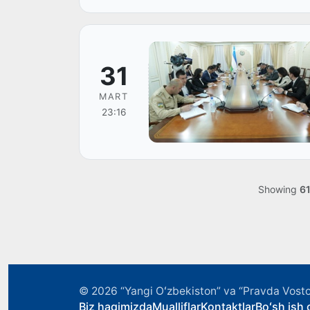
31
MART
23:16
Showing
6
© 2026
“Yangi Oʻzbekiston” va “Pravda Vosto
Biz haqimizda
Mualliflar
Kontaktlar
Boʻsh ish o