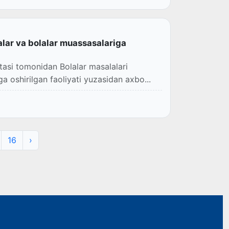
alar va bolalar muassasalariga
tasi tomonidan Bolalar masalalari
a oshirilgan faoliyati yuzasidan axbo...
16
›