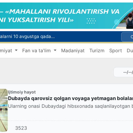
Oʻqishini koʻchirish boʻyicha rad etilgan arizalarni 10 avgustga qadar tahrirlash mumkin
I va II guruh nogironligi boʻlgan fuqarolarga pensiya proaktiv tarzda tayinlanadi
miyat
Fan va ta'lim
Madaniyat
Turizm
Sport
Du
xavfsiz boʻlishi shart
Oʻzbekistonda xavfli mahsulotlarni bozordan chiqarib olishning huquqiy mexanizmi belgilanadi
Toshkentda 4 kilogrammdan ortiq giyohvandlik vositalarining “zakladka” usulida tarqatilishiga chek qoʻyildi
Ijtimoiy hayot
Dubayda qarovsiz qolgan voyaga yetmagan bolalar 
Ularning onasi Dubaydagi hibsxonada saqlanilayotgan b
3523