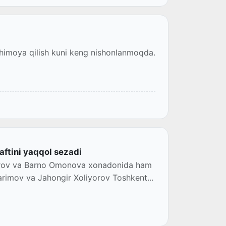
 himoya qilish kuni keng nishonlanmoqda.
aftini yaqqol sezadi
airov va Barno Omonova xonadonida ham
arimov va Jahongir Xoliyorov Toshkent...