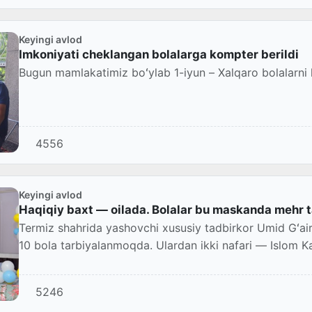
Keyingi avlod
Imkoniyati cheklangan bolalarga kompter berildi
Bugun mamlakatimiz boʻylab 1-iyun – Xalqaro bolalarni
4556
Keyingi avlod
Haqiqiy baxt — oilada. Bolalar bu maskanda mehr t
Termiz shahrida yashovchi xususiy tadbirkor Umid Gʻ
10 bola tarbiyalanmoqda. Ulardan ikki nafari — Islom K
5246