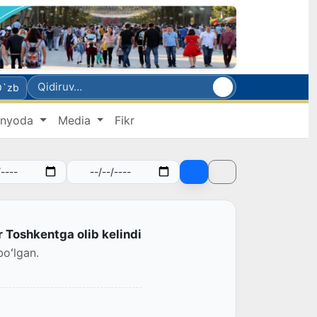
O`zb
nyoda
Media
Fikr
Toshkentga olib kelindi
oʻlgan.