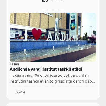
Ta'lim
Andijonda yangi institut tashkil etildi
Hukumatning “Andijon iqtisodiyot va qurilish
institutini tashkil etish toʻgʻrisida”gi qarori qabul
qilindi (516-son, 26.08.2020 y).
6549