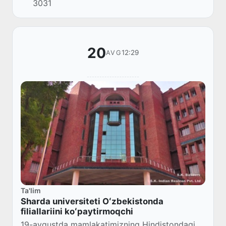
3031
huquqini qoʻlga kiritdi.
20
12:29
AVG
Ta'lim
Sharda universiteti Oʻzbekistonda
filiallariini koʻpaytirmoqchi
19-avgustda mamlakatimizning Hindistondagi