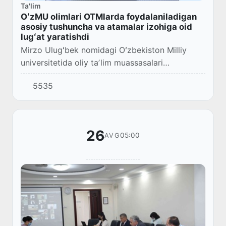
Ta'lim
OʻzMU olimlari OTMlarda foydalaniladigan
asosiy tushuncha va atamalar izohiga oid
lugʻat yaratishdi
Mirzo Ulugʻbek nomidagi Oʻzbekiston Milliy
universitetida oliy taʼlim muassasalari
faoliyatiga doir “Lugʻat (Oliy taʼlim
5535
muassasalarida foydalaniladigan asosiy
tushuncha va atamala...
26
05:00
AVG