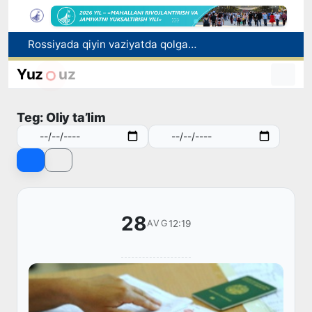
Rossiyada qiyin vaziyatda qolgan yuzlab o‘zbekistonliklar ortga qaytarildi
2030 yilgacha xavfli chiqindilarni qayta ishlash darajasi 20 foizga yetkaziladi
Oʻzbekiston ilk bor Xalqaro informatika olimpiadasi — IOI 2026ga mezbonlik qiladi
Yuz
uz
Toshkentda PPX inspektori 13 yoshli bolani qutqarib qoldi
Oʻzbekistonda Barqaror rivojlanish maqsadlari oyligiga start berildi
Teg: Oliy ta’lim
28
12:19
AVG