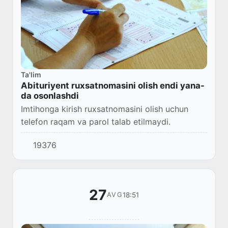
Ta'lim
Abituriyent ruxsatnomasini olish endi yana-
da osonlashdi
Imtihonga kirish ruxsatnomasini olish uchun
telefon raqam va parol talab etilmaydi.
19376
27
18:51
AVG