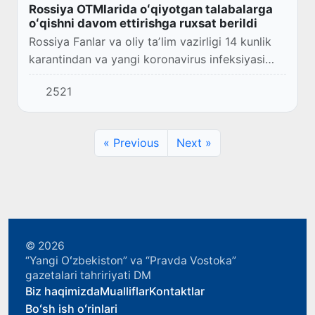
Rossiya OTMlarida oʻqiyotgan talabalarga
oʻqishni davom ettirishga ruxsat berildi
Rossiya Fanlar va oliy taʼlim vazirligi 14 kunlik
karantindan va yangi koronavirus infeksiyasi
uchun testlardan oʻtgandan keyin chet ellik
2521
talabalarning Rossiya universitetlarida o...
« Previous
Next »
© 2026
“Yangi Oʻzbekiston” va “Pravda Vostoka”
gazetalari tahririyati DM
Biz haqimizda
Mualliflar
Kontaktlar
Boʻsh ish oʻrinlari