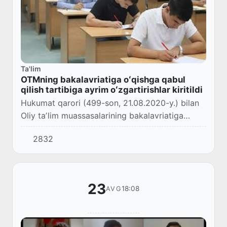
Ta'lim
OTMning bakalavriatiga oʻqishga qabul
qilish tartibiga ayrim oʻzgartirishlar kiritildi
Hukumat qarori (499-son, 21.08.2020-y.) bilan
Oliy taʼlim muassasalarining bakalavriatiga
talabalarni oʻqishga qabul qilish tartibi
2832
toʻgʻrisidagi nizomga oʻzgartirish va
qoʻshimcha...
23
18:08
AVG