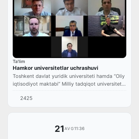
Ta'lim
Hamkor universitetlar uchrashuvi
Toshkent davlat yuridik universiteti hamda “Oliy
iqtisodiyot maktabi” Milliy tadqiqot universiteti
vakillarining ZOOM platformasi orqali onlayn
2425
uchrashuvi boʻlib oʻtdi.
21
11:36
AVG