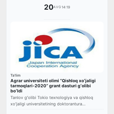
20
14:19
AVG
Ta'lim
Agrar universiteti olimi “Qishloq xoʻjaligi
tarmoqlari-2020” grant dasturi gʻolibi
boʻldi
Tanlov gʻolibi Tokio texnologiya va qishloq
xoʻjaligi universitetining doktorantura
bosqichida grant asosida 3 yil tahsil olish