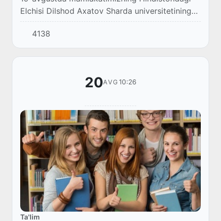
Elchisi Dilshod Axatov Sharda universitetining
xalqaro aloqalar boʻyicha vitse-prezidenti
4138
Ashok Daryani bilan uchrashdi.
20
10:26
AVG
Ta'lim