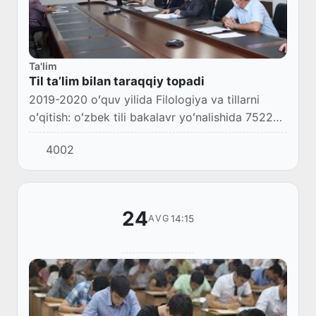
Ta'lim
Til taʼlim bilan taraqqiy topadi
2019-2020 oʻquv yilida Filologiya va tillarni
oʻqitish: oʻzbek tili bakalavr yoʻnalishida 7522
nafar, Oʻzbek tili va adabiyoti yoʻnalishida 3895
4002
nafar bakalavrlar tayyorlangan boʻl...
24
14:15
AVG