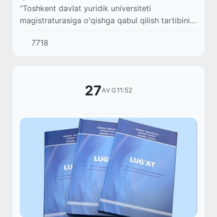
“Toshkent davlat yuridik universiteti
magistraturasiga oʻqishga qabul qilish tartibini
takomillashtirish toʻgʻrisida” Hukumat qarori
7718
(513-son, 26.08.2020-y.) qabul qilindi.
27
11:52
AVG