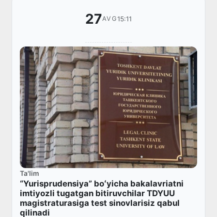
27
15:11
AVG
Ta'lim
“Yurisprudensiya” boʻyicha bakalavriatni
imtiyozli tugatgan bitiruvchilar TDYUU
magistraturasiga test sinovlarisiz qabul
qilinadi