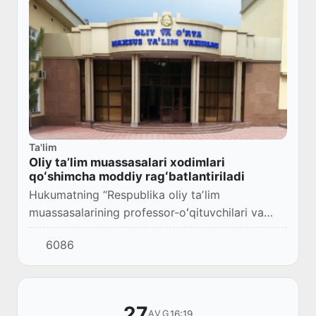
Ta'lim
Oliy taʼlim muassasalari xodimlari
qoʻshimcha moddiy ragʻbatlantiriladi
Hukumatning “Respublika oliy taʼlim
muassasalarining professor-oʻqituvchilari va
boshqa toifadagi xodimlarini byudjetdan
6086
tashqari mablagʻlar hisobidan moddiy
ragʻbatlantirish tarti...
27
16:19
AVG