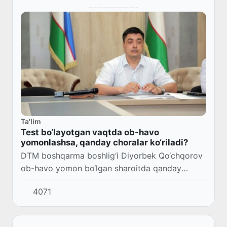
Ta'lim
Test bo‘layotgan vaqtda ob-havo
yomonlashsa, qanday choralar ko‘riladi?
DTM boshqarma boshlig‘i Diyorbek Qo‘chqorov
ob-havo yomon bo‘lgan sharoitda qanday
choralar ko‘rilishi haqida ma’lumot berdi.
4071