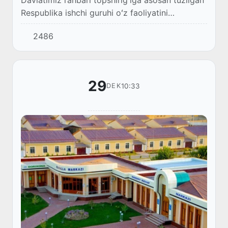
Respublika ishchi guruhi oʻz faoliyatini
Namangan viloyatida davom ettirmoqda.
2486
29
10:33
DEK