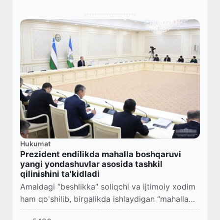
Hukumat
Prezident endilikda mahalla boshqaruvi
yangi yondashuvlar asosida tashkil
qilinishini ta'kidladi
Amaldagi “beshlikka” soliqchi va ijtimoiy xodim
ham qo'shilib, birgalikda ishlaydigan “mahalla
ettiligi” bo'ladi.