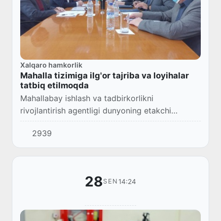
Xalqaro hamkorlik
Mahalla tizimiga ilg'or tajriba va loyihalar
tatbiq etilmoqda
Mahallabay ishlash va tadbirkorlikni
rivojlantirish agentligi dunyoning etakchi
davlatlari bilan hamkorlik qilib, amaliyotda ilg'or
2939
tajribalarni qo'llamoqda.
28
14:24
SEN