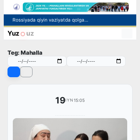
Rossiyada qiyin vaziyatda qolgan yuzlab o‘zbekistonliklar ortga qaytarildi
2030 yilgacha xavfli chiqindilarni qayta ishlash darajasi 20 foizga yetkaziladi
Oʻzbekiston ilk bor Xalqaro informatika olimpiadasi — IOI 2026ga mezbonlik qiladi
Yuz
uz
Toshkentda PPX inspektori 13 yoshli bolani qutqarib qoldi
Oʻzbekistonda Barqaror rivojlanish maqsadlari oyligiga start berildi
Teg: Mahalla
19
15:05
IYN