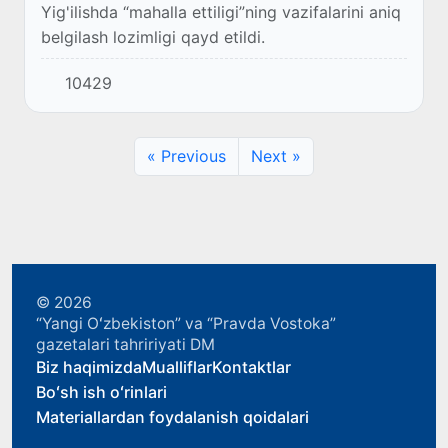
Yig'ilishda “mahalla ettiligi”ning vazifalarini aniq
belgilash lozimligi qayd etildi.
10429
« Previous
Next »
© 2026
“Yangi Oʻzbekiston” va “Pravda Vostoka”
gazetalari tahririyati DM
Biz haqimizda
Mualliflar
Kontaktlar
Boʻsh ish oʻrinlari
Materiallardan foydalanish qoidalari