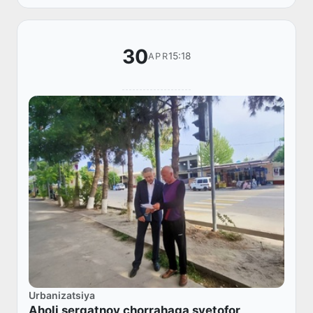
30
15:18
APR
Urbanizatsiya
Aholi serqatnov chorrahaga svetofor