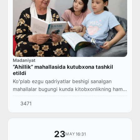
Madaniyat
“Ahillik” mahallasida kutubxona tashkil
etildi
Koʻplab ezgu qadriyatlar beshigi sanalgan
mahallalar bugungi kunda kitobxonlikning ham
yuksalishiga xizmat qilmoqda.
3471
23
16:31
MAY