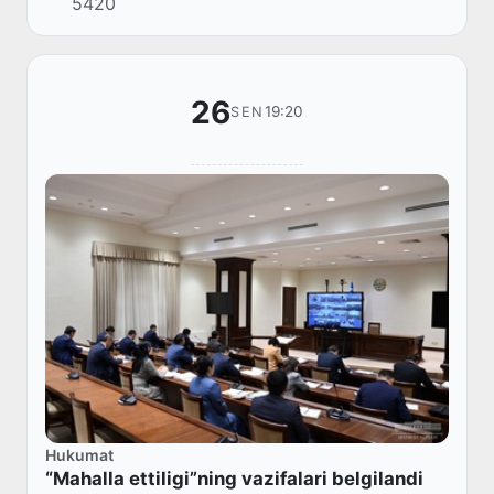
5420
26
19:20
SEN
Hukumat
“Mahalla ettiligi”ning vazifalari belgilandi