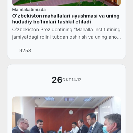
Mamlakatimizda
Oʻzbekiston mahallalari uyushmasi va uning
hududiy boʻlimlari tashkil etiladi
Oʻzbekiston Prezidentining “Mahalla institutining
jamiyatdagi rolini tubdan oshirish va uning aholi
muammolarini hal etishda birinchi boʻgʻin
9258
sifatida ishlashini taʼminlashga qarat...
26
14:12
OKT