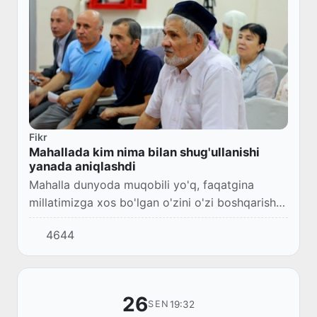
Fikr
Mahallada kim nima bilan shug'ullanishi
yanada aniqlashdi
Mahalla dunyoda muqobili yo'q, faqatgina
millatimizga xos bo'lgan o'zini o'zi boshqarish
maskani.
4644
26
19:32
SEN