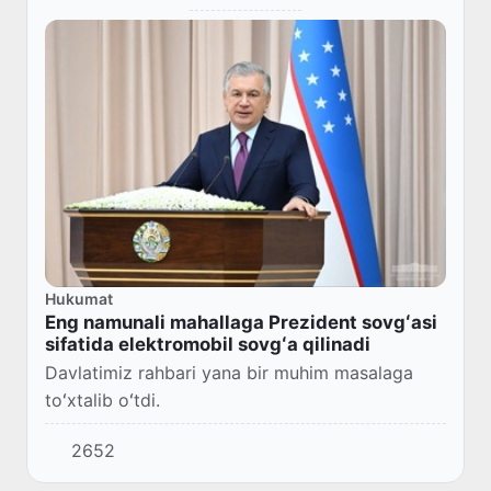
Hukumat
Eng namunali mahallaga Prezident sovgʻasi
sifatida elektromobil sovgʻa qilinadi
Davlatimiz rahbari yana bir muhim masalaga
toʻxtalib oʻtdi.
2652