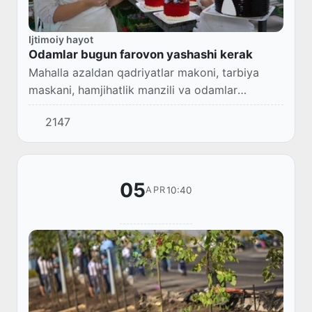
Ijtimoiy hayot
Odamlar bugun farovon yashashi kerak
Mahalla azaldan qadriyatlar makoni, tarbiya
maskani, hamjihatlik manzili va odamlar
yashaydigan mustahkam qoʻrgʻon sifatida
2147
qadrlanib kelinadi.
05
10:40
APR