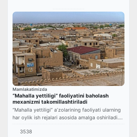
Mamlakatimizda
“Mahalla yettiligi” faoliyatini baholash
mexanizmi takomillashtiriladi
“Mahalla yettiligi” aʼzolarining faoliyati ularning
har oylik ish rejalari asosida amalga oshiriladi.
Yettilikning har bir aʼzosiga ustuvor tadbirlar va
3538
vazifalar ajratiladi.