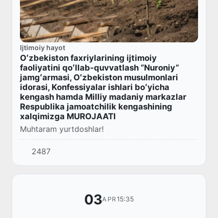
Ijtimoiy hayot
Oʻzbekiston faxriylarining ijtimoiy
faoliyatini qoʻllab-quvvatlash “Nuroniy”
jamgʻarmasi, Oʻzbekiston musulmonlari
idorasi, Konfessiyalar ishlari boʻyicha
kengash hamda Milliy madaniy markazlar
Respublika jamoatchilik kengashining
xalqimizga MUROJAATI
Muhtaram yurtdoshlar!
2487
03
15:35
APR