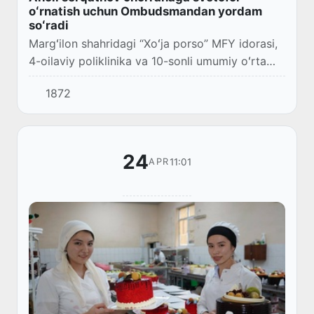
oʻrnatish uchun Ombudsmandan yordam
soʻradi
Margʻilon shahridagi “Xoʻja porso” MFY idorasi,
4-oilaviy poliklinika va 10-sonli umumiy oʻrta
taʼlim maktabi yoʻl yoqasiga yaqin joylashgan.
1872
Mazkur hudud aholisi, maktab oʻquvchil...
24
11:01
APR