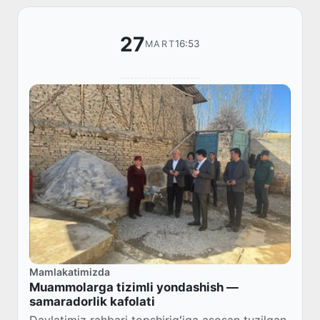
27
16:53
MART
Mamlakatimizda
Muammolarga tizimli yondashish —
samaradorlik kafolati
Davlatimiz rahbari topshirigʻiga asosan tuzilgan