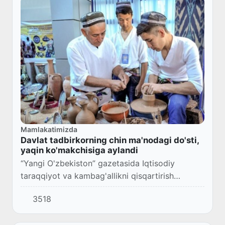
Mamlakatimizda
Davlat tadbirkorning chin ma'nodagi do'sti,
yaqin ko'makchisiga aylandi
“Yangi O'zbekiston” gazetasida Iqtisodiy
taraqqiyot va kambag'allikni qisqartirish
vazirining o'rinbosari — Mahallabay ishlash va
3518
tadbirkorlikni rivojlantirish agentligi direktori...