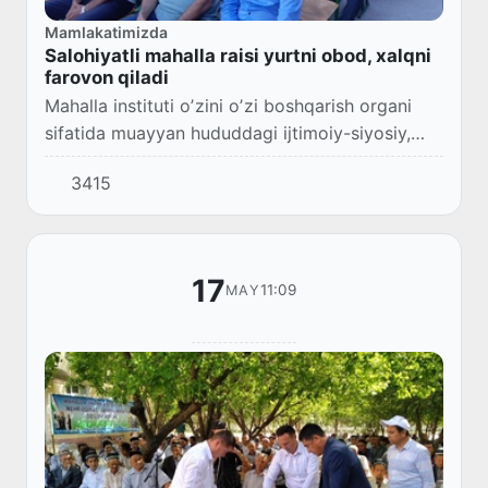
Mamlakatimizda
Salohiyatli mahalla raisi yurtni obod, xalqni
farovon qiladi
Mahalla instituti oʼzini oʼzi boshqarish organi
sifatida muayyan hududdagi ijtimoiy-siyosiy,
madaniy va boshqa masalalarda mustaqil ish
3415
olib boruvchi ijtimoiy tuzilmadir. Soʼnggi y...
17
11:09
MAY