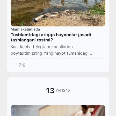
Mamlakatimizda
Toshkentdagi ariqqa hayvonlar jasadi
tashlangani rostmi?
Kuni kecha telegram kanallarida
poytaxtimizning Yangihayot tumanidagi
Xushnud mahallasidan oqib o‘tuvchi ariqqa
1719
mushuk o‘liklari tashlangani bo‘yicha material
e’lon qilingan edi. H...
13
15:10
IYN