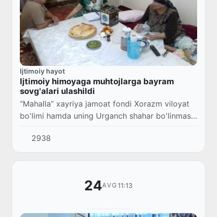
Ijtimoiy hayot
Ijtimoiy himoyaga muhtojlarga bayram
sovg'alari ulashildi
“Mahalla” xayriya jamoat fondi Xorazm viloyat
bo'limi hamda uning Urganch shahar bo'linmasi
tashabbusi bilan Urganch shahrida
2938
Mamlakatimiz mustaqilligining 31 yillik
shodiyona kunl...
24
11:13
AVG