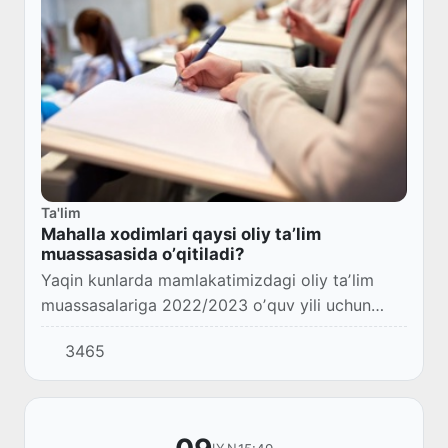
Ta'lim
Mahalla xodimlari qaysi oliy taʼlim
muassasasida oʼqitiladi?
Yaqin kunlarda mamlakatimizdagi oliy taʼlim
muassasalariga 2022/2023 oʼquv yili uchun
qabul jarayonlari boshlanadi. Аlbatta, ayni
3465
vaziyat mahalla faollari nazaridan chetda
qolmaydi...