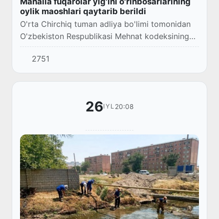
Mahalla fuqarolar yig'ini o'rinbosarlarining
oylik maoshlari qaytarib berildi
O'rta Chirchiq tuman adliya bo'limi tomonidan
O'zbekiston Respublikasi Mehnat kodeksining
100 moddasi birinchi bandiga asosan tumandagi
2751
mahalla fuqarolar yig'ini o'rinbosarlari obo...
26
20:08
IYL