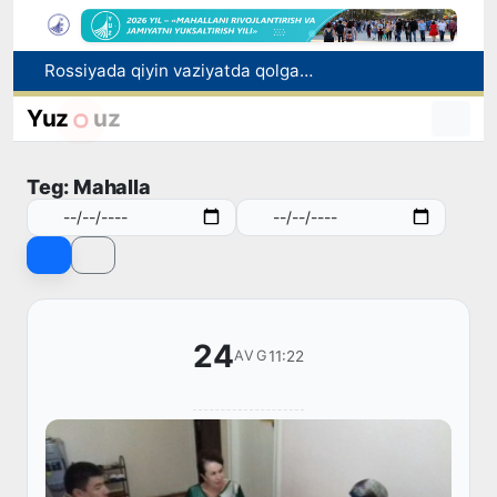
Rossiyada qiyin vaziyatda qolgan yuzlab o‘zbekistonliklar ortga qaytarildi
2030 yilgacha xavfli chiqindilarni qayta ishlash darajasi 20 foizga yetkaziladi
Oʻzbekiston ilk bor Xalqaro informatika olimpiadasi — IOI 2026ga mezbonlik qiladi
Yuz
uz
Toshkentda PPX inspektori 13 yoshli bolani qutqarib qoldi
Oʻzbekistonda Barqaror rivojlanish maqsadlari oyligiga start berildi
Teg: Mahalla
24
11:22
AVG