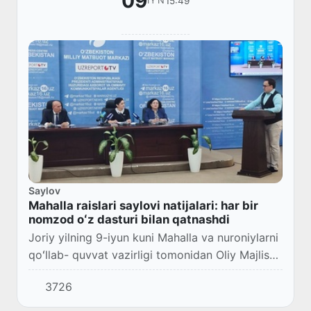
09
15:49
IYN
Saylov
Mahalla raislari saylovi natijalari: har bir
nomzod oʻz dasturi bilan qatnashdi
Joriy yilning 9-iyun kuni Mahalla va nuroniylarni
qoʻllab- quvvat vazirligi tomonidan Oliy Majlis
Senati bilan hamkorlikda “Mahalla — islohotlar
3726
markazi yoki aholini rozi qilish, x...