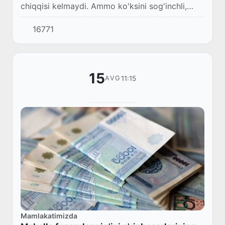
chiqqisi kelmaydi. Ammo ko'ksini sog'inchli,
g'ururli, kurashchan tuyg'ular to'ldirib tursa,
16771
ko'ziga yo'l ko'rinaveradi. Men ham keyingi p...
15
11:15
AVG
Mamlakatimizda