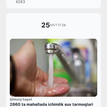
4283
25
17:28
MAY
Ijtimoiy hayot
2660 ta mahallada ichimlik suv tarmoqlari