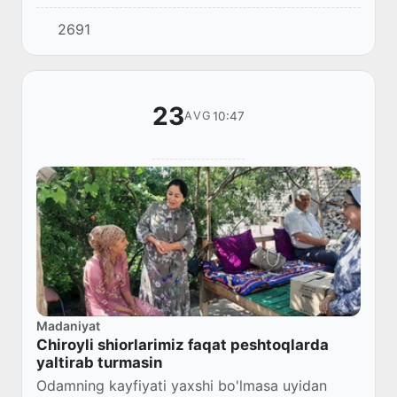
bo'limi tomonidan viloyatdagi 40 dan ziyod
2691
mahalla fuqarolar yig'inlariga zamonaviy m...
23
10:47
AVG
Madaniyat
Chiroyli shiorlarimiz faqat peshtoqlarda
yaltirab turmasin
Odamning kayfiyati yaxshi bo'lmasa uyidan