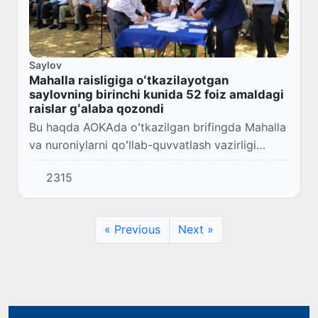
Saylov
Mahalla raisligiga oʻtkazilayotgan
saylovning birinchi kunida 52 foiz amaldagi
raislar gʻalaba qozondi
Bu haqda AOKAda oʻtkazilgan brifingda Mahalla
va nuroniylarni qoʻllab-quvvatlash vazirligi
axborot xizmati rahbari Saodat Boymirzayeva
2315
maʼlum qildi.
« Previous
Next »