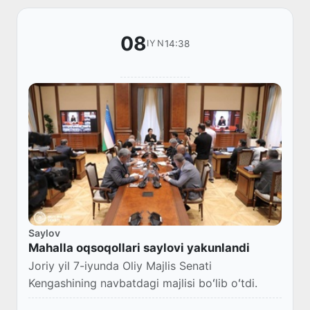
08
14:38
IYN
Saylov
Mahalla oqsoqollari saylovi yakunlandi
Joriy yil 7-iyunda Oliy Majlis Senati
Kengashining navbatdagi majlisi boʻlib oʻtdi.