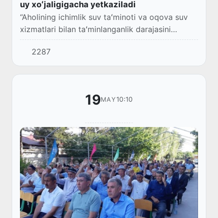
uy xoʻjaligigacha yetkaziladi
“Aholining ichimlik suv taʻminoti va oqova suv
xizmatlari bilan taʻminlanganlik darajasini
oshirish boʻyicha qoʻshimcha chora-tadbirlar
2287
toʻgʻrisida”gi Prezident qarori (PQ–257-son,...
19
10:10
MAY