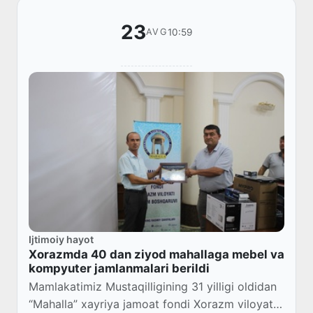
23
10:59
AVG
Ijtimoiy hayot
Xorazmda 40 dan ziyod mahallaga mebel va
kompyuter jamlanmalari berildi
Mamlakatimiz Mustaqilligining 31 yilligi oldidan
“Mahalla” xayriya jamoat fondi Xorazm viloyat