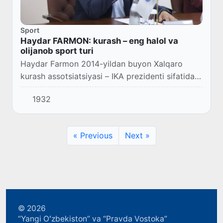
Sport
Haydar FARMON: kurash – eng halol va
olijanob sport turi
Haydar Farmon 2014-yildan buyon Xalqaro
kurash assotsiatsiyasi – IKA prezidenti sifatida
faoliyat yuritib kelmoqda. Aynan uning saʼy-
1932
harakati bilan dunyodagi 130 dan ziyod kurash...
« Previous
Next »
© 2026
“Yangi Oʻzbekiston” va “Pravda Vostoka”