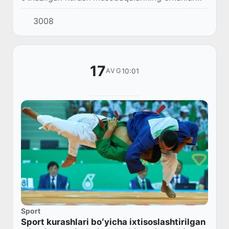
o‘rtasida +81 kg hamda ayollar o‘rtasida +63 kg
3008
vazn toifalari bo‘yicha g‘oliblar aniqlandi...
17
10:01
AVG
Sport
Sport kurashlari boʻyicha ixtisoslashtirilgan