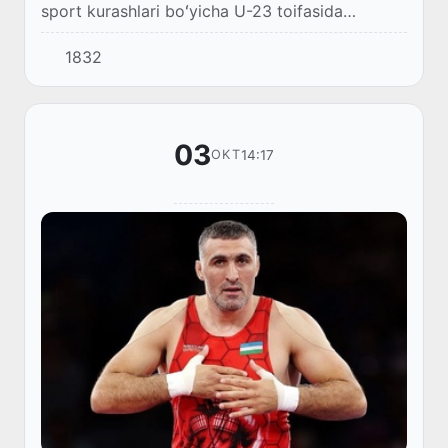
sport kurashlari boʻyicha U-23 toifasida
navbatdagi jahon chempionati bellashuvlari
1832
boʻlib oʻtmoqda.
03
14:17
OKT