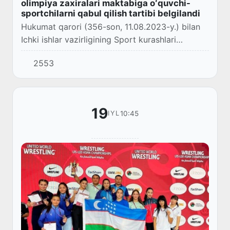
olimpiya zaxiralari maktabiga oʻquvchi-
sportchilarni qabul qilish tartibi belgilandi
Hukumat qarori (356-son, 11.08.2023-y.) bilan
Ichki ishlar vazirligining Sport kurashlari
boʻyicha ixtisoslashtirilgan olimpiya zaxiralari
2553
maktabiga oʻquvchi-sportchilarni qabul qi...
19
10:45
IYL