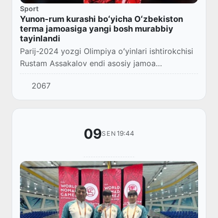
Sport
Yunon-rum kurashi boʻyicha Oʻzbekiston
terma jamoasiga yangi bosh murabbiy
tayinlandi
Parij-2024 yozgi Olimpiya oʻyinlari ishtirokchisi
Rustam Assakalov endi asosiy jamoa
boshqaruviga oʻtadi.
2067
09
19:44
SEN