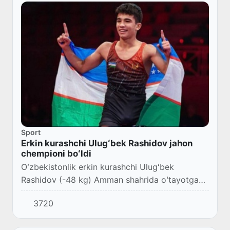
Sport
Erkin kurashchi Ulugʻbek Rashidov jahon
chempioni boʻldi
Oʻzbekistonlik erkin kurashchi Ulugʻbek
Rashidov (-48 kg) Amman shahrida oʻtayotgan
U17 yosh toifasidagi jahon chempionatida oltin
3720
medalni qoʻlga kiritdi.