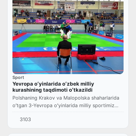
Sport
Yevropa oʻyinlarida oʻzbek milliy
kurashining taqdimoti oʻtkazildi
Polshaning Krakov va Malopolska shaharlarida
oʻtgan 3-Yevropa oʻyinlarida milliy sportimiz
kurashning taqdimoti boʻlib oʻtdi.
3103