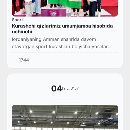
Sport
Kurashchi qizlarimiz umumjamoa hisobida
uchinchi
Iordaniyaning Amman shahrida davom
etayotgan sport kurashlari boʻyicha yoshlar
oʻrtasidagi Osiyo chempionatida qizlar
1744
oʻrtasidagi bahslar yakunlandi.
04
10:57
IYL