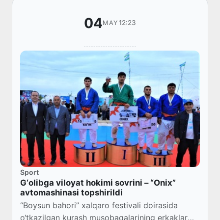
04
12:23
MAY
Sport
G‘olibga viloyat hokimi sovrini – “Onix”
avtomashinasi topshirildi
“Boysun bahori” xalqaro festivali doirasida
o‘tkazilgan kurash musobaqalarining erkaklar