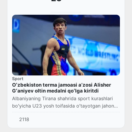
Sport
Oʻzbekiston terma jamoasi aʼzosi Alisher
Gʻaniyev oltin medalni qoʻlga kiritdi
Albaniyaning Tirana shahrida sport kurashlari
boʻyicha U23 yosh toifasida oʻtayotgan jahon
chempionatining ikkinchi kunida Oʻzbekiston
2118
terma jamoasi aʼzosi Alisher Gʻaniyev oltin m...