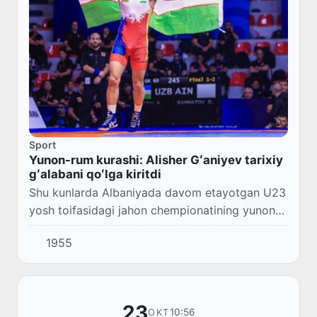
Sport
Yunon-rum kurashi: Alisher Gʻaniyev tarixiy
gʻalabani qoʻlga kiritdi
Shu kunlarda Albaniyada davom etayotgan U23
yosh toifasidagi jahon chempionatining yunon-
rum kurashi bahslari poyoniga yetdi.
1955
23
10:56
OKT