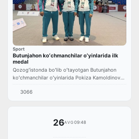
Sport
Butunjahon koʻchmanchilar oʻyinlarida ilk
medal
Qozogʻistonda boʻlib oʻtayotgan Butunjahon
koʻchmanchilar oʻyinlarida Pokiza Kamoldinova
kumush medalini qoʻlga kiritdi.
3066
26
09:48
AVG