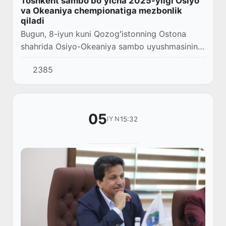
Toshkent sambo boʻyicha 2025-yilgi Osiyo
va Okeaniya chempionatiga mezbonlik
qiladi
Bugun, 8-iyun kuni Qozogʻistonning Ostona
shahrida Osiyo-Okeaniya sambo uyushmasining
navbatdagi kongressi tashkil etildi.
2385
05
15:32
IYN