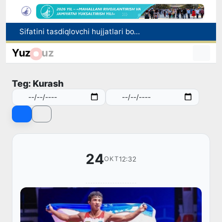
Sifatini tasdiqlovchi hujjatlari bo‘lmagan dori vositalarining muomalaga kiritilishining oldi olindi
Rieltorlik faoliyati tartibga solindi
Yuz
uz
“Men tanigan O‘zbekiston!”
Adolat, xolislik, rostlik va halollik muhitini yaratishga qaratilgan yangi qonun tafsiloti
Teg: Kurash
O'zbekistonda zilzila sodir bo'ldi
24
12:32
OKT