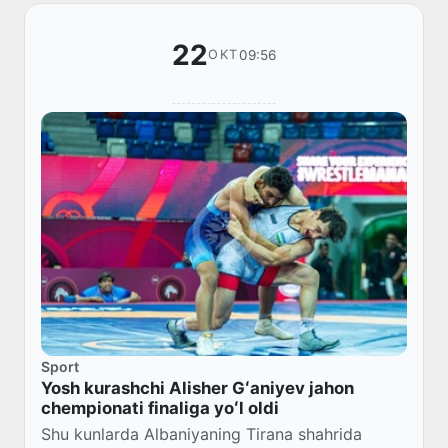
22
09:56
OKT
Sport
Yosh kurashchi Alisher Gʻaniyev jahon
chempionati finaliga yoʻl oldi
Shu kunlarda Albaniyaning Tirana shahrida