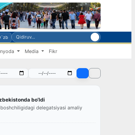
O`zb
nyoda
Media
Fikr
‘zbekistonda bo‘ldi
boshchiligidagi delegatsiyasi amaliy