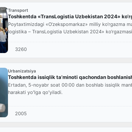
Transport
Toshkentda «TransLogistia Uzbekistan 2024» ko‘rg
Poytaxtimizdagi «O‘zekspomarkaz» milliy ko‘rgazma m
logistika – TransLogistia Uzbekistan 2024» ko‘rgazmasi o
3260
Urbanizatsiya
Toshkentda issiqlik taʼminoti qachondan boshlanish
Ertadan, 5-noyabr soat 00:00 dan boshlab issiqlik manb
harakati yoʻlga qoʻyiladi.
2005