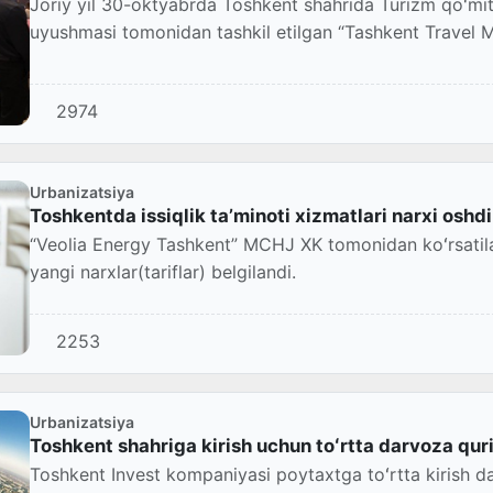
Joriy yil 30-oktyabrda Toshkent shahrida Turizm qoʻmit
uyushmasi tomonidan tashkil etilgan “Tashkent Travel Ma
2974
Urbanizatsiya
Toshkentda issiqlik taʼminoti xizmatlari narxi oshdi
“Veolia Energy Tashkent” MCHJ XK tomonidan koʻrsatilad
yangi narxlar(tariflar) belgilandi.
2253
Urbanizatsiya
Toshkent shahriga kirish uchun toʻrtta darvoza qur
Toshkent Invest kompaniyasi poytaxtga toʻrtta kirish da