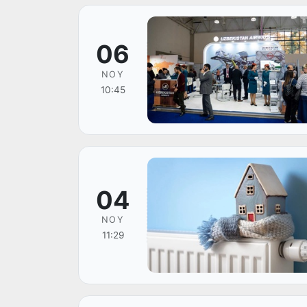
06
NOY
10:45
04
NOY
11:29