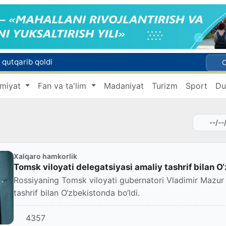
 qutqarib qoldi
Toshkentda Kichik halqa avtomobil yoʻlining bir qismida harakat vaqtincha cheklanadi
miyat
Fan va ta'lim
Madaniyat
Turizm
Sport
Du
i
ndiyaga qalin qor yog‘di
Oʻzbekiston ilk bor Xalqaro informatika olimpiadasi — IOI 2026ga mezbonlik qiladi
Xalqaro hamkorlik
Tomsk viloyati delegatsiyasi amaliy tashrif bilan O
Rossiyaning Tomsk viloyati gubernatori Vladimir Mazur 
tashrif bilan O‘zbekistonda bo‘ldi.
4357