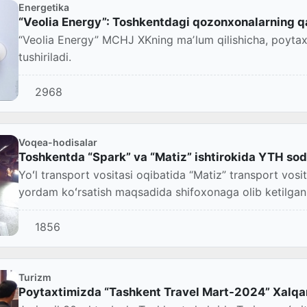
Energetika
“Veolia Energy”: Toshkentdagi qozonxonalarning qar
“Veolia Energy” MCHJ XKning maʼlum qilishicha, poytaxtd
tushiriladi.
2968
Voqea-hodisalar
Toshkentda “Spark” va “Matiz” ishtirokida YTH sodi
Yoʻl transport vositasi oqibatida “Matiz” transport vosit
yordam koʻrsatish maqsadida shifoxonaga olib ketilgan
1856
Turizm
Poytaxtimizda “Tashkent Travel Mart-2024” Xalqa