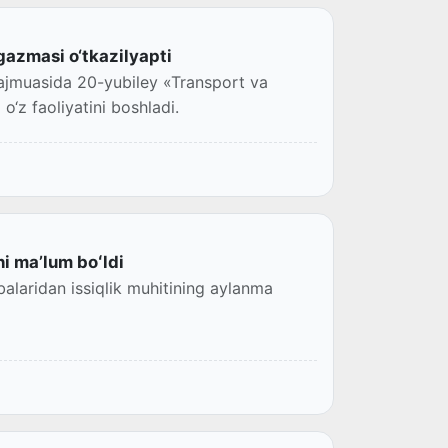
azmasi o‘tkazilyapti
ajmuasida 20-yubiley «Transport va
‘z faoliyatini boshladi.
i maʼlum boʻldi
alaridan issiqlik muhitining aylanma