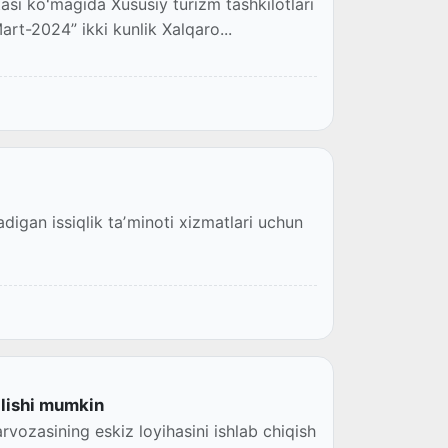
asi koʻmagida Xususiy turizm tashkilotlari
rt-2024” ikki kunlik Xalqaro...
igan issiqlik taʼminoti xizmatlari uchun
ilishi mumkin
rvozasining eskiz loyihasini ishlab chiqish