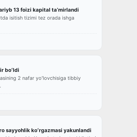
iyb 13 foizi kapital taʼmirlandi
a isitish tizimi tez orada ishga
r boʻldi
asining 2 nafar yoʻlovchisiga tibbiy
.
ro sayyohlik koʻrgazmasi yakunlandi