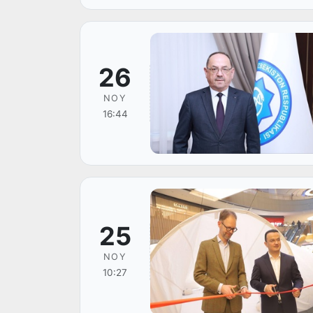
26
NOY
16:44
25
NOY
10:27