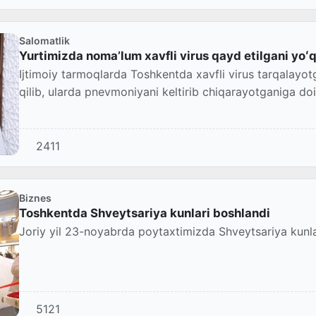
Salomatlik
Yurtimizda nomaʼlum xavfli virus qayd etilgani yo
Ijtimoiy tarmoqlarda Toshkentda xavfli virus tarqalayotg
qilib, ularda pnevmoniyani keltirib chiqarayotganiga doi
2411
Biznes
Toshkentda Shveytsariya kunlari boshlandi
Joriy yil 23-noyabrda poytaxtimizda Shveytsariya kunlari
5121