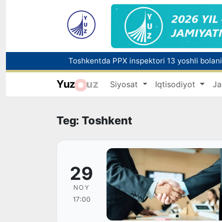
Toshkentda PPX inspektori 13 yoshli bolani
Yuz
uz
Siyosat
Iqtisodiyot
Ja
Chorvachilik sohasida subsidiyalar ajratilad
Tabiatning kutilmagan hodisasi: Yangi Zela
Teg: Toshkent
29
NOY
17:00