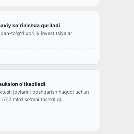
viy koʻrinishda quriladi
dan-toʻgʻri xorijiy investitsiyalar
auksion oʻtkaziladi
ʻxtash joylarini boshqarish huquqi uchun
57,2 mlrd soʻmni tashkil qi...