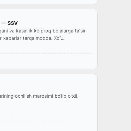
ʻq — SSV
ani va kasallik koʻproq bolalarga taʼsir
r xabarlar tarqalmoqda. Xoʻ...
ning ochilish marosimi bo‘lib o‘tdi.