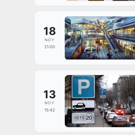
18
NOY
21:00
13
NOY
15:42