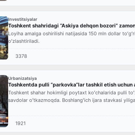
Investitsiyalar
Toshkent shahridagi “Askiya dehqon bozori” zamona
Loyiha amalga oshirilishi natijasida 150 mln dollar toʻgʻri
oʻzlashtiriladi.
3378
Urbanizatsiya
Toshkentda pulli “parkovka“lar tashkil etish uchun 
Toshkent shahar hokimligi poytaxt koʻchalarida pulli to
savdolar oʻtkazmoqda. Boshlangʻich ijara stavkasi yiliga 
1921