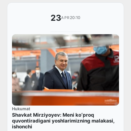
23
20:10
APR
Hukumat
Shavkat Mirziyoyev: Meni koʻproq
quvontiradigani yoshlarimizning malakasi,
ishonchi