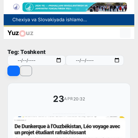
Chexiya va Slovakiyada ishlamoqchi bo‘lgan tibbiyot mutaxassislari ro‘yxatga olinadi
Bolaning familiyasiga otasining ismini berishga ruxsat beriladi
Yuz
uz
Behruz Karimov faoliyatini Shveytsariyaning «Lugano» klubida davom ettiradi
Ekstremistik tashkilotlar va materiallarning elektron reyestri yuritiladi
Teg: Toshkent
Oʻzbekistonda 2025 yilda korrupsiyaga oid jinoyatlar boʻyicha 7 517 nafar shaxs javobgarlikka tortilgan
23
20:32
APR