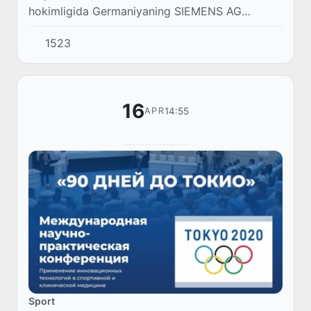
hokimligida Germaniyaning SIEMENS AG
mutasaddilari bilan uchrashuv oʻtkazildi.
1523
16
14:55
APR
Sport