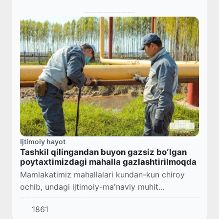
Ijtimoiy hayot
Tashkil qilingandan buyon gazsiz boʻlgan
poytaxtimizdagi mahalla gazlashtirilmoqda
Mamlakatimiz mahallalari kundan-kun chiroy
ochib, undagi ijtimoiy-maʼnaviy muhit
barqarorligi va osoyishtaligi
1861
taʼminlanmoqda.Aholini tadbirkorlikka keng jalb