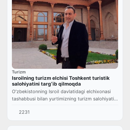
Turizm
Isroilning turizm elchisi Toshkent turistik
salohiyatini targʻib qilmoqda
Oʻzbekistonning Isroil davlatidagi elchixonasi
tashabbusi bilan yurtimizning turizm salohiyatini
Isroil davlatida keng targʻib qilish maqsadida,
2231
bir qancha amaliy ishlar qilinmoqda...