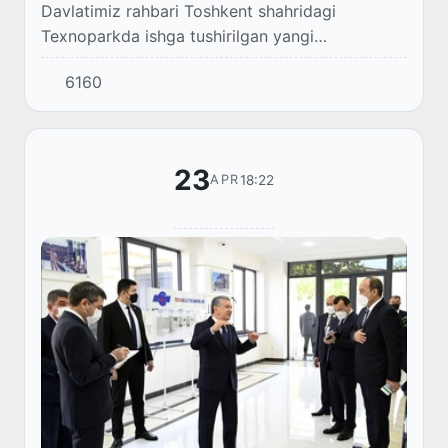
Davlatimiz rahbari Toshkent shahridagi
Texnoparkda ishga tushirilgan yangi
korxonalarni borib koʻrdi.
6160
23
18:22
APR