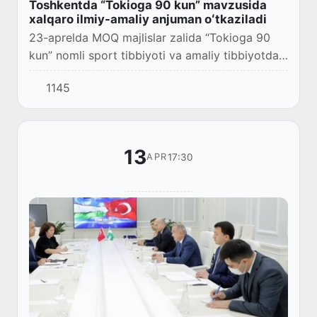
Toshkentda “Tokioga 90 kun” mavzusida
xalqaro ilmiy-amaliy anjuman oʻtkaziladi
23-aprelda MOQ majlislar zalida “Tokioga 90
kun” nomli sport tibbiyoti va amaliy tibbiyotda
innovatsion texnologiyalarini qoʻllanilishi
1145
mavzusidagi xalqaro ilmiy-amaliy anjuman boʻ...
13
17:30
APR