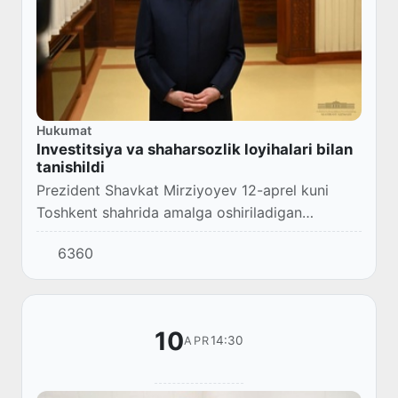
Hukumat
Investitsiya va shaharsozlik loyihalari bilan
tanishildi
Prezident Shavkat Mirziyoyev 12-aprel kuni
Toshkent shahrida amalga oshiriladigan
investitsiya loyihalari taqdimoti bilan tanishdi.
6360
10
14:30
APR