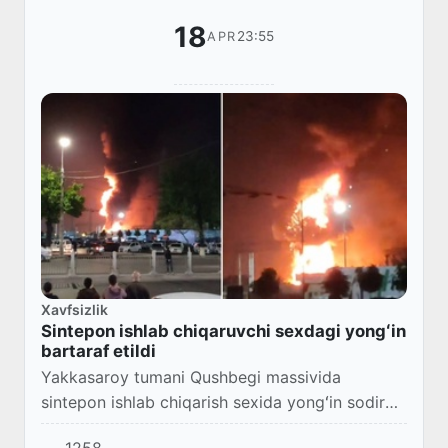
18
23:55
APR
Xavfsizlik
Sintepon ishlab chiqaruvchi sexdagi yongʻin
bartaraf etildi
Yakkasaroy tumani Qushbegi massivida
sintepon ishlab chiqarish sexida yongʻin sodir
boʻldi.