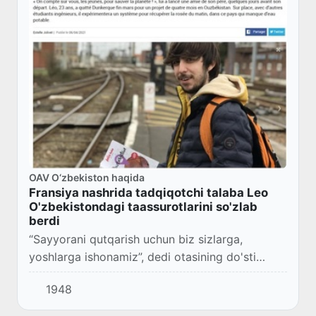
OAV O‘zbеkiston haqida
Fransiya nashrida tadqiqotchi talaba Leo
O'zbekistondagi taassurotlarini so'zlab
berdi
“Sayyorani qutqarish uchun biz sizlarga,
yoshlarga ishonamiz”, dedi otasining do'sti
ketishidan bir-necha kun oldin. Shunday qilib
1948
Fransiyaning Dyunkerk shahrida yashovchi 23
yoshl...