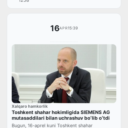
1258
16
15:39
APR
Xalqaro hamkorlik
Toshkent shahar hokimligida SIEMENS AG
mutasaddilari bilan uchrashuv boʻlib oʻtdi
Bugun, 16-aprel kuni Toshkent shahar