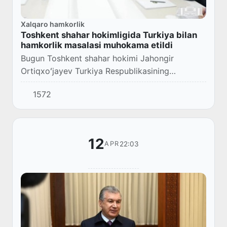
Xalqaro hamkorlik
Toshkent shahar hokimligida Turkiya bilan
hamkorlik masalasi muhokama etildi
Bugun Toshkent shahar hokimi Jahongir
Ortiqxoʻjayev Turkiya Respublikasining
Oʻzbekistondagi favqulodda va muxtor elchisi
1572
Olgan Bekar bilan uchrashdi.
12
22:03
APR