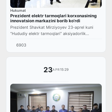
Hukumat
Prezident elektr tarmoqlari korxonasining
innovatsion markazini borib ko‘rdi
Prezident Shavkat Mirziyoyev 23-aprel kuni
“Hududiy elektr tarmoqlari” aksiyadorlik
jamiyatining Elektr energiyasini hisobga olishni
6903
avtomatlashtirish markazi faoliyati bilan tanis...
23
15:29
APR