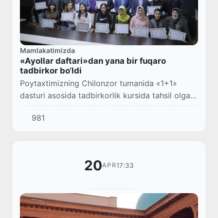
Mamlakatimizda
«Ayollar daftari»dan yana bir fuqaro
tadbirkor bo‘ldi
Poytaxtimizning Chilonzor tumanida «1+1»
dasturi asosida tadbirkorlik kursida tahsil olgan
bir guruh fuqarolarga maxsus yo‘o‘lanmalar
981
traqdim etildi.
20
17:33
APR