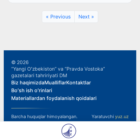
qilish, “Temir daftar...
« Previous
Next »
© 2026
“Yangi Oʻzbekiston” va “Pravda Vostoka”
gazetalari tahririyati DM
Biz haqimizda
Mualliflar
Kontaktlar
Boʻsh ish oʻrinlari
Materiallardan foydalanish qoidalari
Barcha huquqlar himoyalangan.
Yaratuvchi
yuz.uz