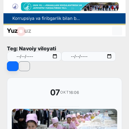
Korrupsiya va firibgarlik bilan bog‘liq holatlar aniqlandi
Sirdaryo viloyatida noqonuniy baliq ovlash holatiga chek qo'yildi
Yuz
uz
Savdo sohasidagi korxonalar 18,8 trln so‘mdan ortiq soliq to‘ladi
Nukus shahriga yangi prokuror tayinlandi
Teg: Navoiy viloyati
Olmaliqdagi Mis boyitish fabrikasida magistral quvur yorildi
07
16:06
OKT