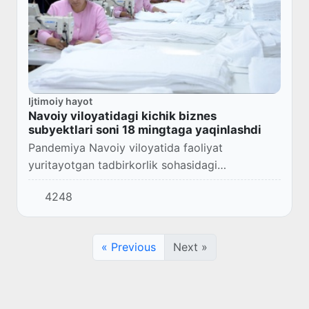
Ijtimoiy hayot
Navoiy viloyatidagi kichik biznes
subyektlari soni 18 mingtaga yaqinlashdi
Pandemiya Navoiy viloyatida faoliyat
yuritayotgan tadbirkorlik sohasidagi
korxonalarga salbiy taʼsir koʻrsatmoqda.
4248
« Previous
Next »