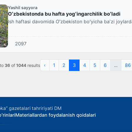
Yashil sayyora
Oʻzbekistonda bu hafta yogʻingarchilik boʻladi
Ish haftasi davomida Oʻzbekiston boʻyicha baʼzi joylard
2097
‹
1
2
3
4
5
6
...
86
to
36
of
1044
results
ka” gazetalari tahririyati DM
ʻrinlari
Materiallardan foydalanish qoidalari