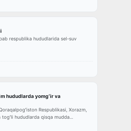
i
abab respublika hududlarida sel-suv
im hududlarda yomgʻir va
 Qoraqalpogʻiston Respublikasi, Xorazm,
a togʻli hududlarda qisqa mudda...