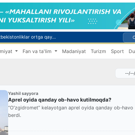
Rossiyada qiyin vaziyatda qolgan yuzlab o‘zbekistonliklar ortga qaytarildi
2030 yilgacha xavfli chiqindilarni qayta ishlash darajasi 20 foizga yetkaziladi
miyat
Fan va ta'lim
Madaniyat
Turizm
Sport
Du
Oʻzbekiston ilk bor Xalqaro informatika olimpiadasi — IOI 2026ga mezbonlik qiladi
 qutqarib qoldi
ri oyligiga start berildi
Yashil sayyora
Aprel oyida qanday ob-havo kutilmoqda?
“Oʻzgidromet” kelayotgan aprel oyida qanday ob-havo k
berdi.