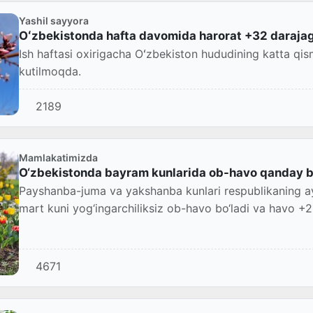
Yashil sayyora
Oʻzbekistonda hafta davomida harorat +32 darajag
Ish haftasi oxirigacha Oʻzbekiston hududining katta qis
kutilmoqda.
2189
Mamlakatimizda
O‘zbekistonda bayram kunlarida ob-havo qanday b
Payshanba-juma va yakshanba kunlari respublikaning ay
mart kuni yog‘ingarchiliksiz ob-havo bo‘ladi va havo +2
4671