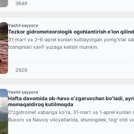
3649
Yashil sayyora
Tezkor gidrometeorologik ogohlantirish eʼlon qilind
31-mart va 2–6-aprel kunlari kutilayotgan yomgʻirlar s
toshqinlari xavfi yuzaga kelishi mumkin.
2929
Yashil sayyora
Hafta davomida ob-havo oʻzgaruvchan boʻladi, ayr
momaqaldiroq kutilmoqda
Oʻzgidromet xabariga koʻra, 31-mart va 1-aprel kunlari
Buxoro va Navoiy viloyatlarida, shuningdek, togʻ oldi v