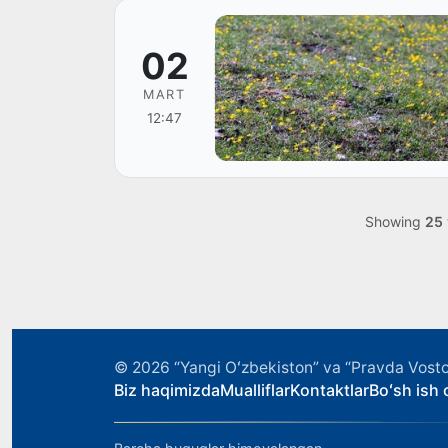
02
MART
12:47
Showing
25
© 2026
“Yangi Oʻzbekiston” va “Pravda Vosto
Biz haqimizda
Mualliflar
Kontaktlar
Boʻsh ish o