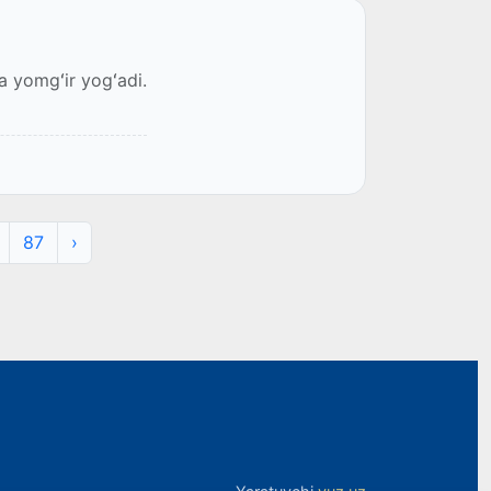
a yomgʻir yogʻadi.
87
›