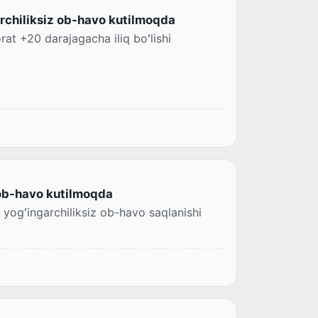
rchiliksiz ob-havo kutilmoqda
at +20 darajagacha iliq boʻlishi
z ob-havo kutilmoqda
 yogʻingarchiliksiz ob-havo saqlanishi