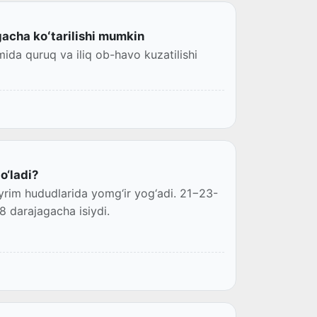
acha koʻtarilishi mumkin
mida quruq va iliq ob-havo kuzatilishi
o‘ladi?
rim hududlarida yomg‘ir yog‘adi. 21−23-
8 darajagacha isiydi.