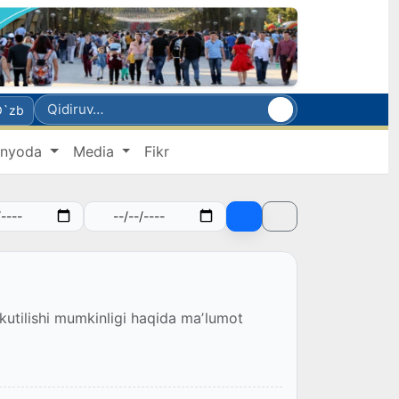
O`zb
nyoda
Media
Fikr
utilishi mumkinligi haqida maʼlumot