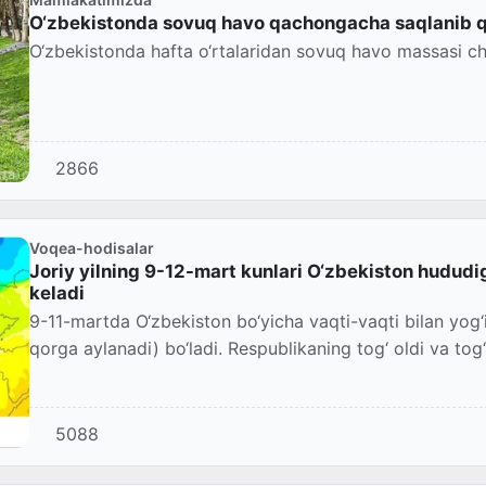
O‘zbekistonda sovuq havo qachongacha saqlanib qo
O‘zbekistonda hafta o‘rtalaridan sovuq havo massasi ch
2866
Voqea-hodisalar
Joriy yilning 9-12-mart kunlari O‘zbekiston hududi
keladi
9-11-martda O‘zbekiston bo‘yicha vaqti-vaqti bilan yog‘i
qorga aylanadi) bo‘ladi. Respublikaning tog‘ oldi va tog‘
5088