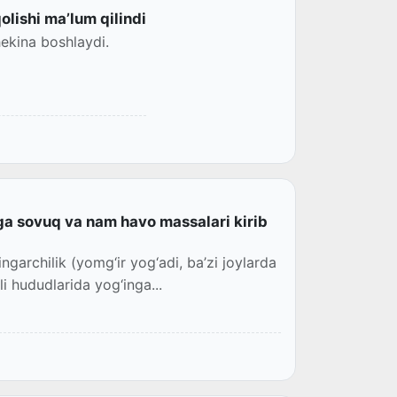
lishi ma’lum qilindi
ekina boshlaydi.
ga sovuq va nam havo massalari kirib
ngarchilik (yomg‘ir yog‘adi, ba’zi joylarda
li hududlarida yog‘inga...