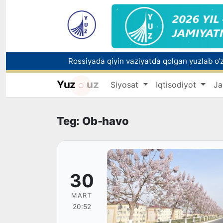
Yuz
uz
Siyosat
Iqtisodiyot
Ja
Toshkentda PPX inspektori 13 yoshli bolani
Oʻzbekistonda Barqaror rivojlanish maqsadla
Teg: Ob-havo
30
MART
20:52