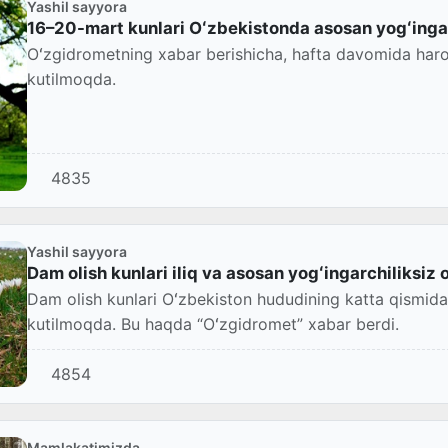
Yashil sayyora
16–20-mart kunlari Oʻzbekistonda asosan yogʻinga
Oʻzgidrometning xabar berishicha, hafta davomida haror
kutilmoqda.
4835
Yashil sayyora
Dam olish kunlari iliq va asosan yogʻingarchiliksi
Dam olish kunlari Oʻzbekiston hududining katta qismida
kutilmoqda. Bu haqda “Oʻzgidromet” xabar berdi.
4854
Mamlakatimizda