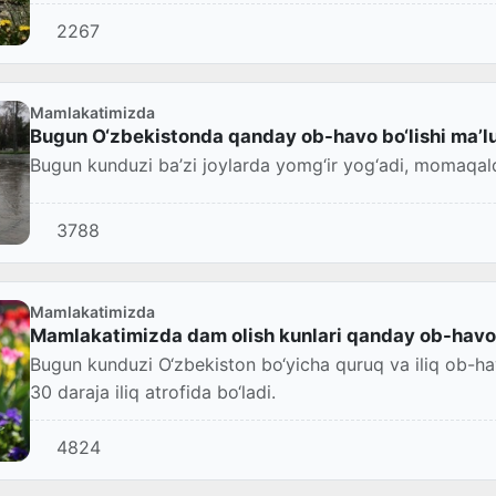
2267
Mamlakatimizda
Bugun O‘zbekistonda qanday ob-havo bo‘lishi ma’lu
Bugun kunduzi ba’zi joylarda yomg‘ir yog‘adi, momaqald
3788
Mamlakatimizda
Mamlakatimizda dam olish kunlari qanday ob-havo 
Bugun kunduzi O‘zbekiston bo‘yicha quruq va iliq ob-ha
30 daraja iliq atrofida bo‘ladi.
4824