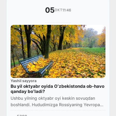
05
11:46
OKT
Yashil sayyora
Bu yil oktyabr oyida Oʻzbekistonda ob-havo
qanday boʻladi?
Ushbu yilning oktyabr oyi keskin sovuqdan
boshlandi. Hududimizga Rossiyaning Yevropa
hududining Markaziy qismidan kelgan sovuq