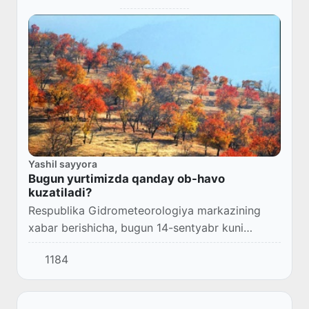
Yashil sayyora
Bugun yurtimizda qanday ob-havo
kuzatiladi?
Respublika Gidrometeorologiya markazining
xabar berishicha, bugun 14-sentyabr kuni
Toshkentda havo biroz bulutli boʻladi,
1184
yogʻingarchilik boʻlmaydi. Kechasi 12-14 daraja
iliq, kund...