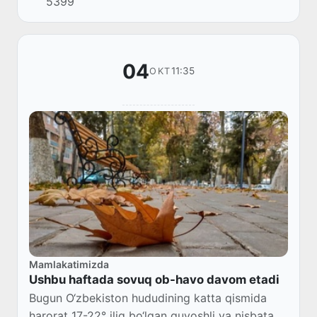
5399
havo massasi havo haroratini birdaniga 10-12°
ga pasa...
04
11:35
OKT
Mamlakatimizda
Ushbu haftada sovuq ob-havo davom etadi
Bugun O‘zbekiston hududining katta qismida
harorat 17-22° iliq bo‘lgan quyoshli va nisbatan