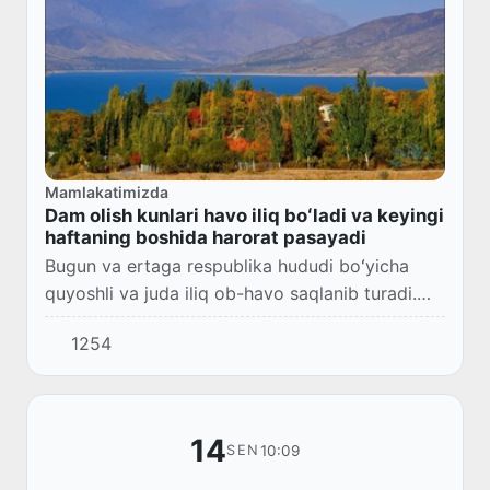
Mamlakatimizda
Dam olish kunlari havo iliq boʻladi va keyingi
haftaning boshida harorat pasayadi
Bugun va ertaga respublika hududi boʻyicha
quyoshli va juda iliq ob-havo saqlanib turadi.
Kunduz kunlari termometr koʻrsatkichi 35-37°
1254
gacha koʻtariladi.
14
10:09
SEN