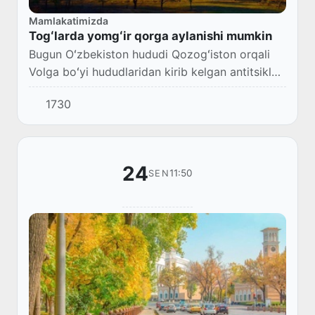
Mamlakatimizda
Togʻlarda yomgʻir qorga aylanishi mumkin
Bugun Oʻzbekiston hududi Qozogʻiston orqali
Volga boʻyi hududlaridan kirib kelgan antitsiklon
taʼsiri ostida boʻladi.
1730
24
11:50
SEN