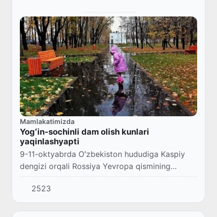
Mamlakatimizda
Yogʻin-sochinli dam olish kunlari
yaqinlashyapti
9-11-oktyabrda Oʻzbekiston hududiga Kaspiy
dengizi orqali Rossiya Yevropa qismining
(Moskva viloyati) ustida shakllangan sovuq va
2523
nam havo massalari kirib keladi.