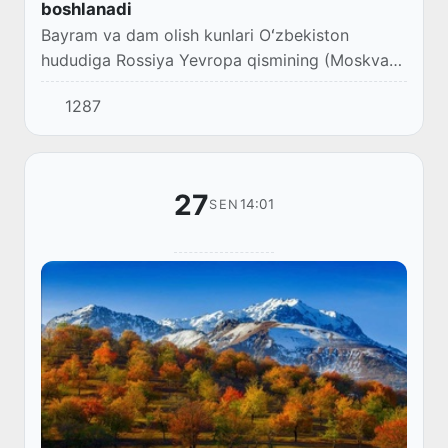
boshlanadi
Bayram va dam olish kunlari Oʻzbekiston
hududiga Rossiya Yevropa qismining (Moskva
viloyati) Markaziy hududlari ustida shakllangan
1287
sovuq va nisbatan nam havo massalari taʼsir
etadi...
27
14:01
SEN