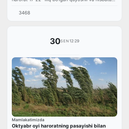
iliq ob-havo bo‘lishi kutiladi.
3468
30
12:29
SEN
Mamlakatimizda
Oktyabr oyi haroratning pasayishi bilan