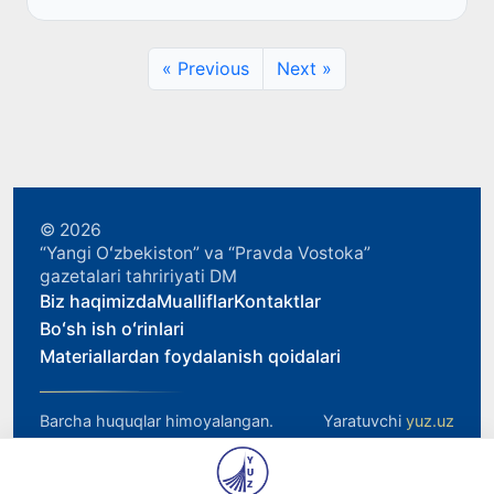
qarab chekinad...
« Previous
Next »
© 2026
“Yangi Oʻzbekiston” va “Pravda Vostoka”
gazetalari tahririyati DM
Biz haqimizda
Mualliflar
Kontaktlar
Boʻsh ish oʻrinlari
Materiallardan foydalanish qoidalari
Barcha huquqlar himoyalangan.
Yaratuvchi
yuz.uz