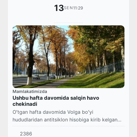
13
11:29
SEN
Mamlakatimizda
Ushbu hafta davomida salqin havo
chekinadi
Oʻtgan hafta davomida Volga boʻyi
hududlaridan antitsiklon hisobiga kirib kelgan
salqin havo asta-sekin kuchsizlanadi. Salqin
2386
havo sharqqa Qozogʻiston hududi tomonga