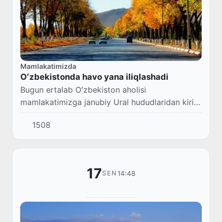
Mamlakatimizda
Oʻzbekistonda havo yana iliqlashadi
Bugun ertalab Oʻzbekiston aholisi
mamlakatimizga janubiy Ural hududlaridan kirib
kelgan salqin havoni his qildi.
1508
17
14:48
SEN