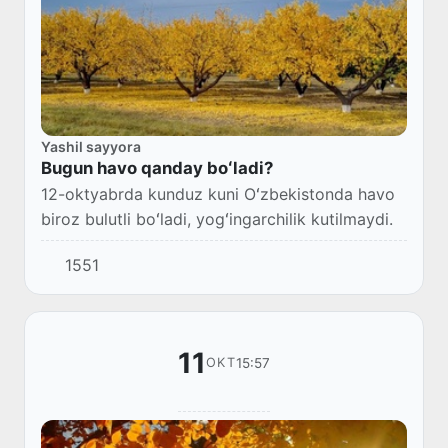
Yashil sayyora
Bugun havo qanday boʻladi?
12-oktyabrda kunduz kuni Oʻzbekistonda havo
biroz bulutli boʻladi, yogʻingarchilik kutilmaydi.
1551
11
15:57
OKT