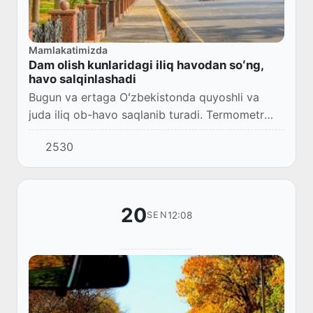
Mamlakatimizda
Dam olish kunlaridagi iliq havodan soʻng,
havo salqinlashadi
Bugun va ertaga Oʻzbekistonda quyoshli va
juda iliq ob-havo saqlanib turadi. Termometr
ustuni kunduz kunlari 32-34° gacha koʻtariladi.
2530
20
12:08
SEN