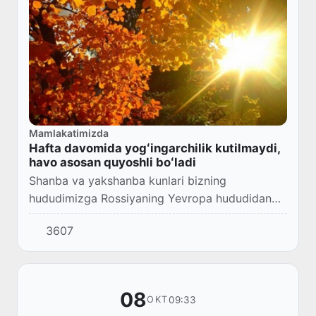
Mamlakatimizda
Hafta davomida yogʻingarchilik kutilmaydi,
havo asosan quyoshli boʻladi
Shanba va yakshanba kunlari bizning
hududimizga Rossiyaning Yevropa hududidan
sovuq va nam havo massalari kirib keldi. Dam
3607
olish kunlari respublikamiz boʻyicha birinchi kuz
yomgʻir...
08
09:33
OKT