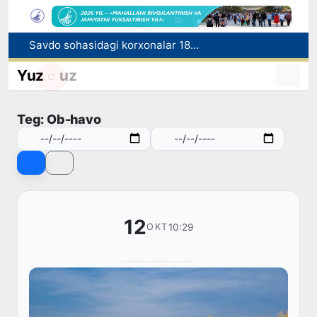
Savdo sohasidagi korxonalar 18,8 trln so‘mdan ortiq soliq to‘ladi
Nukus shahriga yangi prokuror tayinlandi
Yuz
uz
Migratsiya agentligida 1 mlrd so‘mdan ortiq mablag‘ talon-toroj qilingani fosh etildi
Chet tilini bilish darajasini aniqlash bo‘yicha malaka imtihonlari o‘tkaziladi
Teg: Ob-havo
Sirdaryo viloyatida noqonuniy baliq ovlash holatiga chek qo'yildi
12
10:29
OKT