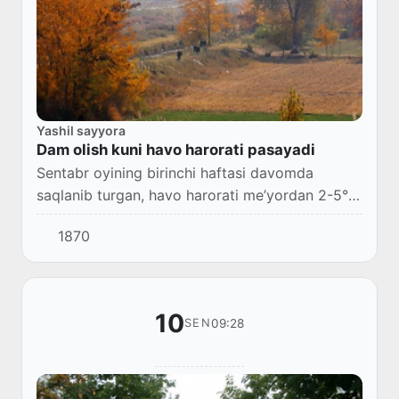
Yashil sayyora
Dam olish kuni havo harorati pasayadi
Sentabr oyining birinchi haftasi davomda
saqlanib turgan, havo harorati me’yordan 2-5°
ga yuqori bo‘lgan uzoq davr kuzatilgan juda
1870
issiq ob-havodan so‘ng, O‘zbekistonga birinchi
ku...
10
09:28
SEN