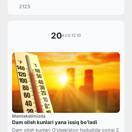
oylaridek issiq ob-havo boʻlishi kutilmoqda,
2123
faqat Toshkent viloyatida, shuningdek respubl...
20
12:10
AVG
Mamlakatimizda
Dam olish kunlari yana issiq boʻladi
Dam olish kunlari Oʻzbekiston hududida oxirgi 2