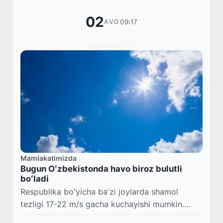
02
09:17
AVG
Mamlakatimizda
Bugun Oʻzbekistonda havo biroz bulutli
boʻladi
Respublika boʻyicha baʼzi joylarda shamol
tezligi 17-22 m/s gacha kuchayishi mumkin.
Havo harorati 35-40° ni tashkil etadi.