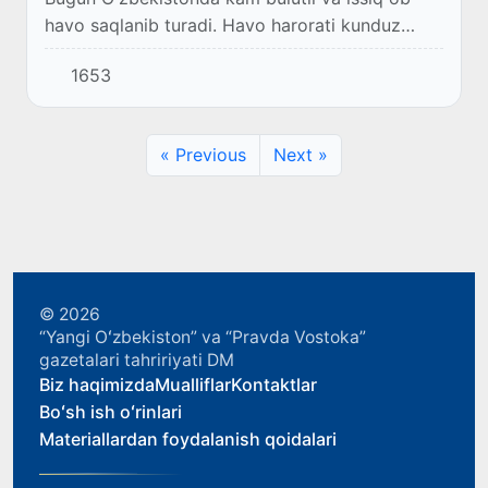
havo saqlanib turadi. Havo harorati kunduz
kunlari 41-44° ni, janubda va choʻl hududlarda
1653
baʼzi joylarda 45-46° gachani tashkil etadi.
« Previous
Next »
© 2026
“Yangi Oʻzbekiston” va “Pravda Vostoka”
gazetalari tahririyati DM
Biz haqimizda
Mualliflar
Kontaktlar
Boʻsh ish oʻrinlari
Materiallardan foydalanish qoidalari