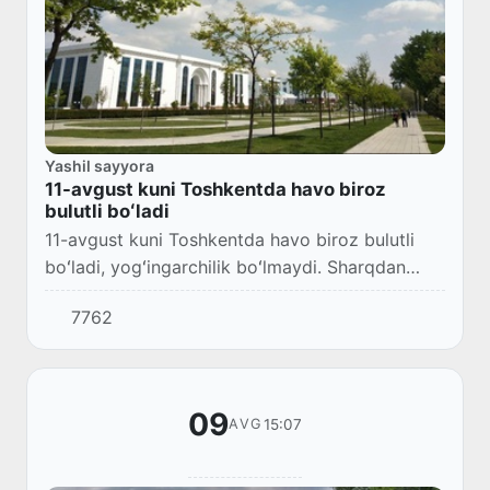
Yashil sayyora
11-avgust kuni Toshkentda havo biroz
bulutli boʻladi
11-avgust kuni Toshkentda havo biroz bulutli
boʻladi, yogʻingarchilik boʻlmaydi. Sharqdan
sekundiga 3-8 metr tezlikda shamol esadi.
7762
Kechasi 18-20, kunduzi 35-37 daraja issiq
boʻlad...
09
15:07
AVG