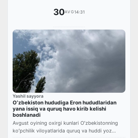
30
14:31
AVG
Yashil sayyora
Oʻzbekiston hududiga Eron hududlaridan
yana issiq va quruq havo kirib kelishi
boshlanadi
Avgust oyining oxirgi kunlari Oʻzbekistonning
koʻpchilik viloyatlarida quruq va huddi yoz