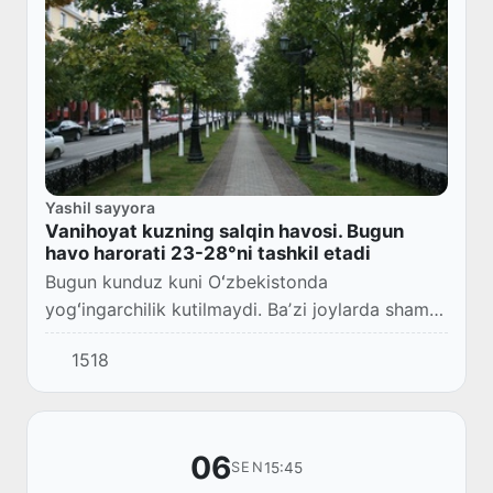
Yashil sayyora
Vanihoyat kuzning salqin havosi. Bugun
havo harorati 23-28°ni tashkil etadi
Bugun kunduz kuni Oʻzbekistonda
yogʻingarchilik kutilmaydi. Baʼzi joylarda shamol
tezligi 17-22 m/s gacha kuchayishi mumkin.
1518
Havo harorati 23-28° ni tashkil etadi, deya
xabar berad...
06
15:45
SEN