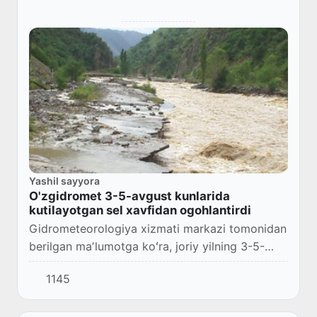
Yashil sayyora
O'zgidromet 3-5-avgust kunlarida
kutilayotgan sel xavfidan ogohlantirdi
Gidrometeorologiya xizmati markazi tomonidan
berilgan maʼlumotga koʻra, joriy yilning 3-5-
avgust kunlari kutilayotgan mahalliy yomgʻirlar
1145
sababli respublikamizning togʻ oldi va tog...