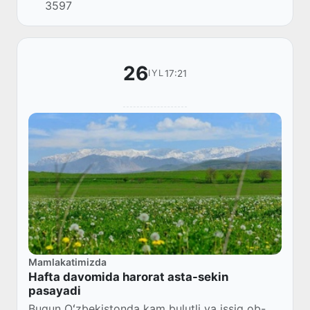
3597
26
17:21
IYL
Mamlakatimizda
Hafta davomida harorat asta-sekin
pasayadi
Bugun Oʻzbekistonda kam bulutli va issiq ob-