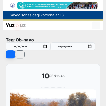
Nukus shahriga yangi prokuror tayinlandi
Migratsiya agentligida 1 mlrd so‘mdan ortiq mablag‘ talon-toroj qilingani fosh etildi
Yuz
uz
Chet tilini bilish darajasini aniqlash bo‘yicha malaka imtihonlari o‘tkaziladi
Sirdaryo viloyatida noqonuniy baliq ovlash holatiga chek qo'yildi
Teg: Ob-havo
Savdo sohasidagi korxonalar 18,8 trln so‘mdan ortiq soliq to‘ladi
10
15:45
SEN