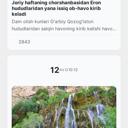
Joriy haftaning chorshanbasidan Eron
hududlaridan yana issiq ob-havo kirib
keladi
Dam olish kunlari Gʻarbiy Qozogʻiston
hududlaridan salqin havoning kirib kelishi havo
haroratini meʼyordan 3-5° ga pasaytirdi.
2843
12
10:12
AVG