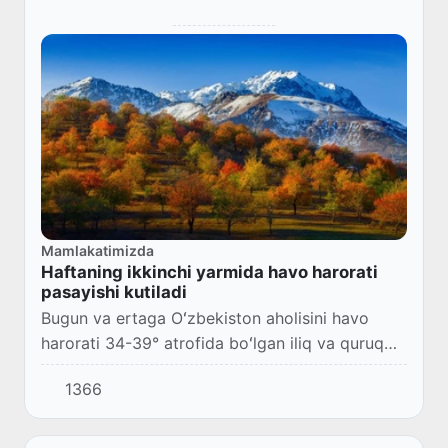
Mamlakatimizda
Haftaning ikkinchi yarmida havo harorati
pasayishi kutiladi
Bugun va ertaga Oʻzbekiston aholisini havo
harorati 34-39° atrofida boʻlgan iliq va quruq
ob-havo quvontiradi.
1366