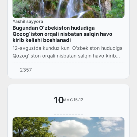
Yashil sayyora
Bugundan Oʻzbekiston hududiga
Qozogʻiston orqali nisbatan salqin havo
kirib kelishi boshlanadi
12-avgustda kunduz kuni Oʻzbekiston hududiga
Qozogʻiston orqali nisbatan salqin havo kirib
kelishi boshlanadi.
2357
10
15:12
AVG