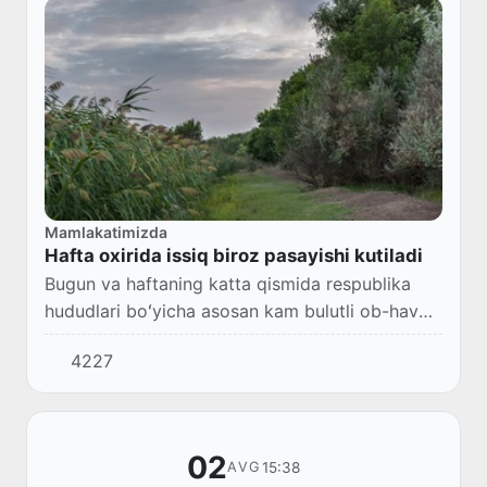
Mamlakatimizda
Hafta oxirida issiq biroz pasayishi kutiladi
Bugun va haftaning katta qismida respublika
hududlari boʻyicha asosan kam bulutli ob-havo
boʻladi.
4227
02
15:38
AVG