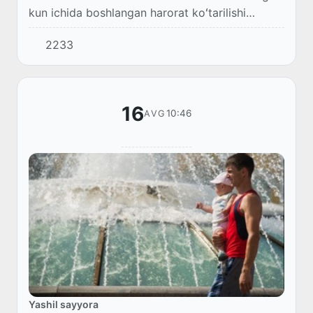
kun ichida boshlangan harorat koʻtarilishi
davom etadi. Oʻtgan haftaning oxiri va ushbu
2233
haftaning boshida havo harorati 3-5° ga pasa...
16
10:46
AVG
Yashil sayyora