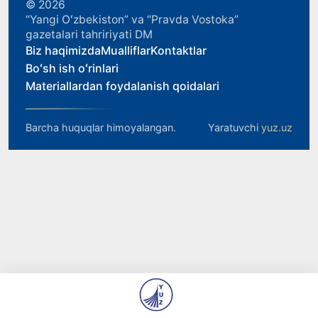
© 2026
“Yangi Oʻzbekiston” va “Pravda Vostoka”
gazetalari tahririyati DM
Biz haqimizda
Mualliflar
Kontaktlar
Boʻsh ish oʻrinlari
Materiallardan foydalanish qoidalari
Barcha huquqlar himoyalangan.
Yaratuvchi
yuz.uz