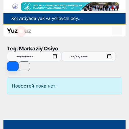
Xorvatiyada yuk va yo‘lovchi poyezdlarining to‘qnashib ketishi oqibatida 24 kishi jabrlandi
Bozor xizmatlarining 40 foizdan ortig‘i poytaxt hissasiga to‘g‘ri kelmoqda
Yuz
uz
“Men tanigan O‘zbekiston!”
Adolat, xolislik, rostlik va halollik muhitini yaratishga qaratilgan yangi qonun tafsiloti
Teg: Markaziy Osiyo
Sirdaryoda yuk mashinasi hamda "Captiva" ishtirokida yo‘l-transport hodisasi sodir bo‘ldi
Новостей пока нет.