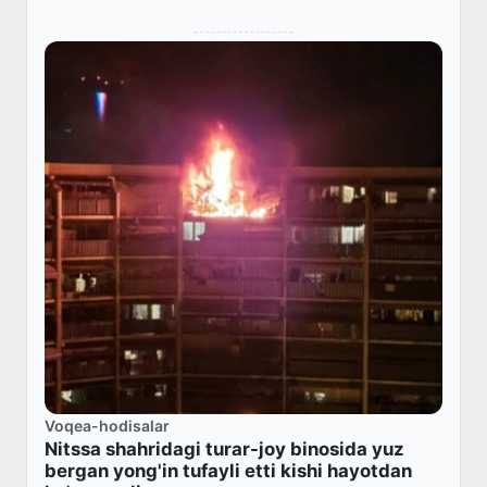
Voqea-hodisalar
Nitssa shahridagi turar-joy binosida yuz
bergan yong'in tufayli etti kishi hayotdan