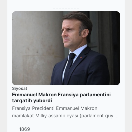
Siyosat
Emmanuel Makron Fransiya parlamentini
tarqatib yubordi
Fransiya Prezidenti Emmanuel Makron
mamlakat Milliy assambleyasi (parlament quyi
palatasi) tarqatib yuborilgani, shuningdek,
1869
muddatidan oldin parlament saylovlari