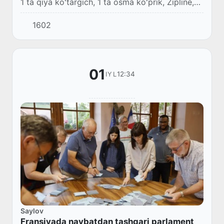
1 ta qiya koʻtargich, 1 ta osma koʻprik, Zipline,
Alpine Coaster attraksionlari va boshqa koʻplab
1602
qoʻshimcha turistik infratuzilma...
01
12:34
IYL
Saylov
Fransiyada navbatdan tashqari parlament