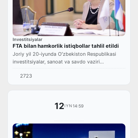
Investitsiyalar
FTA bilan hamkorlik istiqbollar tahlil etildi
Joriy yil 20-iyunda Oʻzbekiston Respublikasi
investitsiyalar, sanoat va savdo vaziri
oʻrinbosari Shoxrux Gulamov Fransiya
2723
taraqqiyot agentligi (FTA) bilan Yillik maslahat
uchrashuv...
12
14:59
IYN