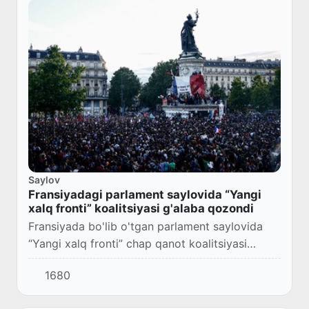
Saylov
Fransiyadagi parlament saylovida “Yangi
xalq fronti” koalitsiyasi g'alaba qozondi
Fransiyada bo'lib o'tgan parlament saylovida
“Yangi xalq fronti” chap qanot koalitsiyasi
g'alaba qozonib, Milliy assambleyadagi 182
1680
deputatlik o'rinlarini qo'lga kiritdi.