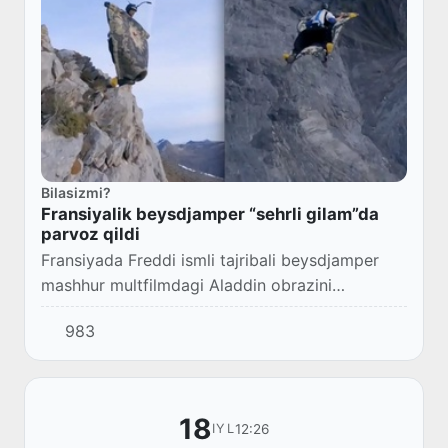
Bilasizmi?
Fransiyalik beysdjamper “sehrli gilam”da
parvoz qildi
Fransiyada Freddi ismli tajribali beysdjamper
mashhur multfilmdagi Aladdin obrazini
gavdalantirgan noodatiy sakrashni amalga
983
oshirdi.
18
12:26
IYL