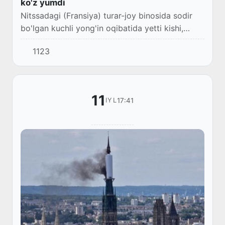
ko'z yumdi
Nitssadagi (Fransiya) turar-joy binosida sodir
bo'lgan kuchli yong'in oqibatida yetti kishi,
jumladan, uch nafar bola halok bo'ldi.
1123
11
17:41
IYL