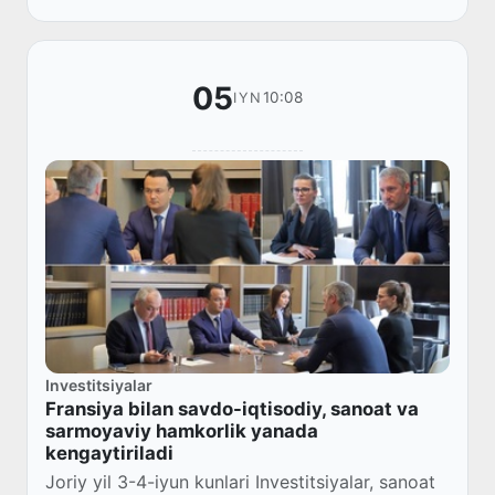
tayinlangani haqi...
05
10:08
IYN
Investitsiyalar
Fransiya bilan savdo-iqtisodiy, sanoat va
sarmoyaviy hamkorlik yanada
kengaytiriladi
Joriy yil 3-4-iyun kunlari Investitsiyalar, sanoat