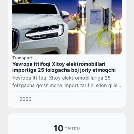
Transport
Yevropa Ittifoqi Xitoy elektromobillari
importiga 25 foizgacha boj joriy etmoqchi
Yevropa Ittifoqi Xitoy elektromobillariga 25
foizgacha qo'shimcha import tarifini e'lon qilish
niyatida.
2050
10
11:17
IYN