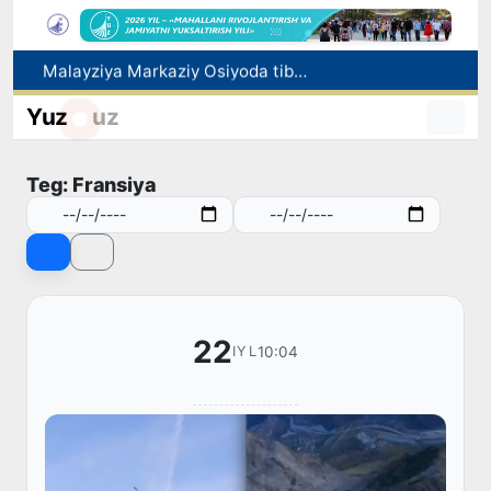
Malayziya Markaziy Osiyoda tibbiy turizm yoʻnalishi sifatidagi mavqeini mustahkamlamoqda
Polshadagi elchixona ko‘magida ona va bola Vatanga qaytarildi
Yuz
uz
Namangan shahrining sobiq hokimi Anvar Otaxodjayevga nisbatan 11 yilga ozodlikdan mahrum qilish jazosi tayinlandi
UZCERT davlat tashkilotlari va korxonalarni ommaviy kiberhujumlar haqida ogohlantirdi
Teg: Fransiya
Mikrokreditbank aktivlari 30,7 trln soʻmga yetdi, Fitch reytingni BB darajasiga oshirdi
22
10:04
IYL