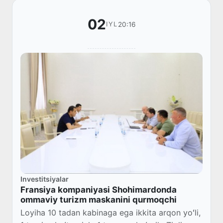
02
20:16
IYL
Investitsiyalar
Fransiya kompaniyasi Shohimardonda
ommaviy turizm maskanini qurmoqchi
Loyiha 10 tadan kabinaga ega ikkita arqon yoʻli,