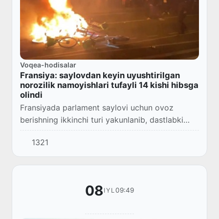
Voqea-hodisalar
Fransiya: saylovdan keyin uyushtirilgan
norozilik namoyishlari tufayli 14 kishi hibsga
olindi
Fransiyada parlament saylovi uchun ovoz
berishning ikkinchi turi yakunlanib, dastlabki
natijalar e'lon qilinganidan keyin ko'chalarda 50
1321
dan ortiq norozilik namoyishlari o'tkazildi...
08
09:49
IYL