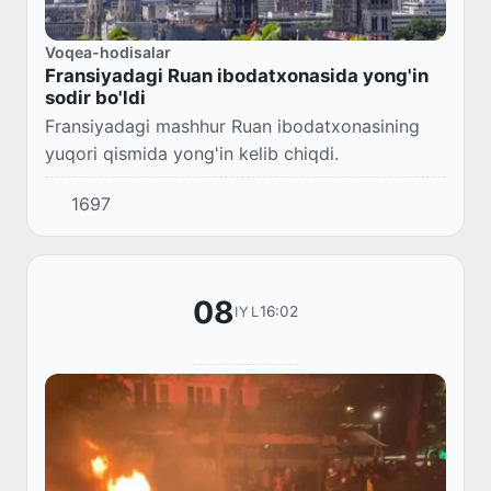
Voqea-hodisalar
Fransiyadagi Ruan ibodatxonasida yong'in
sodir bo'ldi
Fransiyadagi mashhur Ruan ibodatxonasining
yuqori qismida yong'in kelib chiqdi.
1697
08
16:02
IYL