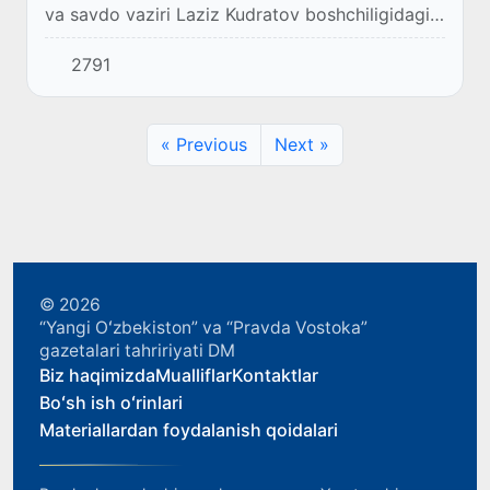
va savdo vaziri Laziz Kudratov boshchiligidagi
Oʻzbekiston rasmiy delegatsiyasi kengaytirilgan
2791
tadbirlar dasturi bilan Parijga ta...
« Previous
Next »
© 2026
“Yangi Oʻzbekiston” va “Pravda Vostoka”
gazetalari tahririyati DM
Biz haqimizda
Mualliflar
Kontaktlar
Boʻsh ish oʻrinlari
Materiallardan foydalanish qoidalari