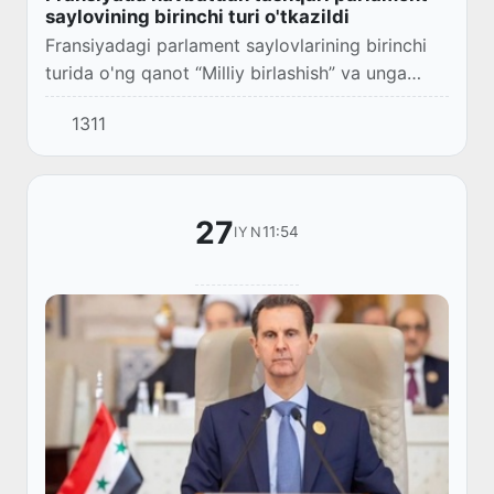
saylovining birinchi turi o'tkazildi
Fransiyadagi parlament saylovlarining birinchi
turida o'ng qanot “Milliy birlashish” va unga
ittifoqchi kuchlar 33,4 foiz ovoz to'plab, g'alaba
1311
qozondi.
27
11:54
IYN