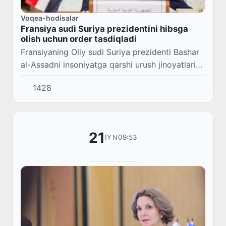
Voqea-hodisalar
Fransiya sudi Suriya prezidentini hibsga
olish uchun order tasdiqladi
Fransiyaning Oliy sudi Suriya prezidenti Bashar
al-Assadni insoniyatga qarshi urush jinoyatlariga
sheriklikda gumon qilib, hibsga olish uchun
1428
orderni tasdiqladi.
21
09:53
IYN