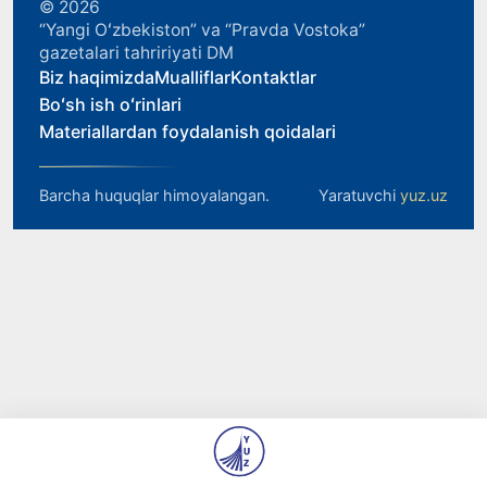
© 2026
“Yangi Oʻzbekiston” va “Pravda Vostoka”
gazetalari tahririyati DM
Biz haqimizda
Mualliflar
Kontaktlar
Boʻsh ish oʻrinlari
Materiallardan foydalanish qoidalari
Barcha huquqlar himoyalangan.
Yaratuvchi
yuz.uz