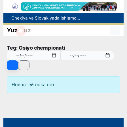
Chexiya va Slovakiyada ishlamoqchi bo‘lgan tibbiyot mutaxassislari ro‘yxatga olinadi
Bolaning familiyasiga otasining ismini berishga ruxsat beriladi
Yuz
uz
Behruz Karimov faoliyatini Shveytsariyaning «Lugano» klubida davom ettiradi
Ekstremistik tashkilotlar va materiallarning elektron reyestri yuritiladi
Teg: Osiyo chempionati
Oʻzbekistonda 2025 yilda korrupsiyaga oid jinoyatlar boʻyicha 7 517 nafar shaxs javobgarlikka tortilgan
Новостей пока нет.