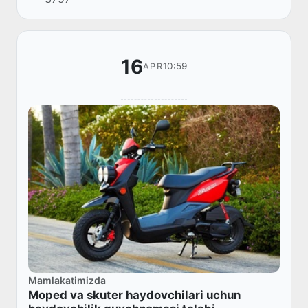
takomillashtirish toʻgʻrisida”gi 331-son qarori
qabul qi...
16
10:59
APR
Mamlakatimizda
Moped va skuter haydovchilari uchun