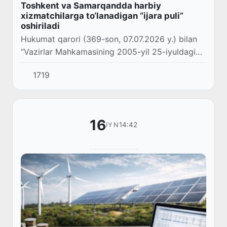
Toshkent va Samarqandda harbiy
xizmatchilarga to‘lanadigan “ijara puli”
oshiriladi
Hukumat qarori (369-son, 07.07.2026 y.) bilan
“Vazirlar Mahkamasining 2005-yil 25-iyuldagi
169-son qaroriga o‘zgartirishlar kiritildi.
1719
16
14:42
IYN