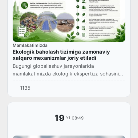
Mamlakatimizda
Ekologik baholash tizimiga zamonaviy
xalqaro mexanizmlar joriy etiladi
Bugungi globallashuv jarayonlarida
mamlakatimizda ekologik ekspertiza sohasini
takomillashtirish maqsadida 2025-yilda
1135
amaldagi “Ekologik ekspertiza to‘g‘risida”gi
qonun yangi tahri...
19
08:49
IYL