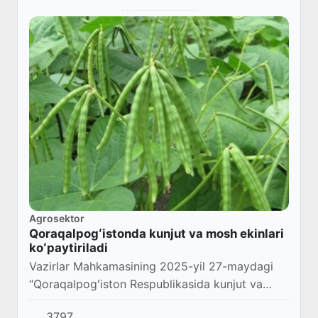
Agrosektor
Qoraqalpogʻistonda kunjut va mosh ekinlari
koʻpaytiriladi
Vazirlar Mahkamasining 2025-yil 27-maydagi
“Qoraqalpogʻiston Respublikasida kunjut va
mosh ekinlarini yetishtirish tizimini
3797