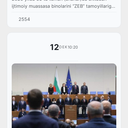
ijtimoiy muassasa binolarini “ZEB” tamoyillariga
asoslangan holda modernizatsiya qilish
2554
boshlanadi.
12
10:20
DEK