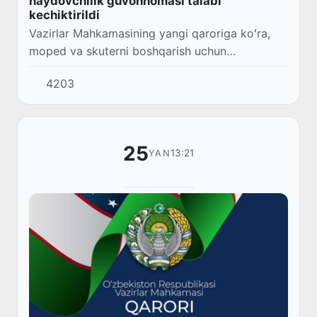
haydovchilik guvohnomasi talabi
kechiktirildi
Vazirlar Mahkamasining yangi qaroriga koʻra,
moped va skuterni boshqarish uchun
haydovchilik guvohnomasi talab etiladigan sana
4203
oʻzgartirildi.
25
13:21
YAN