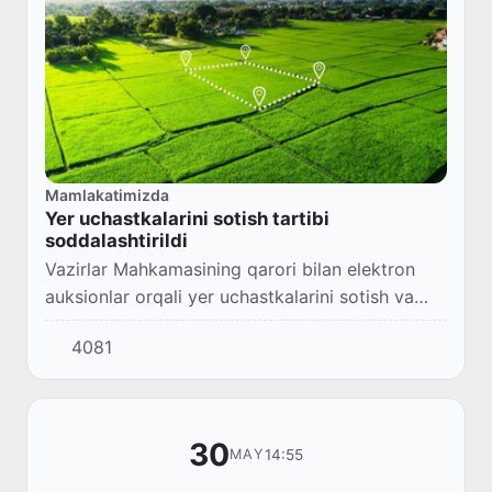
Mamlakatimizda
Yer uchastkalarini sotish tartibi
soddalashtirildi
Vazirlar Mahkamasining qarori bilan elektron
auksionlar orqali yer uchastkalarini sotish va
kadastr sohasida davlat xizmatlari koʻrsatish
4081
tartib-taomillarini takomillashtirish yuza...
30
14:55
MAY