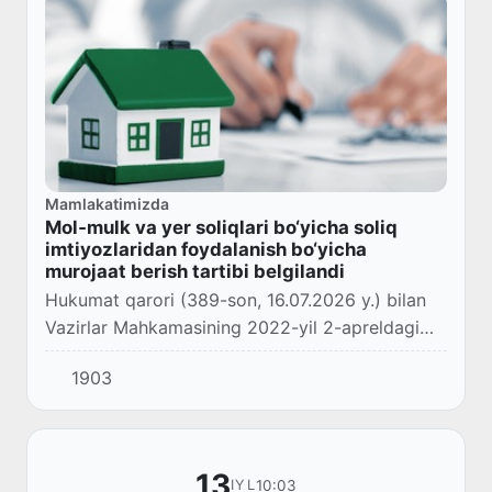
Mamlakatimizda
Mol‑mulk va yer soliqlari bo‘yicha soliq
imtiyozlaridan foydalanish bo‘yicha
murojaat berish tartibi belgilandi
Hukumat qarori (389-son, 16.07.2026 y.) bilan
Vazirlar Mahkamasining 2022-yil 2-apreldagi
150‑son qaroriga qo‘shimcha kiritildi.
1903
13
10:03
IYL