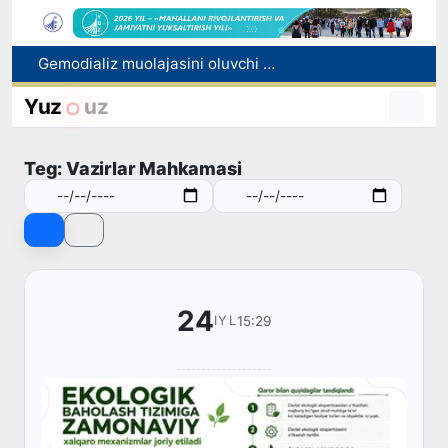
Gemodializ muolajasini oluvchi bemorlarning yo‘l xarajatlari davlat budjeti hisobidan qoplab berilishi mumkin
Italiyaning 27 ta shahrida jazirama tufayli "qizil" xavf darajasi e’lon qilindi
Yuz
uz
Toshkentda voyaga yetmagan bola doʻkonga eshik tirqishidan kirib, 6,2 million soʻm oʻgʻirladi
O‘zbekistonliklar sog‘liqni saqlash xizmatlariga yarim yilda 11 trln so‘mdan ziyod mablag‘ sarfladi
Teg: Vazirlar Mahkamasi
Qo‘qon YUNESKOning Media va axborot savodxonligi bo‘yicha Global alyansiga qo‘shildi
24
15:29
IYL