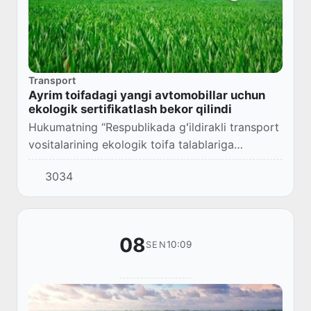
Transport
Ayrim toifadagi yangi avtomobillar uchun
ekologik sertifikatlash bekor qilindi
Hukumatning “Respublikada gʻildirakli transport
vositalarining ekologik toifa talablariga
muvofiqligini baholash tizimini yanada
3034
takomillashtirish chora-tadbirlari toʻgʻrisida”gi
q...
08
10:09
SEN