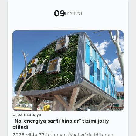
09
11:51
IYN
Urbanizatsiya
“Nol energiya sarfli binolar” tizimi joriy
etiladi
2026 yilda 33 ta tuman (shahar)da bittadan