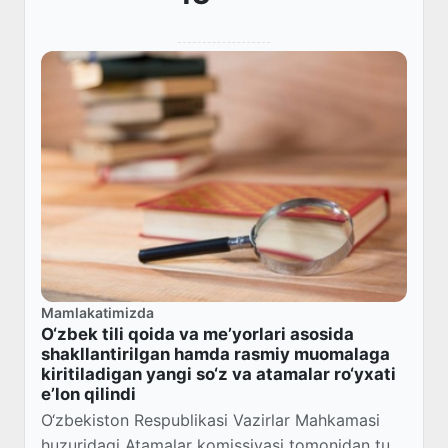
Mamlakatimizda
O‘zbek tili qoida va me’yorlari asosida
shakllantirilgan hamda rasmiy muomalaga
kiritiladigan yangi so‘z va atamalar ro‘yxati
e’lon qilindi
O‘zbekiston Respublikasi Vazirlar Mahkamasi
huzuridagi Atamalar komissiyasi tomonidan turli