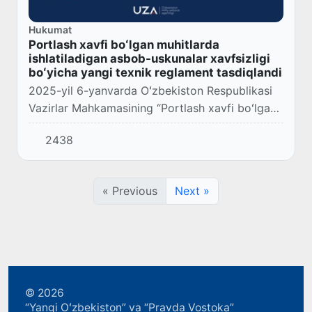
Hukumat
Portlash xavfi boʻlgan muhitlarda
ishlatiladigan asbob-uskunalar xavfsizligi
boʻyicha yangi texnik reglament tasdiqlandi
2025-yil 6-yanvarda Oʻzbekiston Respublikasi
Vazirlar Mahkamasining “Portlash xavfi boʻlgan
muhitlarda ishlatiladigan asbob-uskunalar
2438
xavfsizligi toʻgʻrisidagi texnik reglamentni t...
« Previous
Next »
© 2026
“Yangi Oʻzbekiston” va “Pravda Vostoka”