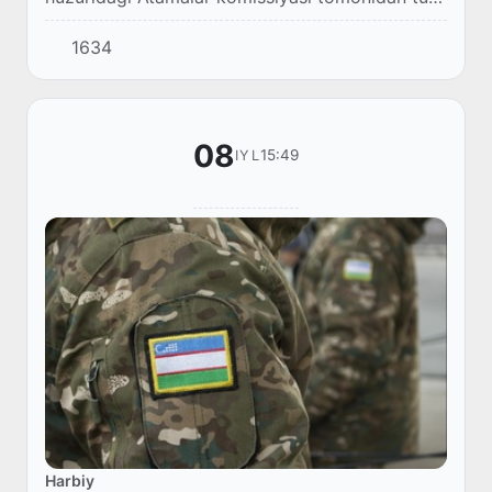
fan va faoliyat sohalariga oid atamalar
1634
muntazam ravishda tahlil qilinib, ularning milli...
08
15:49
IYL
Harbiy