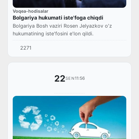
Voqea-hodisalar
Bolgariya hukumati iste'foga chiqdi
Bolgariya Bosh vaziri Rosen Jelyazkov o'z
hukumatining iste'fosini e'lon qildi.
2271
22
11:56
SEN