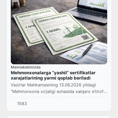
Mamlakatimizda
Mehmonxonalarga “yashil” sertifikatlar
xarajatlarining yarmi qoplab beriladi
Vazirlar Mahkamasining 13.06.2026 yildagi
"Mehmonxona xo‘jaligi sohasida xalqaro e’tirof
etilgan "yashil" sertifikatlarni joriy etishni
1583
qo‘llab-quvvatlash chora-tadbirlari to‘g‘ris...