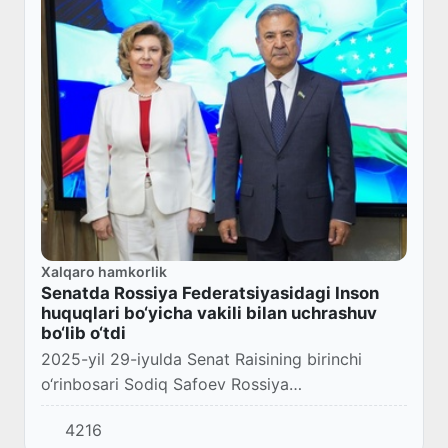
Xalqaro hamkorlik
Senatda Rossiya Federatsiyasidagi Inson
huquqlari bo‘yicha vakili bilan uchrashuv
bo‘lib o‘tdi
2025-yil 29-iyulda Senat Raisining birinchi
o‘rinbosari Sodiq Safoev Rossiya
Federatsiyasidagi Inson huquqlari bo‘yicha vakili
4216
Tatyana Moskalkova bilan uchrashuv o‘tkazdi.