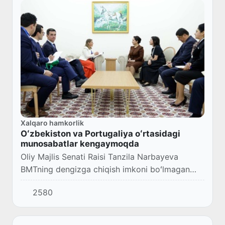
Xalqaro hamkorlik
Oʻzbekiston va Portugaliya oʻrtasidagi
munosabatlar kengaymoqda
Oliy Majlis Senati Raisi Tanzila Narbayeva
BMTning dengizga chiqish imkoni boʻlmagan
rivojlanayotgan mamlakatlar boʻyicha uchinchi
2580
konferensiyasi doirasida Portugaliya Tashqi
ishla...