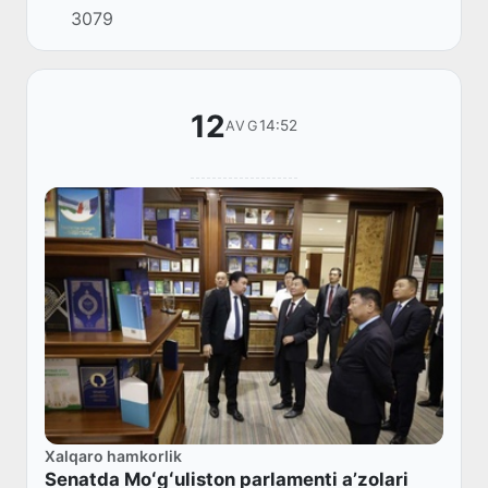
3079
Narbayeva va Qozogʻiston Respublikasi
Parlamenti Sena...
12
14:52
AVG
Xalqaro hamkorlik
Senatda Moʻgʻuliston parlamenti aʼzolari