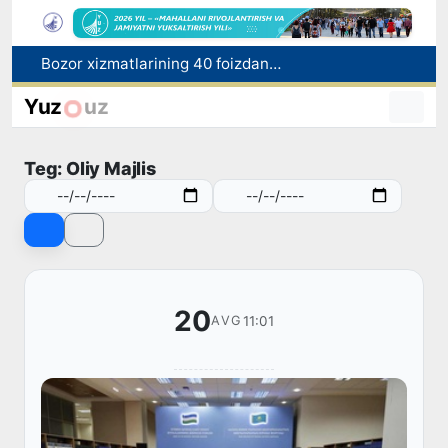
“Men tanigan O‘zbekiston!”
Adolat, xolislik, rostlik va halollik muhitini yaratishga qaratilgan yangi qonun tafsiloti
Yuz
uz
O'zbekistonda zilzila sodir bo'ldi
Xorvatiyada yuk va yo‘lovchi poyezdlarining to‘qnashib ketishi oqibatida 24 kishi jabrlandi
Teg: Oliy Majlis
Bozor xizmatlarining 40 foizdan ortig‘i poytaxt hissasiga to‘g‘ri kelmoqda
20
11:01
AVG