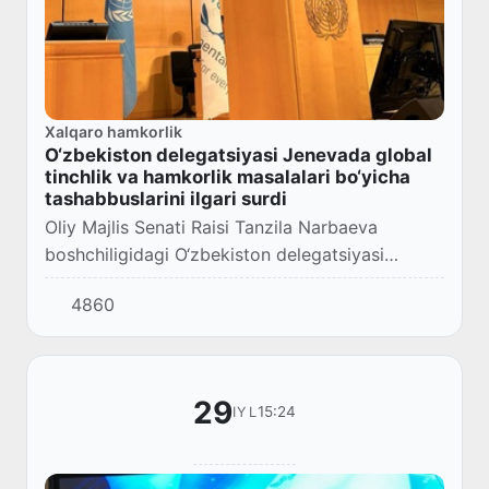
Xalqaro hamkorlik
O‘zbekiston delegatsiyasi Jenevada global
tinchlik va hamkorlik masalalari bo‘yicha
tashabbuslarini ilgari surdi
Oliy Majlis Senati Raisi Tanzila Narbaeva
boshchiligidagi O‘zbekiston delegatsiyasi
Jeneva shahrida bo‘lib o‘tayotgan Parlamentlar
4860
rahbarlarining 6-Butunjahon konferensiyasida
isht...
29
15:24
IYL