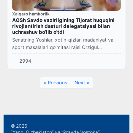
Xalqaro hamkorlik
AQSh Savdo vazirligining Tijorat huquqini
rivojlantirish dasturi delegatsiyasi bilan
uchrashuv bo‘lib o‘tdi
Senatning Yoshlar, xotin-qizlar, madaniyat va
sport masalalari qo‘mitasi raisi Orzigul
Kozixonova AQSh Savdo vazirligining Tijorat
2994
huquqini rivojlantirish dasturi (CLDP)
delegatsiy...
« Previous
Next »
© 2026
“Yangi Oʻzbekiston” va “Pravda Vostoka”