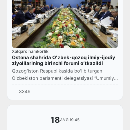
Xalqaro hamkorlik
Ostona shahrida Oʻzbek-qozoq ilmiy-ijodiy
ziyolilarining birinchi forumi oʻtkazildi
Qozogʻiston Respublikasida boʻlib turgan
Oʻzbekiston parlamenti delegatsiyasi “Umumiy
tarixiy-madaniy meros – hamkorlikning yangi
3346
ufqlari” mavzusida Ostona shahrida oʻtkazilgan
Oʻz...
18
19:45
AVG