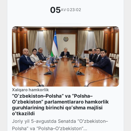
05
23:02
AVG
Xalqaro hamkorlik
“Oʻzbekiston–Polsha” va “Polsha–
Oʻzbekiston” parlamentlararo hamkorlik
guruhlarining birinchi qoʻshma majlisi
oʻtkazildi
Joriy yil 5-avgustda Senatda “Oʻzbekiston–
Polsha” va “Polsha–Oʻzbekiston”