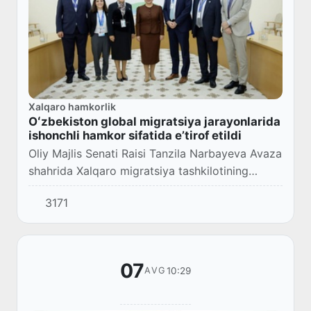
Xalqaro hamkorlik
Oʻzbekiston global migratsiya jarayonlarida
ishonchli hamkor sifatida eʼtirof etildi
Oliy Majlis Senati Raisi Tanzila Narbayeva Avaza
shahrida Xalqaro migratsiya tashkilotining
BMTdagi missiyasi rahbari Pyer Lilyert bilan
3171
uchrashuv oʻtkazdi.
07
10:29
AVG