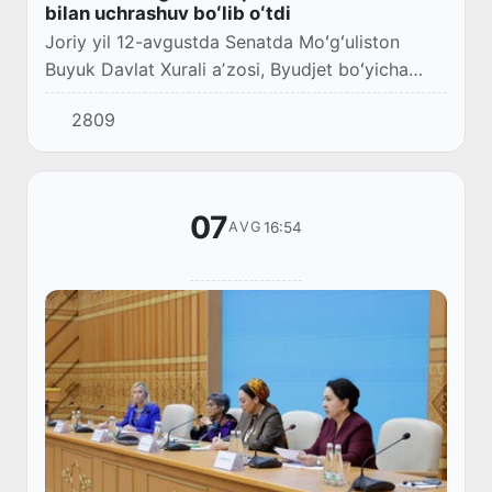
bilan uchrashuv boʻlib oʻtdi
Joriy yil 12-avgustda Senatda Moʻgʻuliston
Buyuk Davlat Xurali aʼzosi, Byudjet boʻyicha
doimiy qoʻmita aʼzosi Serenpil Davaasuren
2809
boshchiligidagi parlament delegatsiyasi bilan
uchr...
07
16:54
AVG