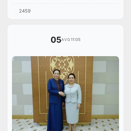
parlamentlararo hamkorlik guruhlarining birinchi
2459
qoʻshma majlisi onlayn shaklida oʻtkazildi.
05
11:05
AVG