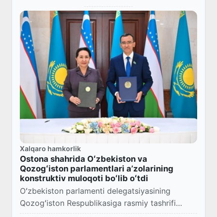
Xalqaro hamkorlik
Ostona shahrida Oʻzbekiston va
Qozogʻiston parlamentlari aʼzolarining
konstruktiv muloqoti boʻlib oʻtdi
Oʻzbekiston parlamenti delegatsiyasining
Qozogʻiston Respublikasiga rasmiy tashrifi
doirasida Oliy Majlis Senati Raisi Tanzila