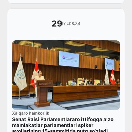
29
08:34
IYL
Xalqaro hamkorlik
Senat Raisi Parlamentlararo ittifoqqa a’zo
mamlakatlar parlamentlari spiker
ayollarining 15-sammitida nutq so‘zladi