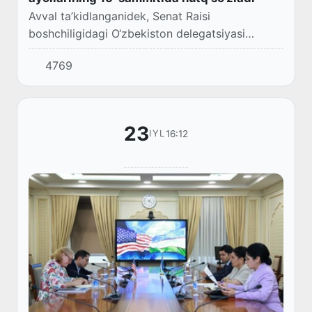
Avval ta’kidlanganidek, Senat Raisi
boshchiligidagi O‘zbekiston delegatsiyasi
Jeneva shahrida Parlamentlararo ittifoqqa a’zo
4769
mamlakatlar parlamentlari ayol spikerlarining
inklyuziv...
23
16:12
IYL