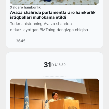
Xalqaro hamkorlik
Avaza shahrida parlamentlararo hamkorlik
istiqbollari muhokama etildi
Turkmanistonning Avaza shahrida
oʻtkazilayotgan BMTning dengizga chiqish
imkoni boʻlmagan rivojlanayotgan mamlakatlar
3645
boʻyicha uchinchi konferensiya doirasida Oliy
Majlis Senati Ra...
31
15:39
IYL