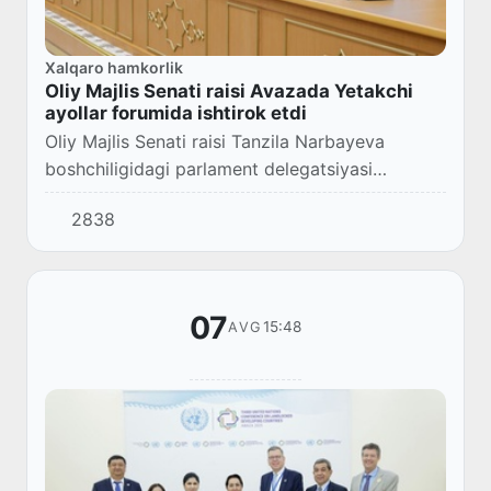
Xalqaro hamkorlik
Oliy Majlis Senati raisi Avazada Yetakchi
ayollar forumida ishtirok etdi
Oliy Majlis Senati raisi Tanzila Narbayeva
boshchiligidagi parlament delegatsiyasi
Turkmanistonning Avaza shahrida davom
2838
etayotgan BMTning dengizga chiqish imkoni
boʻlmagan rivojla...
07
15:48
AVG