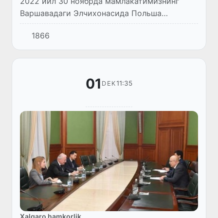
2022 йил 30 ноябрда мамлакатимизнинг
Варшавадаги Элчихонасида Польша
парламенти вакиллари, экспертлар,
1866
ишбилармонлар, академик ва журналистлар
доиралари, шунингдек, Ўзбекистон-Поль...
01
11:35
DEK
Xalqaro hamkorlik