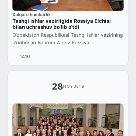
Xalqaro hamkorlik
Tashqi ishlar vazirligida Rossiya Elchisi
bilan uchrashuv bo‘lib o‘tdi
O‘zbekiston Respublikasi Tashqi ishlar vazirining
o‘rinbosari Bahrom A’loev Rossiya
Federatsiyasining mamlakatimizdagi
1410
Favqulodda va muxtor elchisi Oleg Malginovni
qabul qildi.
28
08:19
NOY