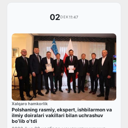
02
11:47
DEK
Xalqaro hamkorlik
Polshaning rasmiy, ekspert, ishbilarmon va
ilmiy doiralari vakillari bilan uchrashuv
boʻlib oʻtdi