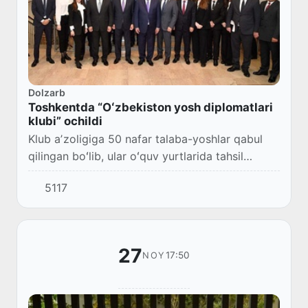
Dolzarb
Toshkentda “Oʻzbekiston yosh diplomatlari
klubi” ochildi
Klub aʼzoligiga 50 nafar talaba-yoshlar qabul
qilingan boʻlib, ular oʻquv yurtlarida tahsil
olayotgan 200 dan ortiq talabgorlar orasidan
5117
saralab olingan.
27
17:50
NOY