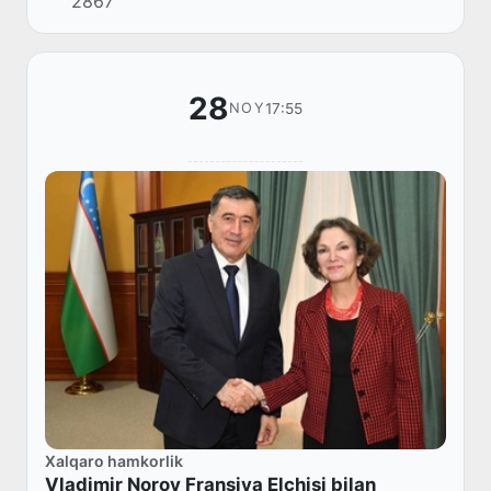
2867
mamlakatimizdagi Favqulodda va muxtor elchisi
Beybut A...
28
17:55
NOY
Xalqaro hamkorlik
Vladimir Norov Fransiya Elchisi bilan