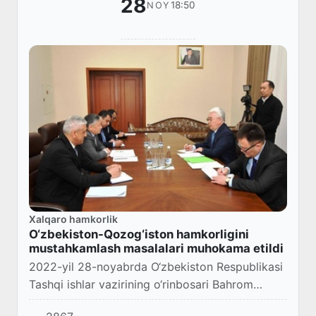
28
18:50
NOY
Xalqaro hamkorlik
O‘zbekiston-Qozog‘iston hamkorligini
mustahkamlash masalalari muhokama etildi
2022-yil 28-noyabrda O‘zbekiston Respublikasi
Tashqi ishlar vazirining o‘rinbosari Bahrom
A’loev Qozog‘iston Respublikasining