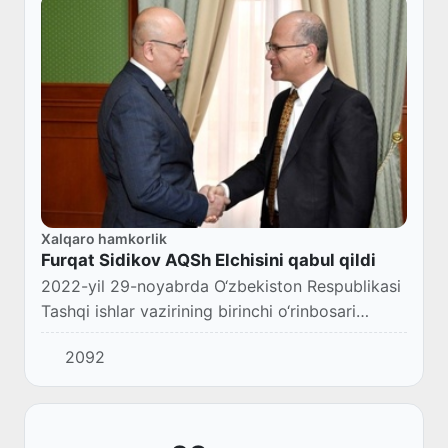
Xalqaro hamkorlik
Furqat Sidikov AQSh Elchisini qabul qildi
2022-yil 29-noyabrda O‘zbekiston Respublikasi
Tashqi ishlar vazirining birinchi o‘rinbosari
Furqat Sidikov Amerika Qo‘shma Shtatlarining
2092
mamlakatimizdagi Favqulodda va muxtor elchi...