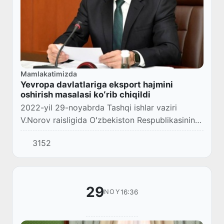
Mamlakatimizda
Yevropa davlatlariga eksport hajmini
oshirish masalasi koʻrib chiqildi
2022-yil 29-noyabrda Tashqi ishlar vaziri
V.Norov raisligida Oʻzbekiston Respublikasining
tarmoq boshqarmalari, Oliy Majlis Senatining
3152
tegishli qoʻmitasi, Savdo-sanoat palatasi, Ek...
29
16:36
NOY