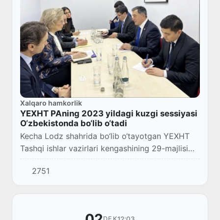
Xalqaro hamkorlik
YEXHT PAning 2023 yildagi kuzgi sessiyasi
O‘zbekistonda bo‘lib o‘tadi
Kecha Lodz shahrida bo‘lib o‘tayotgan YEXHT
Tashqi ishlar vazirlari kengashining 29-majlisi
doirasida O‘zbekiston tashqi ishlar vaziri
2751
Vladimir Norov Yevropada xavfsizlik va
hamkor...
02
12:03
DEK