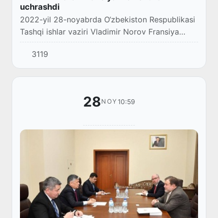
uchrashdi
2022-yil 28-noyabrda O‘zbekiston Respublikasi
Tashqi ishlar vaziri Vladimir Norov Fransiya
Respublikasining mamlakatimizdagi Favqulodda
3119
va Muxtor Elchisi Oreliya Bushezni qabul qil...
28
10:59
NOY