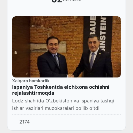
Xalqaro hamkorlik
Ispaniya Toshkentda elchixona ochishni
rejalashtirmoqda
Lodz shahrida Oʻzbekiston va Ispaniya tashqi
ishlar vazirlari muzokaralari boʻlib oʻtdi
2174