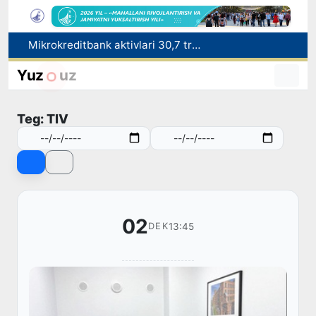
Mikrokreditbank aktivlari 30,7 trln soʻmga yetdi, Fitch reytingni BB darajasiga oshirdi
Malayziya Markaziy Osiyoda tibbiy turizm yoʻnalishi sifatidagi mavqeini mustahkamlamoqda
Polshadagi elchixona ko‘magida ona va bola Vatanga qaytarildi
Yuz
uz
Namangan shahrining sobiq hokimi Anvar Otaxodjayevga nisbatan 11 yilga ozodlikdan mahrum qilish jazosi tayinlandi
UZCERT davlat tashkilotlari va korxonalarni ommaviy kiberhujumlar haqida ogohlantirdi
Teg: TIV
02
13:45
DEK