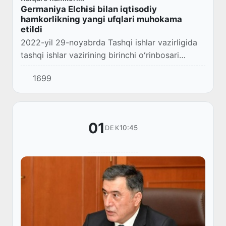
Germaniya Elchisi bilan iqtisodiy
hamkorlikning yangi ufqlari muhokama
etildi
2022-yil 29-noyabrda Tashqi ishlar vazirligida
tashqi ishlar vazirining birinchi oʻrinbosari
Furqat Sidiqov Germaniyaning
1699
mamlakatimizdagi Favqulodda va Muxtor
Elchisi Tilo Klinner...
01
10:45
DEK