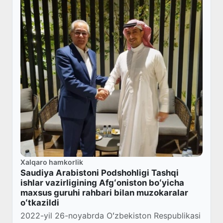
Xalqaro hamkorlik
Saudiya Arabistoni Podshohligi Tashqi
ishlar vazirligining Afgʻoniston boʻyicha
maxsus guruhi rahbari bilan muzokaralar
oʻtkazildi
2022-yil 26-noyabrda Oʻzbekiston Respublikasi