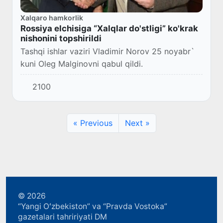
Xalqaro hamkorlik
Rossiya elchisiga “Xalqlar do'stligi” ko'krak
nishonini topshirildi
Tashqi ishlar vaziri Vladimir Norov 25 noyabr`
kuni Oleg Malginovni qabul qildi.
2100
« Previous
Next »
© 2026
“Yangi Oʻzbekiston” va “Pravda Vostoka”
gazetalari tahririyati DM