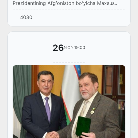
Prezidentining Afgʻoniston boʻyicha Maxsus
vakili Ismatulla Irgashev Ar-Riyod shahrida
4030
Saudiya Arabistoni Tashqi ishlar vazirligining...
26
19:00
NOY