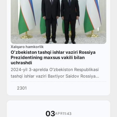
Xalqaro hamkorlik
Oʻzbekiston tashqi ishlar vaziri Rossiya
Prezidentining maxsus vakili bilan
uchrashdi
2024-yil 3-aprelda Oʻzbekiston Respublikasi
tashqi ishlar vaziri Baxtiyor Saidov Rossiya
Prezidentining Xalqaro madaniy hamkorlik
2301
boʻyicha maxsus vakili Mixail Shvidkoy bilan
uchra...
03
11:43
APR