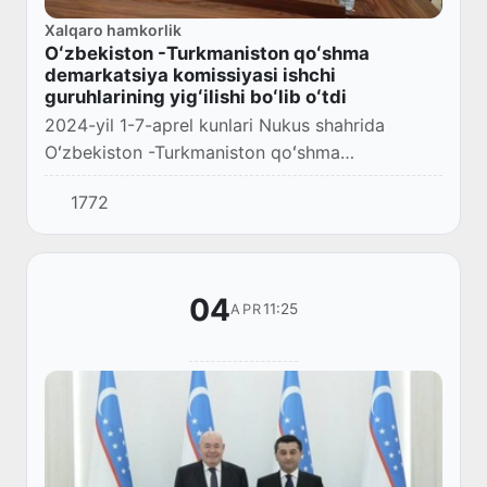
Xalqaro hamkorlik
Oʻzbekiston -Turkmaniston qoʻshma
demarkatsiya komissiyasi ishchi
guruhlarining yigʻilishi boʻlib oʻtdi
2024-yil 1-7-aprel kunlari Nukus shahrida
Oʻzbekiston -Turkmaniston qoʻshma
demarkatsiya komissiyasi ishchi guruhlarining
1772
navbatdagi yigʻilishi boʻlib oʻtdi.
04
11:25
APR