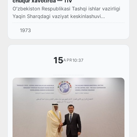
chuqur xavotirda — TIV
Oʻzbekiston Respublikasi Tashqi ishlar vazirligi
Yaqin Sharqdagi vaziyat keskinlashuvi
yuzasidan bayonot bilan chiqdi.
1973
15
10:37
APR