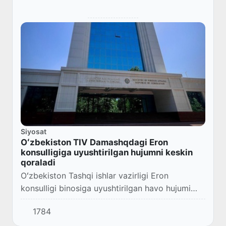
Siyosat
Oʻzbekiston TIV Damashqdagi Eron
konsulligiga uyushtirilgan hujumni keskin
qoraladi
Oʻzbekiston Tashqi ishlar vazirligi Eron
konsulligi binosiga uyushtirilgan havo hujumi
yuzasidan bayonot bilan chiqdi.
1784