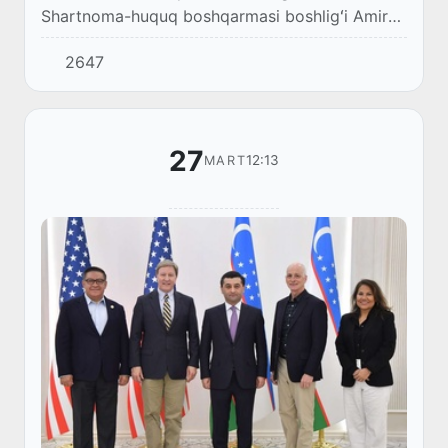
Shartnoma-huquq boshqarmasi boshligʻi Amir
Sultonov va Shveysariya elchisi Konstantin
2647
Obolenskiy oʻrtasida uchrashuv boʻlib oʻtdi.
27
12:13
MART