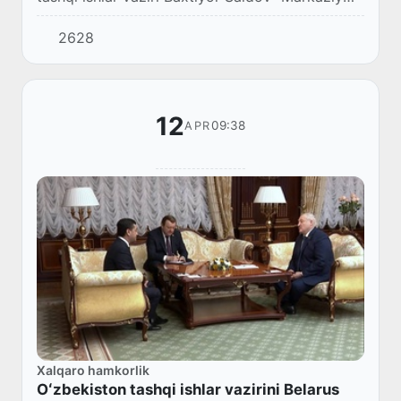
Osiyo – Koʻrfaz arab davlatlari hamkorlik
2628
kengashi” Strategik muloqoti tashqi ishlar vaz...
12
09:38
APR
Xalqaro hamkorlik
Oʻzbekiston tashqi ishlar vazirini Belarus