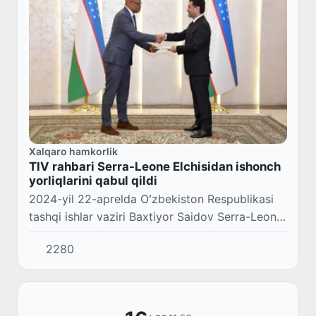
Xalqaro hamkorlik
TIV rahbari Serra-Leone Elchisidan ishonch
yorliqlarini qabul qildi
2024-yil 22-aprelda Oʻzbekiston Respublikasi
tashqi ishlar vaziri Baxtiyor Saidov Serra-Leone
Respublikasining Favqulodda va Muxtor Elchisi
2280
etib tayinlangan Muhammad Yongavodan ish...