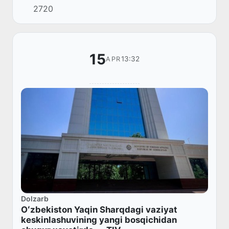
2720
davlatlari hamkorlik kengashi” Strategik
muloqoti t...
15
13:32
APR
Dolzarb
Oʻzbekiston Yaqin Sharqdagi vaziyat
keskinlashuvining yangi bosqichidan