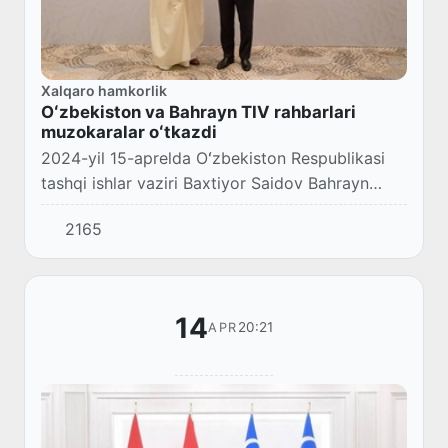
Xalqaro hamkorlik
Oʻzbekiston va Bahrayn TIV rahbarlari
muzokaralar oʻtkazdi
2024-yil 15-aprelda Oʻzbekiston Respublikasi
tashqi ishlar vaziri Baxtiyor Saidov Bahrayn
tashqi ishlar vaziri Abdullatif bin Rashid al-
2165
Zayani bilan uchrashdi.
14
20:21
APR