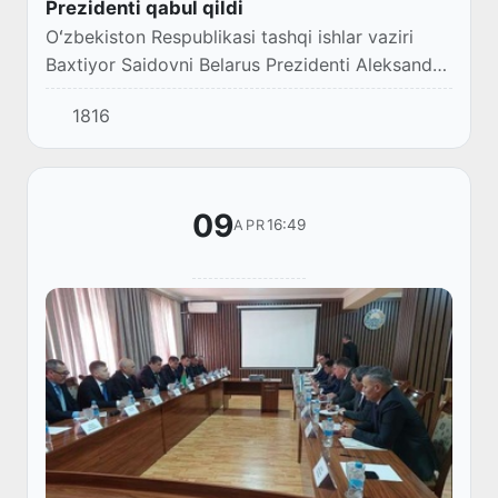
Prezidenti qabul qildi
Oʻzbekiston Respublikasi tashqi ishlar vaziri
Baxtiyor Saidovni Belarus Prezidenti Aleksandr
Lukashenko qabul qildi.
1816
09
16:49
APR