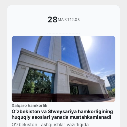
28
12:08
MART
Xalqaro hamkorlik
Oʻzbekiston va Shveysariya hamkorligining
huquqiy asoslari yanada mustahkamlanadi
Oʻzbekiston Tashqi ishlar vazirligida