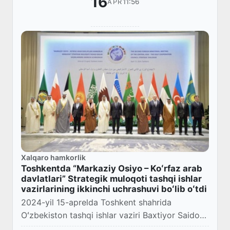
16
11:56
APR
Xalqaro hamkorlik
Toshkentda “Markaziy Osiyo – Koʻrfaz arab
davlatlari” Strategik muloqoti tashqi ishlar
vazirlarining ikkinchi uchrashuvi boʻlib oʻtdi
2024-yil 15-aprelda Toshkent shahrida
Oʻzbekiston tashqi ishlar vaziri Baxtiyor Saidov
raisligida “Markaziy Osiyo – Koʻrfaz arab