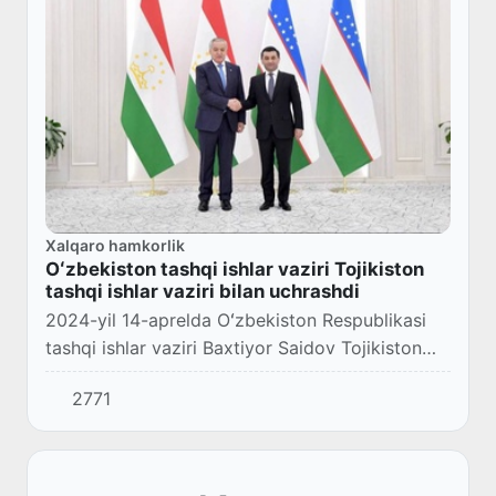
Xalqaro hamkorlik
Oʻzbekiston tashqi ishlar vaziri Tojikiston
tashqi ishlar vaziri bilan uchrashdi
2024-yil 14-aprelda Oʻzbekiston Respublikasi
tashqi ishlar vaziri Baxtiyor Saidov Tojikiston
tashqi ishlar vaziri Sirojiddin Muhriddin bilan
2771
uchrashuv oʻtkazdi.