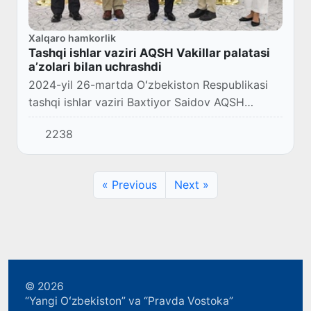
Xalqaro hamkorlik
Tashqi ishlar vaziri AQSH Vakillar palatasi
aʼzolari bilan uchrashdi
2024-yil 26-martda Oʻzbekiston Respublikasi
tashqi ishlar vaziri Baxtiyor Saidov AQSH
Vakillar palatasi aʼzolari – Mayk Rojers, Adam
2238
Smit, Salud Karbaxal va Veronika Eskobar
bilan...
« Previous
Next »
© 2026
“Yangi Oʻzbekiston” va “Pravda Vostoka”