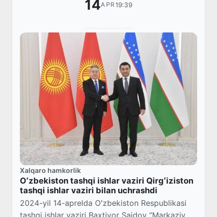
14
19:39
APR
Xalqaro hamkorlik
Oʻzbekiston tashqi ishlar vaziri Qirgʻiziston
tashqi ishlar vaziri bilan uchrashdi
2024-yil 14-aprelda Oʻzbekiston Respublikasi
tashqi ishlar vaziri Baxtiyor Saidov “Markaziy