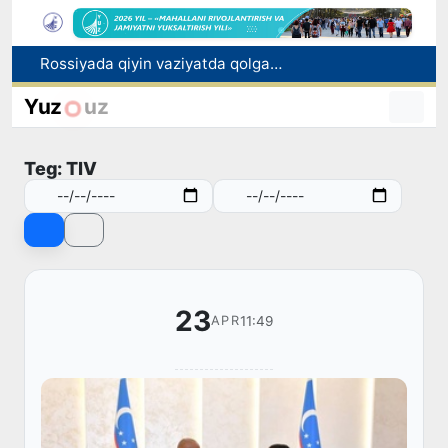
Rossiyada qiyin vaziyatda qolgan yuzlab o‘zbekistonliklar ortga qaytarildi
2030 yilgacha xavfli chiqindilarni qayta ishlash darajasi 20 foizga yetkaziladi
Oʻzbekiston ilk bor Xalqaro informatika olimpiadasi — IOI 2026ga mezbonlik qiladi
Yuz
uz
Toshkentda PPX inspektori 13 yoshli bolani qutqarib qoldi
Oʻzbekistonda Barqaror rivojlanish maqsadlari oyligiga start berildi
Teg: TIV
23
11:49
APR