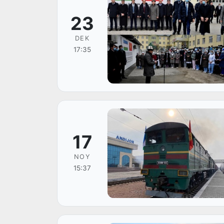
23
DEK
17:35
17
NOY
15:37