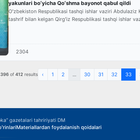
yakunlari boʻyicha Qoʻshma bayonot qabul qildi
Oʻzbekiston Respublikasi tashqi ishlar vaziri Abdulazi
tashrif bilan kelgan Qirgʻiz Respublikasi tashqi ishlar va
2304
‹
1
2
...
30
31
32
33
o
396
of
412
results
ka” gazetalari tahririyati DM
ʻrinlari
Materiallardan foydalanish qoidalari