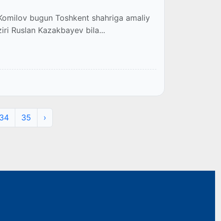
z Komilov bugun Toshkent shahriga amaliy
ziri Ruslan Kazakbayev bila...
34
35
›