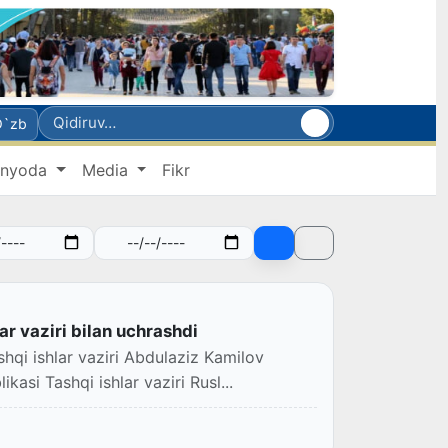
O`zb
nyoda
Media
Fikr
r vaziri bilan uchrashdi
shqi ishlar vaziri Abdulaziz Kamilov
kasi Tashqi ishlar vaziri Rusl...