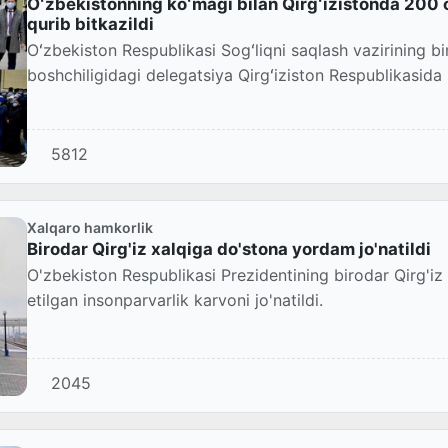
Oʻzbekistonning koʻmagi bilan Qirgʻizistonda 200 oʻ
qurib bitkazildi
Oʻzbekiston Respublikasi Sogʻliqni saqlash vazirining bir
boshchiligidagi delegatsiya Qirgʻiziston Respublikasida 
5812
Xalqaro hamkorlik
Birodar Qirg'iz xalqiga do'stona yordam jo'natildi
O'zbekiston Respublikasi Prezidentining birodar Qirg'iz
etilgan insonparvarlik karvoni jo'natildi.
2045