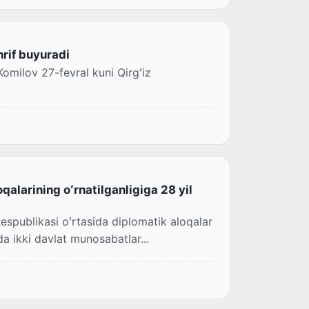
rif buyuradi
Komilov 27-fevral kuni Qirgʻiz
qalarining oʻrnatilganligiga 28 yil
espublikasi oʻrtasida diplomatik aloqalar
a ikki davlat munosabatlar...