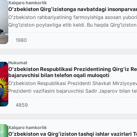
Xalqaro hamkorlik
Oʻzbekiston Qirgʻizistonga navbatdagi insonparvar
Oʻzbekiston rahbariyatining farmoyishiga asosan yubor
Qirgʻiziston poytaxtiga etib keldi. Bu haqda Qirgʻizisto
1980
Hukumat
Oʻzbekiston Respublikasi Prezidentining Qirgʻiz Re
bajaruvchisi bilan telefon oqali muloqoti
Oʻzbekiston Respublikasi Prezidenti Shavkat Mirziyoyev
Prezidenti vazifasini bajaruvchisi Sadir Japarov bilan te
4859
Xalqaro hamkorlik
Oʻzbekiston va Qirgʻiziston tashqi ishlar vazirlari