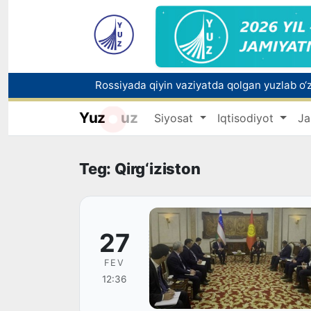
Yuz
uz
Siyosat
Iqtisodiyot
Ja
Toshkentda PPX inspektori 13 yoshli bolani
Oʻzbekistonda Barqaror rivojlanish maqsadla
Teg: Qirg‘iziston
27
FEV
12:36