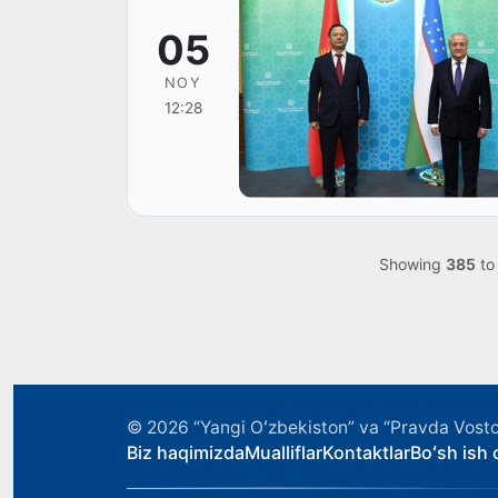
05
NOY
12:28
Showing
385
t
© 2026
“Yangi Oʻzbekiston” va “Pravda Vosto
Biz haqimizda
Mualliflar
Kontaktlar
Boʻsh ish o