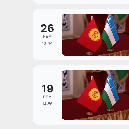
26
FEV
13:44
19
FEV
14:56