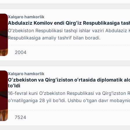
Xalqaro hamkorlik
Abdulaziz Komilov endi Qirgʻiz Respublikasiga tash
Oʻzbekiston Respublikasi tashqi ishlar vaziri Abdulaziz 
Respublikasiga amaliy tashrif bilan boradi.
2004
Xalqaro hamkorlik
Oʻzbekiston va Qirgʻiziston oʻrtasida diplomatik alo
toʻldi
16-fevral kuni Oʻzbekiston Respublikasi va Qirgʻizston R
oʻrnatilganiga 28 yil boʻldi. Ushbu oʻtgan davr mobaynid
7524