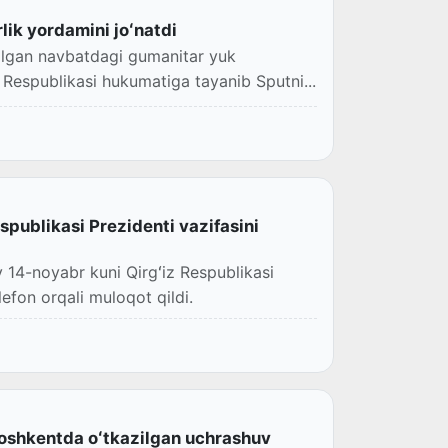
lik yordamini joʻnatdi
ilgan navbatdagi gumanitar yuk
n Respublikasi hukumatiga tayanib Sputni...
spublikasi Prezidenti vazifasini
 14-noyabr kuni Qirgʻiz Respublikasi
lefon orqali muloqot qildi.
 Toshkentda oʻtkazilgan uchrashuv