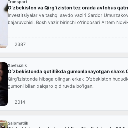
Transport
Oʻzbekiston va Qirgʻiziston tez orada avtobus qat
Investitsiyalar va tashqi savdo vaziri Sardor Umurzakov 
bajaruvchisi, Bosh vazir birinchi oʻrinbosari Artem Novi
2387
Xavfsizlik
Oʻzbekistonda qotillikda gumonlanayotgan shaxs Qi
Qirgʻizistonda hibsga olingan erkak Oʻzbekiston hududid
gumoni bilan xalqaro qidiruvda boʻlgan.
2014
Salomatlik