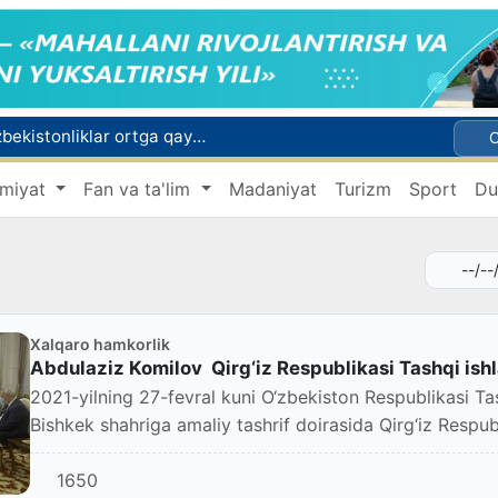
Rossiyada qiyin vaziyatda qolgan yuzlab o‘zbekistonliklar ortga qaytarildi
2030 yilgacha xavfli chiqindilarni qayta ishlash darajasi 20 foizga yetkaziladi
Oʻzbekiston ilk bor Xalqaro informatika olimpiadasi — IOI 2026ga mezbonlik qiladi
miyat
Fan va ta'lim
Madaniyat
Turizm
Sport
Du
 qutqarib qoldi
ri oyligiga start berildi
Xalqaro hamkorlik
Abdulaziz Komilov Qirg‘iz Respublikasi Tashqi ishla
2021-yilning 27-fevral kuni O‘zbekiston Respublikasi Ta
Bishkek shahriga amaliy tashrif doirasida Qirg‘iz Respubli
1650