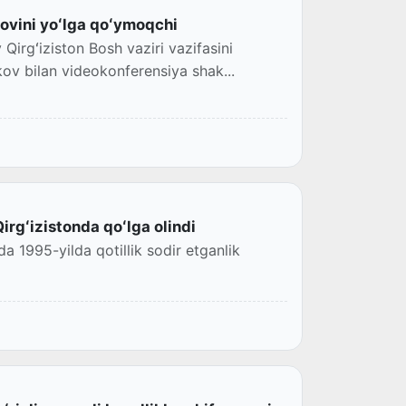
novini yoʻlga qoʻymoqchi
Qirgʻiziston Bosh vaziri vazifasini
kov bilan videokonferensiya shak...
rgʻizistonda qoʻlga olindi
a 1995-yilda qotillik sodir etganlik