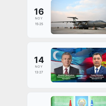
16
NOY
15:25
14
NOY
13:27