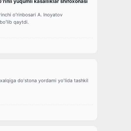
rinli yuqumli kasalliklar shifoxonasi
inchi oʻrinbosari A. Inoyatov
boʻlib qaytdi.
 xalqiga do'stona yordami yo'lida tashkil