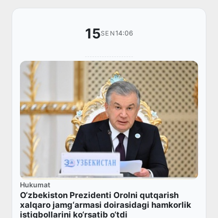
15
14:06
SEN
Hukumat
O‘zbekiston Prezidenti Orolni qutqarish
xalqaro jamg‘armasi doirasidagi hamkorlik
istiqbollarini ko‘rsatib o‘tdi