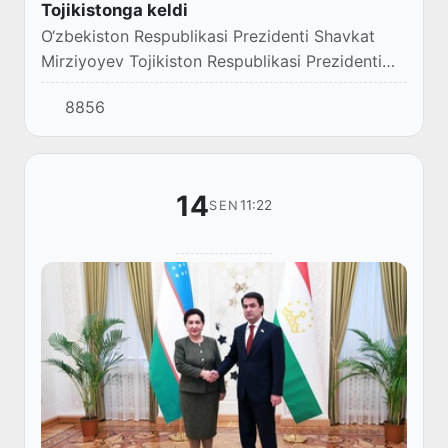
Tojikistonga keldi
O‘zbekiston Respublikasi Prezidenti Shavkat
Mirziyoyev Tojikiston Respublikasi Prezidenti
Emomali Rahmonning taklifiga binoan Dushanbe
8856
shahriga keldi.
14
11:22
SEN