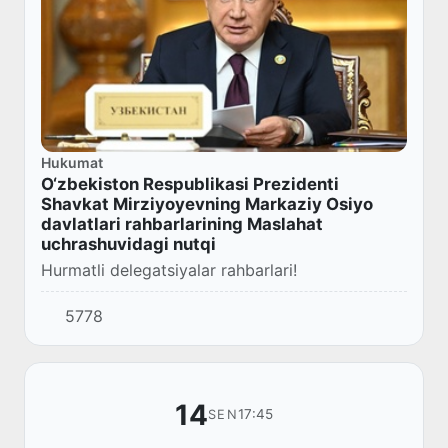
Hukumat
O‘zbekiston Respublikasi Prezidenti
Shavkat Mirziyoyevning Markaziy Osiyo
davlatlari rahbarlarining Maslahat
uchrashuvidagi nutqi
Hurmatli delegatsiyalar rahbarlari!
5778
14
17:45
SEN