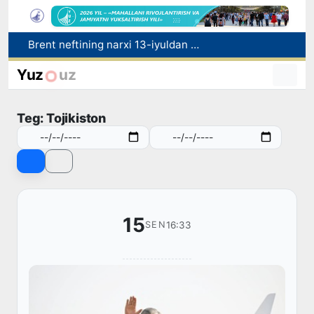
Olmaliqdagi Mis boyitish fabrikasida magistral quvur yorildi
Korrupsiya va firibgarlik bilan bog‘liq holatlar aniqlandi
Yuz
uz
Sirdaryo viloyatida noqonuniy baliq ovlash holatiga chek qo'yildi
Raqobat qo‘mitasi aralashuvi bilan tadbirkordan gaz uchun asossiz undirilgan to‘lov qaytarilishi ta’minlandi
Teg: Tojikiston
Brent neftining narxi 13-iyuldan beri ilk bor 1 barrel uchun 79 dollardan pastladi
15
16:33
SEN