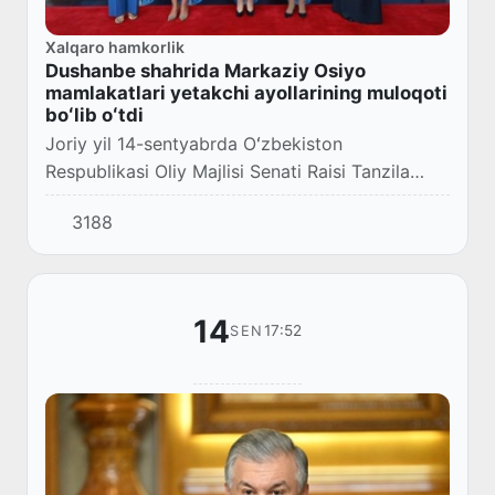
Xalqaro hamkorlik
Dushanbe shahrida Markaziy Osiyo
mamlakatlari yetakchi ayollarining muloqoti
boʻlib oʻtdi
Joriy yil 14-sentyabrda Oʻzbekiston
Respublikasi Oliy Majlisi Senati Raisi Tanzila
Narbayeva boshchiligidagi delegatsiya
3188
Tojikistonning Dushanbe shahrida “Markaziy
Osiyoda iqlim oʻ...
14
17:52
SEN