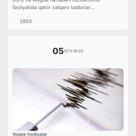
faoliyatida qator xalqaro tadbirlar
rejalashtirilgan.
2950
05
18:20
SEN
Voqea-hodisalar