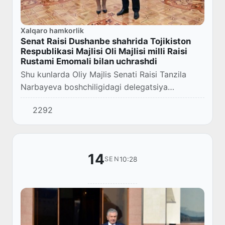
Xalqaro hamkorlik
Senat Raisi Dushanbe shahrida Tojikiston
Respublikasi Majlisi Oli Majlisi milli Raisi
Rustami Emomali bilan uchrashdi
Shu kunlarda Oliy Majlis Senati Raisi Tanzila
Narbayeva boshchiligidagi delegatsiya
“Markaziy Osiyoda iqlim oʻzgarishiga
2292
moslashish sharoitida gender tenglikka erishish”
mavzusida...
14
10:28
SEN