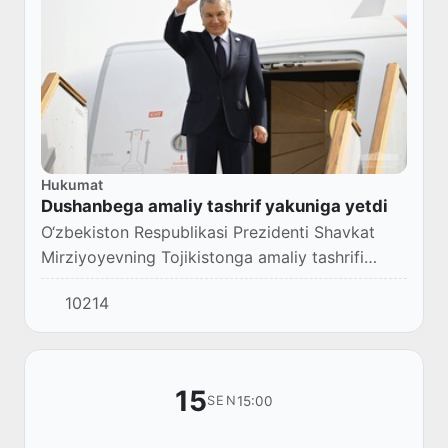
Hukumat
Dushanbega amaliy tashrif yakuniga yetdi
O‘zbekiston Respublikasi Prezidenti Shavkat
Mirziyoyevning Tojikistonga amaliy tashrifi
yakunlandi.
10214
15
15:00
SEN