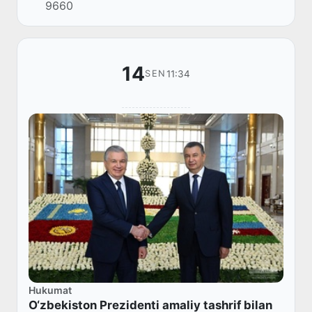
9660
sentabr kuni Dushanbe shahrida o‘tkazilgan
Markaziy...
14
11:34
SEN
Hukumat
O‘zbekiston Prezidenti amaliy tashrif bilan