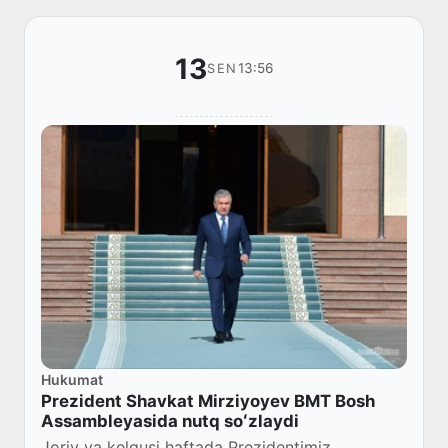
13
13:56
SEN
Hukumat
Prezident Shavkat Mirziyoyev BMT Bosh
Assambleyasida nutq soʻzlaydi
Joriy va kelgusi haftada Prezidentimiz