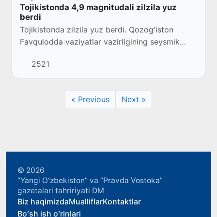
Tojikistonda 4,9 magnitudali zilzila yuz
berdi
Tojikistonda zilzila yuz berdi. Qozog'iston
Favqulodda vaziyatlar vazirligining seysmik
stantsiyalar tarmog'iga ko'ra, uning magnitudasi
2521
4,9 ballni tashkil qilgan.
« Previous
Next »
© 2026
“Yangi Oʻzbekiston” va “Pravda Vostoka”
gazetalari tahririyati DM
Biz haqimizda
Mualliflar
Kontaktlar
Boʻsh ish oʻrinlari