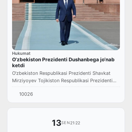
Hukumat
O‘zbekiston Prezidenti Dushanbega jo‘nab
ketdi
O‘zbekiston Respublikasi Prezidenti Shavkat
Mirziyoyev Tojikiston Respublikasi Prezidenti
Emomali Rahmonning taklifiga binoan 14-
10026
sentabr kuni amaliy tashrif bilan ushbu
mamlakatga...
13
21:22
SEN