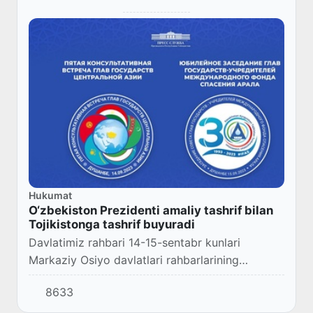
Hukumat
O‘zbekiston Prezidenti amaliy tashrif bilan
Tojikistonga tashrif buyuradi
Davlatimiz rahbari 14-15-sentabr kunlari
Markaziy Osiyo davlatlari rahbarlarining
Maslahat uchrashuvi va Orolni qutqarish xalqaro
8633
jamg‘armasi sammitida ishtirok etish uchun
Dushanb...