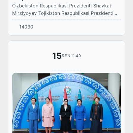
O‘zbekiston Respublikasi Prezidenti Shavkat
Mirziyoyev Tojikiston Respublikasi Prezidenti
Emomali Rahmonning taklifiga binoan 15
14030
sentyabr kuni Orolni qutqarish xalqaro
jamg‘armasi...
15
11:49
SEN