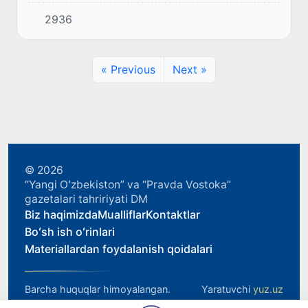
Konstitutsiyasiga 30-yil” mavzusidagi xalqaro
2936
parlament konferensiyasi boʻlib oʻtyapti.
« Previous
Next »
© 2026
“Yangi Oʻzbekiston” va “Pravda Vostoka”
gazetalari tahririyati DM
Biz haqimizda
Mualliflar
Kontaktlar
Boʻsh ish oʻrinlari
Materiallardan foydalanish qoidalari
Barcha huquqlar himoyalangan.
Yaratuvchi
yuz.uz