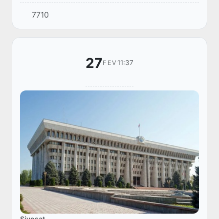
Respublikasi delegatsiyasi 2025-yil 2-martda
7710
boʻlib oʻtgan Tojikiston Respublikasi Majlisi
Olining quy...
27
11:37
FEV
Siyosat