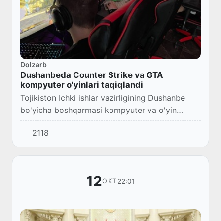
Dolzarb
Dushanbeda Counter Strike va GTA
kompyuter o'yinlari taqiqlandi
Tojikiston Ichki ishlar vazirligining Dushanbe
bo'yicha boshqarmasi kompyuter va o'yin
markazlari egalarini shaharda “axloqsiz va
2118
zo'ravonlik”ni targ'ib qiluvchi o'yinlarni tarqati...
12
22:01
OKT