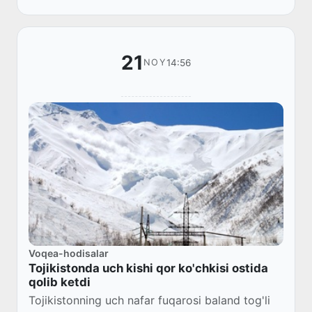
21
14:56
NOY
Voqea-hodisalar
Tojikistonda uch kishi qor ko'chkisi ostida
qolib ketdi
Tojikistonning uch nafar fuqarosi baland tog'li