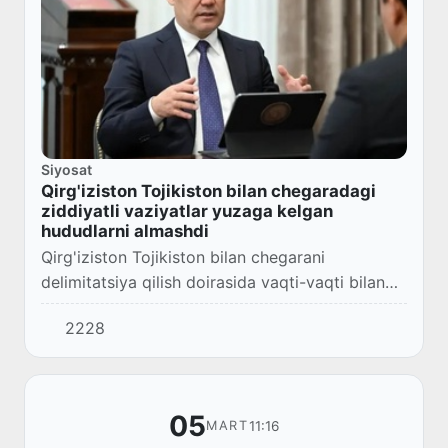
Siyosat
Qirg'iziston Tojikiston bilan chegaradagi
ziddiyatli vaziyatlar yuzaga kelgan
hududlarni almashdi
Qirg'iziston Tojikiston bilan chegarani
delimitatsiya qilish doirasida vaqti-vaqti bilan
ziddiyatli vaziyatlar yuzaga kelgan hududlarni
2228
almashdi.
05
11:16
MART