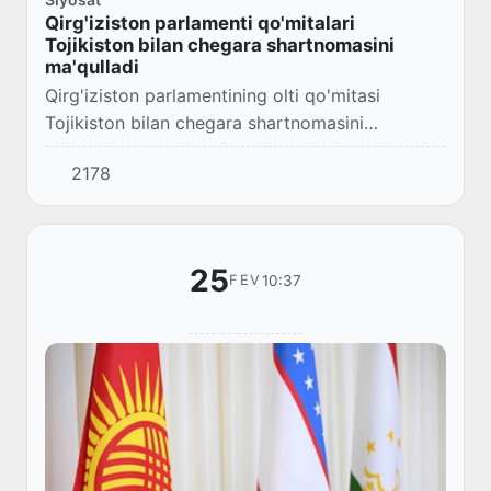
Qirg'iziston parlamenti qo'mitalari
Tojikiston bilan chegara shartnomasini
ma'qulladi
Qirg'iziston parlamentining olti qo'mitasi
Tojikiston bilan chegara shartnomasini
ma'qulladi.
2178
25
10:37
FEV