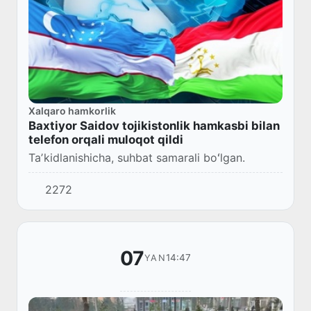
Xalqaro hamkorlik
Baxtiyor Saidov tojikistonlik hamkasbi bilan
telefon orqali muloqot qildi
Taʼkidlanishicha, suhbat samarali boʻlgan.
2272
07
14:47
YAN