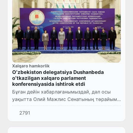
Xalqaro hamkorlik
Oʻzbekiston delegatsiya Dushanbeda
oʻtkazilgan xalqaro parlament
konferensiyasida ishtirok etdi
Бұған дейін хабарлағанымыздай, дәл осы
уақытта Олий Мажлис Сенатының төрайымы
Танзила Нарбаева бастаған делегация
2791
Душанбе қаласында жүр.