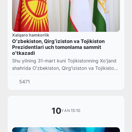
Xalqaro hamkorlik
Oʻzbekiston, Qirgʻiziston va Tojikiston
Prezidentlari uch tomonlama sammit
oʻtkazadi
Shu yilning 31-mart kuni Tojikistonning Xoʻjand
shahrida Oʻzbekiston, Qirgʻiziston va Tojikiston
Prezidentlari ishtirokida tarixda ilk bor uch
5471
tomonlama sammit boʻlib oʻtadi.
10
15:10
YAN