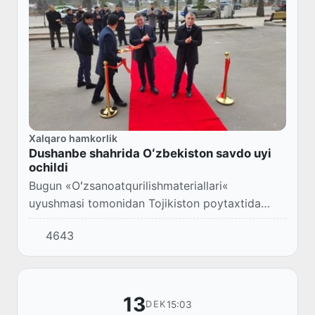
Xalqaro hamkorlik
Dushanbe shahrida Oʻzbekiston savdo uyi
ochildi
Bugun «Oʻzsanoatqurilishmateriallari«
uyushmasi tomonidan Tojikiston poytaxtida
tashkil qilingan navbatdagi Oʻzbekiston savdo
4643
uyining tantanali ochilish marosimi boʻlib oʻtdi,
deb...
13
15:03
DEK