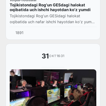
Tojikistondagi Rog'un GESdagi halokat
oqibatida uch ishchi hayotdan ko'z yumdi
Tojikistondagi Rog'un GESidagi halokat
oqibatida uch nafar ishchi hayotdan ko'z yumdi.
Bu haqda Sanoatda mehnat xavfsizligi ustidan
1891
davlat nazorati xizmati ma'lum qildi.
31
16:31
OKT