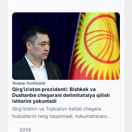
Voqea-hodisalar
Qirg'iziston prezidenti: Bishkek va
Dushanbe chegarani delimitatsiya qilish
ishlarini yakunladi
Qirg'iziston va Tojikiston bahsli chegara
hududlarini teng taqsimladi, hukumatlararo
komissiya ishi yakunlangach, ikki davlat
3334
o'rtasida chegara postlari ochilishi kutilmoqda.