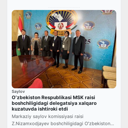
Saylov
Oʻzbekiston Respublikasi MSK raisi
boshchiligidagi delegatsiya xalqaro
kuzatuvda ishtiroki etdi
Markaziy saylov komissiyasi raisi
Z.Nizamxodjayev boshchiligidagi Oʻzbekiston