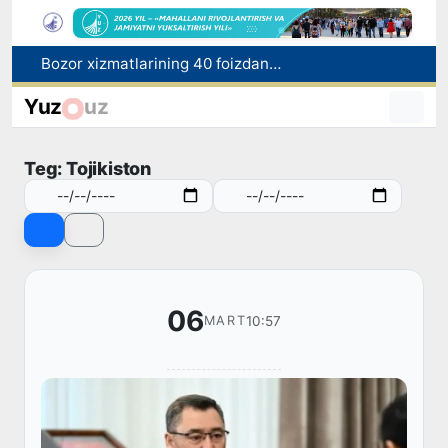
“Men tanigan O‘zbekiston!”
Adolat, xolislik, rostlik va halollik muhitini yaratishga qaratilgan yangi qonun tafsiloti
Yuz
uz
O'zbekistonda zilzila sodir bo'ldi
Xorvatiyada yuk va yo‘lovchi poyezdlarining to‘qnashib ketishi oqibatida 24 kishi jabrlandi
Teg: Tojikiston
Bozor xizmatlarining 40 foizdan ortig‘i poytaxt hissasiga to‘g‘ri kelmoqda
06
10:57
MART