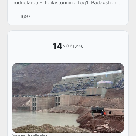
hududlarda – Tojikistonning Tog'li Badaxshon
muxtor viloyati Vanj tumani Pishixarv
1697
qishlog'ida qor ko'chkisi ostida qolib ketdi.
14
13:48
NOY
Voqea-hodisalar