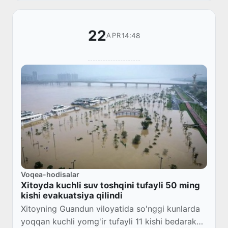
22
14:48
APR
Voqea-hodisalar
Xitoyda kuchli suv toshqini tufayli 50 ming
kishi evakuatsiya qilindi
Xitoyning Guandun viloyatida so'nggi kunlarda
yoqqan kuchli yomg'ir tufayli 11 kishi bedarak