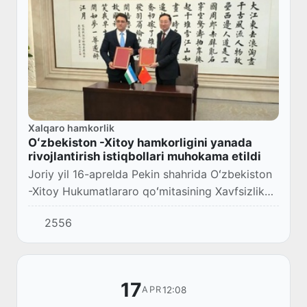
Xalqaro hamkorlik
Oʻzbekiston -Xitoy hamkorligini yanada
rivojlantirish istiqbollari muhokama etildi
Joriy yil 16-aprelda Pekin shahrida Oʻzbekiston
-Xitoy Hukumatlararo qoʻmitasining Xavfsizlik
sohasida hamkorlik boʻyicha kichik
2556
qoʻmitasining sakkizinchi yigʻilishi hamda ikki
mam...
17
12:08
APR