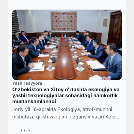
Yashil sayyora
Oʻzbekiston va Xitoy oʻrtasida ekologiya va
yashil texnologiyalar sohasidagi hamkorlik
mustahkamlanadi
Joriy yil 16-aprelda Ekologiya, atrof-muhitni
muhofaza qilish va iqlim oʻzgarishi vaziri Aziz
Abduhakimov va Xitoy Xalq Respublikasining
3315
Oʻzbekistondagi tadbirkorlar uyushmasi rais...