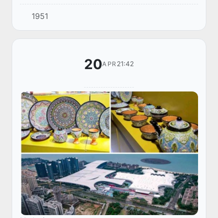
yo'qoldi.
1951
20
21:42
APR