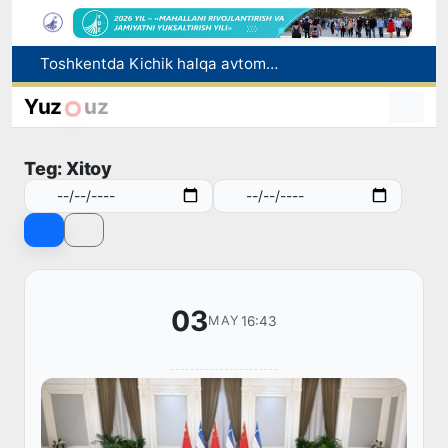
Toshkentda Kichik halqa avtomobil yoʻlining bir qismida harakat vaqtincha cheklanadi
Chorvachilik sohasida subsidiyalar ajratiladi
Yuz
uz
Tabiatning kutilmagan hodisasi: Yangi Zelandiyaga qalin qor yog‘di
Olimlar Quyosh yuzasining eng aniq tasvirlarini e’lon qilishdi
Teg: Xitoy
Toshkentda PPX inspektori 13 yoshli bolani qutqarib qoldi
03
16:43
MAY