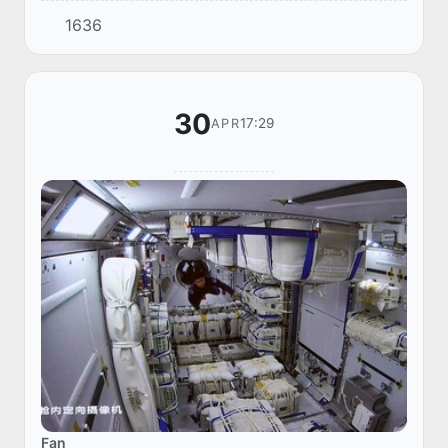
magistralning bir qismining o'pirilib tushishi
1636
oqibatida kamida 24 kishi halok bo'ldi. Bu
haqda Xi...
30
17:29
APR
Fan