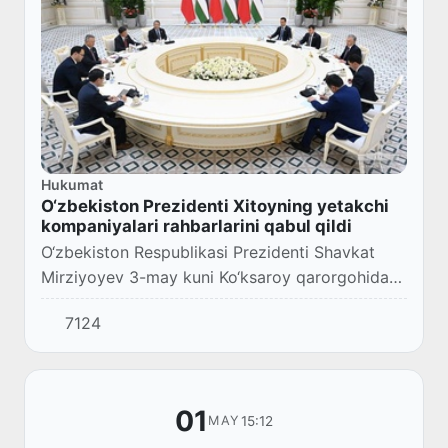
Hukumat
O‘zbekiston Prezidenti Xitoyning yetakchi
kompaniyalari rahbarlarini qabul qildi
O‘zbekiston Respublikasi Prezidenti Shavkat
Mirziyoyev 3-may kuni Ko‘ksaroy qarorgohida
uchinchi Toshkent investitsiya forumi doirasida
7124
Xitoyning yetakchi kompaniyalari rahbarlari...
01
15:12
MAY