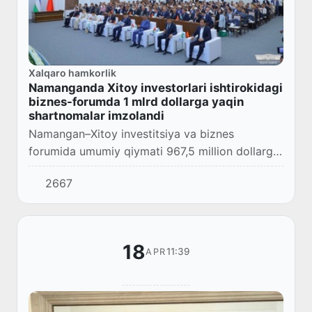
Xalqaro hamkorlik
Namanganda Xitoy investorlari ishtirokidagi
biznes-forumda 1 mlrd dollarga yaqin
shartnomalar imzolandi
Namangan–Xitoy investitsiya va biznes
forumida umumiy qiymati 967,5 million dollarga
teng 30 ga yaqin shartnoma imzolandi.
2667
18
11:39
APR