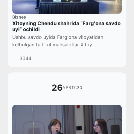
Biznes
Xitoyning Chendu shahrida “Fargʻona savdo
uyi” ochildi
Ushbu savdo uyida Fargʻona viloyatidan
keltirilgan turli xil mahsulotlar Xitoy
tadbirkorlariga tanishtiriladi va sotuv boʻyicha
3044
muzokaralar olib boriladi.
26
17:30
APR