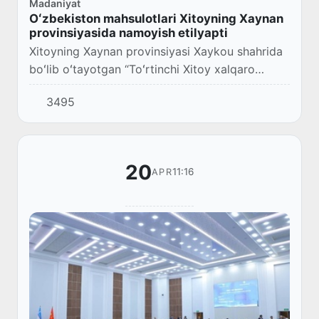
Madaniyat
Oʻzbekiston mahsulotlari Xitoyning Xaynan
provinsiyasida namoyish etilyapti
Xitoyning Xaynan provinsiyasi Xaykou shahrida
boʻlib oʻtayotgan “Toʻrtinchi Xitoy xalqaro
isteʼmol tovarlari koʻrgazmasi”da Oʻzbekiston
3495
milliy mahsulotlari namoyish etilyapti.
20
11:16
APR