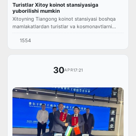
Turistlar Xitoy koinot stansiyasiga
yuborilishi mumkin
Xitoyning Tiangong koinot stansiyasi boshqa
mamlakatlardan turistlar va kosmonavtlarni
qabul qiladi.
1554
30
17:21
APR