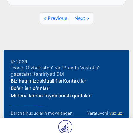
« Previous
Next »
© 2026
“Yangi Oʻzbekiston” va “Pravda Vostoka”
gazetalari tahririyati DM
Biz haqimizda
Mualliflar
Kontaktlar
Boʻsh ish oʻrinlari
Materiallardan foydalanish qoidalari
Barcha huquqlar himoyalangan.
Yaratuvchi
yuz.uz