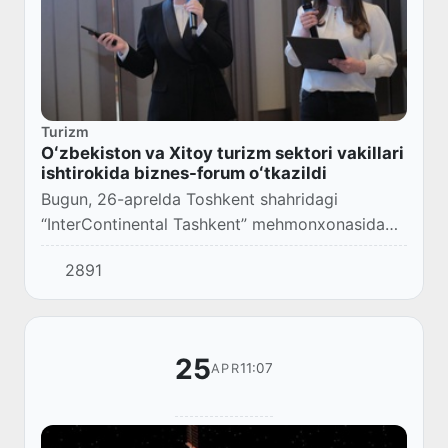
Turizm
Oʻzbekiston va Xitoy turizm sektori vakillari
ishtirokida biznes-forum oʻtkazildi
Bugun, 26-aprelda Toshkent shahridagi
“InterContinental Tashkent” mehmonxonasida
Xitoy Xalq Respublikasining turizm sektori
2891
vakillari ishtirokida biznes-forum boʻlib oʻtdi.
25
11:07
APR