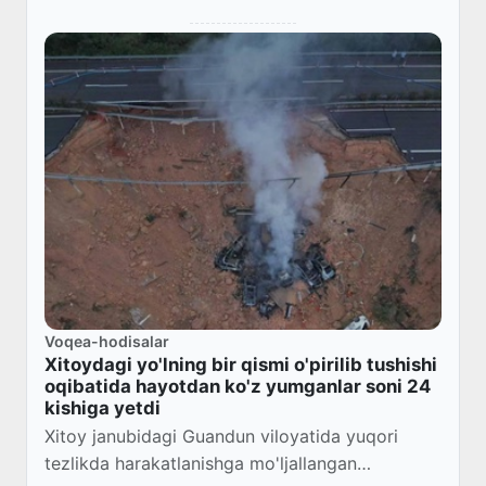
Voqea-hodisalar
Xitoydagi yo'lning bir qismi o'pirilib tushishi
oqibatida hayotdan ko'z yumganlar soni 24
kishiga yetdi
Xitoy janubidagi Guandun viloyatida yuqori
tezlikda harakatlanishga mo'ljallangan