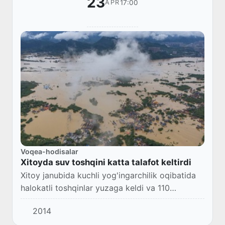
23
17:00
APR
Voqea-hodisalar
Xitoyda suv toshqini katta talafot keltirdi
Xitoy janubida kuchli yog'ingarchilik oqibatida
halokatli toshqinlar yuzaga keldi va 110
mingdan ortiq odam evakuatsiya qilindi.
2014