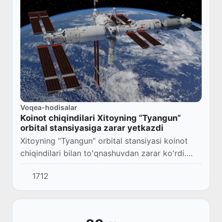
Voqea-hodisalar
Koinot chiqindilari Xitoyning “Tyangun”
orbital stansiyasiga zarar yetkazdi
Xitoyning “Tyangun” orbital stansiyasi koinot
chiqindilari bilan to'qnashuvdan zarar ko'rdi.
Zarba quyosh panellariga zarar yetkazgan va
1712
stansiyada elektr ta'minotida uzilishlar yu...