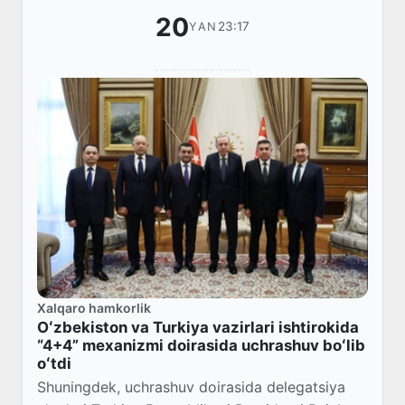
20
23:17
YAN
Xalqaro hamkorlik
Oʻzbekiston va Turkiya vazirlari ishtirokida
“4+4” mexanizmi doirasida uchrashuv boʻlib
oʻtdi
Shuningdek, uchrashuv doirasida delegatsiya