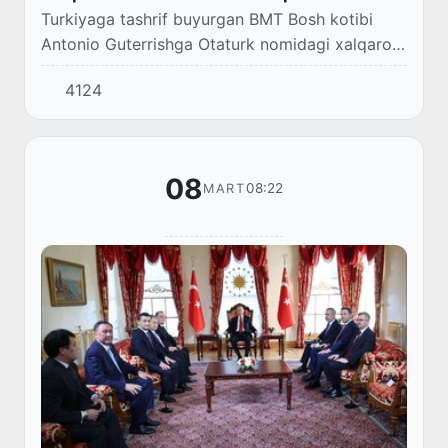
Turkiyaga tashrif buyurgan BMT Bosh kotibi
Antonio Guterrishga Otaturk nomidagi xalqaro
tinchlik mukofoti topshirildi.
4124
08
08:22
MART