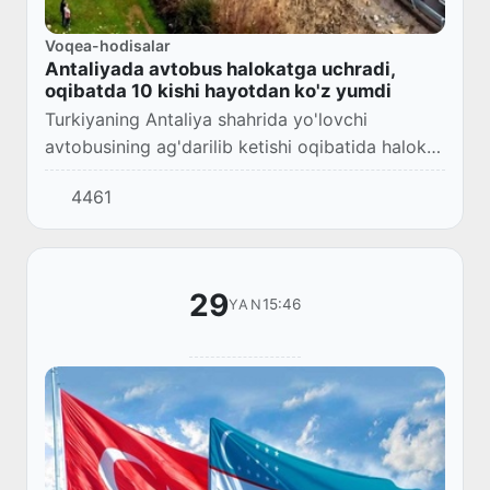
Voqea-hodisalar
Antaliyada avtobus halokatga uchradi,
oqibatda 10 kishi hayotdan ko'z yumdi
Turkiyaning Antaliya shahrida yo'lovchi
avtobusining ag'darilib ketishi oqibatida halok
bo'lganlar soni 10 nafarga yetdi.
4461
29
15:46
YAN