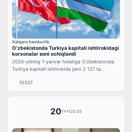
Xalqaro hamkorlik
Oʻzbekistonda Turkiya kapitali ishtirokidagi
korxonalar soni ochiqlandi
2026-yilning 1-yanvar holatiga Oʻzbekistonda
Turkiya kapitali ishtirokida jami 2 137 ta
korxonalar faoliyat yuritmoqda.
10337
20
23:35
YAN