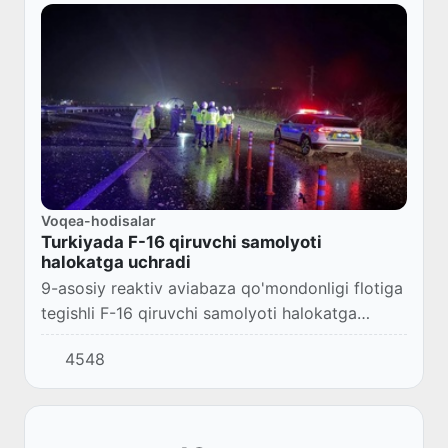
Voqea-hodisalar
Turkiyada F-16 qiruvchi samolyoti
halokatga uchradi
9-asosiy reaktiv aviabaza qo'mondonligi flotiga
tegishli F-16 qiruvchi samolyoti halokatga
uchradi, oqibatda uchuvchi halok bo'ldi.
4548