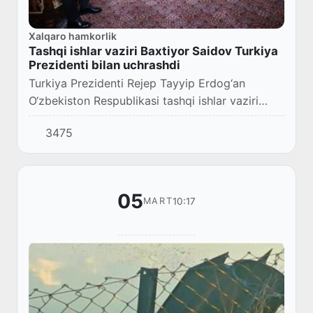
Xalqaro hamkorlik
Tashqi ishlar vaziri Baxtiyor Saidov Turkiya
Prezidenti bilan uchrashdi
Turkiya Prezidenti Rejep Tayyip Erdog‘an
O‘zbekiston Respublikasi tashqi ishlar vaziri
Baxtiyor Saidovni qabul qildi.
3475
05
10:17
MART