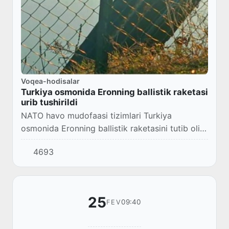
Voqea-hodisalar
Turkiya osmonida Eronning ballistik raketasi
urib tushirildi
NATO havo mudofaasi tizimlari Turkiya
osmonida Eronning ballistik raketasini tutib olib,
yo‘q qildi.
4693
25
09:40
FEV