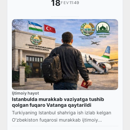
18
11:49
FEV
Ijtimoiy hayot
Istanbulda murakkab vaziyatga tushib
qolgan fuqaro Vatanga qaytarildi
Turkiyaning Istanbul shahriga ish izlab kelgan
Oʻzbekiston fuqarosi murakkab ijtimoiy
vaziyatga tushib qoladi.