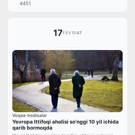
4451
17
11:47
FEV
Voqea-hodisalar
Yevropa Ittifoqi aholisi so'nggi 10 yil ichida
qarib bormoqda