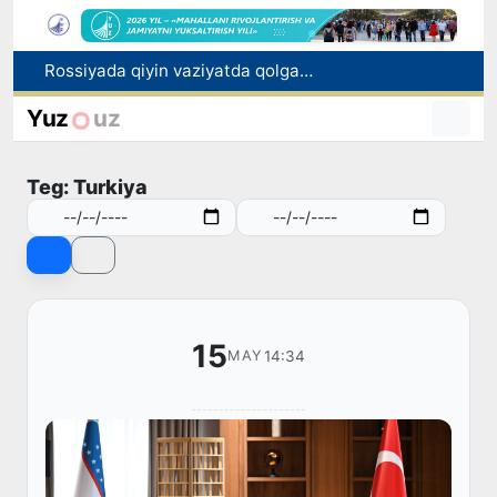
Rossiyada qiyin vaziyatda qolgan yuzlab o‘zbekistonliklar ortga qaytarildi
2030 yilgacha xavfli chiqindilarni qayta ishlash darajasi 20 foizga yetkaziladi
Yuz
uz
Oʻzbekiston ilk bor Xalqaro informatika olimpiadasi — IOI 2026ga mezbonlik qiladi
Toshkentda PPX inspektori 13 yoshli bolani qutqarib qoldi
Teg: Turkiya
Oʻzbekistonda Barqaror rivojlanish maqsadlari oyligiga start berildi
15
14:34
MAY