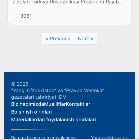
aʼzolari Turkiya Respublikasi Prezidenti Rajab
Tayyib Erdogʻan bilan ham uchrashuv oʻtkazdi.
3081
« Previous
Next »
© 2026
“Yangi Oʻzbekiston” va “Pravda Vostoka”
gazetalari tahririyati DM
Biz haqimizda
Mualliflar
Kontaktlar
Boʻsh ish oʻrinlari
Materiallardan foydalanish qoidalari
Barcha huquqlar himoyalangan.
Yaratuvchi
yuz.uz