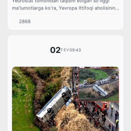
Yeurostat tomonidan taqdim etilgan so'nggi
ma'lumotlarga ko'ra, Yevropa Ittifoqi aholisining
yarmi 44,9 yoshdan oshgan, qolgan yarmi esa
2868
bu yoshdan kichik.
02
09:43
FEV