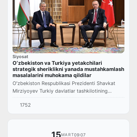
Siyosat
Oʻzbekiston va Turkiya yetakchilari
strategik sheriklikni yanada mustahkamlash
masalalarini muhokama qildilar
Oʻzbekiston Respublikasi Prezidenti Shavkat
Mirziyoyev Turkiy davlatlar tashkilotining
norasmiy sammiti doirasida Turkiya
1752
Respublikasi Prezidenti Rejep Tayyip Erdogʻan
bilan uchras...
15
09:07
MART