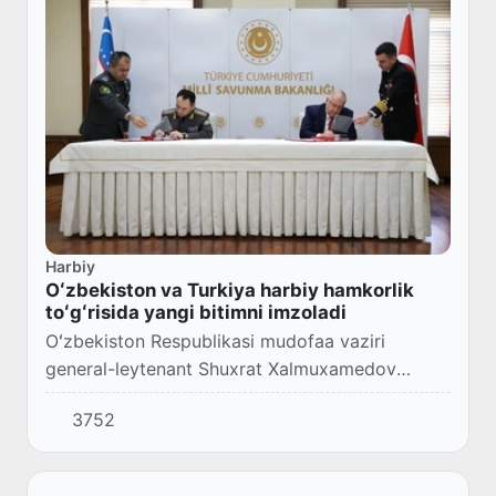
Harbiy
Oʻzbekiston va Turkiya harbiy hamkorlik
toʻgʻrisida yangi bitimni imzoladi
Oʻzbekiston Respublikasi mudofaa vaziri
general-leytenant Shuxrat Xalmuxamedov
hamkasbi, Turkiya milliy mudofaa vaziri Yashar
3752
Guler bilan 2026-yilga moʻljallangan harbiy
hamkorlik...