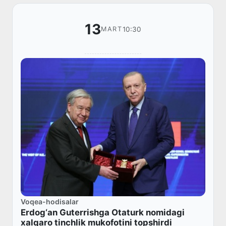
13
10:30
MART
Voqea-hodisalar
Erdog‘an Guterrishga Otaturk nomidagi
xalqaro tinchlik mukofotini topshirdi