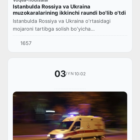
Istanbulda Rossiya va Ukraina
muzokaralarining ikkinchi raundi bo'lib o'tdi
Istanbulda Rossiya va Ukraina o'rtasidagi
mojaroni tartibga solish bo'yicha
muzokaralarning ikkinchi raundi yakunlandi.
1657
Tomonlar garovdagilarni keng ko'lamli
almashish bo'yicha kel...
03
10:02
IYN