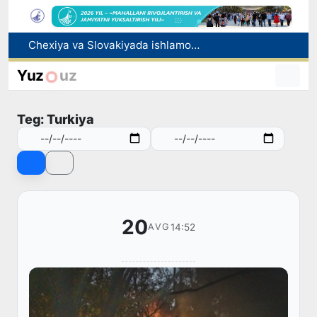
Bolaning familiyasiga otasining ismini berishga ruxsat beriladi
Behruz Karimov faoliyatini Shveytsariyaning «Lugano» klubida davom ettiradi
Yuz
uz
Ekstremistik tashkilotlar va materiallarning elektron reyestri yuritiladi
Oʻzbekistonda 2025 yilda korrupsiyaga oid jinoyatlar boʻyicha 7 517 nafar shaxs javobgarlikka tortilgan
Teg: Turkiya
Chexiya va Slovakiyada ishlamoqchi bo‘lgan tibbiyot mutaxassislari ro‘yxatga olinadi
20
14:52
AVG