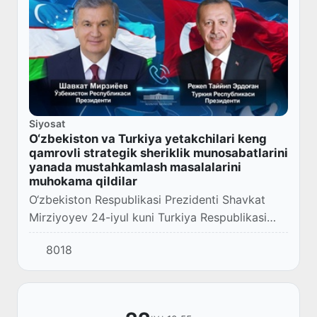
Siyosat
O‘zbekiston va Turkiya yetakchilari keng
qamrovli strategik sheriklik munosabatlarini
yanada mustahkamlash masalalarini
muhokama qildilar
O‘zbekiston Respublikasi Prezidenti Shavkat
Mirziyoyev 24-iyul kuni Turkiya Respublikasi
Prezidenti Rejep Tayyip Erdog‘an bilan telefon
8018
orqali muloqot qildi.