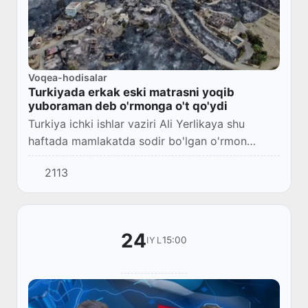
Voqea-hodisalar
Turkiyada erkak eski matrasni yoqib
yuboraman deb o'rmonga o't qo'ydi
Turkiya ichki ishlar vaziri Ali Yerlikaya shu
haftada mamlakatda sodir bo'lgan o'rmon
yong'inlari bilan bog'liq 7 nafar gumonlanuvchi
2113
hibsga olingani, ulardan biri eski matrasni yo...
24
15:00
IYL