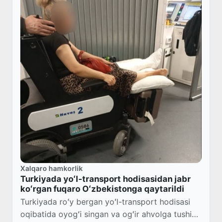
Xalqaro hamkorlik
Turkiyada yoʻl-transport hodisasidan jabr
koʻrgan fuqaro Oʻzbekistonga qaytarildi
Turkiyada roʻy bergan yoʻl-transport hodisasi
oqibatida oyogʻi singan va ogʻir ahvolga tushib