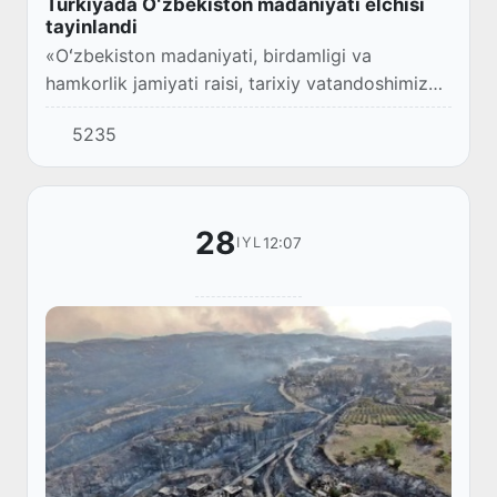
Turkiyada Oʻzbekiston madaniyati elchisi
tayinlandi
«Oʻzbekiston madaniyati, birdamligi va
hamkorlik jamiyati raisi, tarixiy vatandoshimiz
Chokay Kochar Turkiyadagi Oʻzbekiston
5235
madaniyati elchisi etib tayinlandi, deb xabar
qilmoqda...
28
12:07
IYL