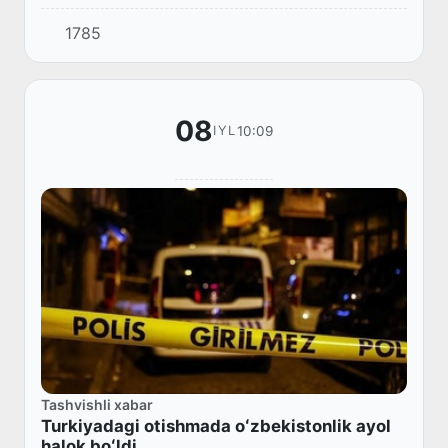
raundi bo'lib o'tadi.
1785
08
10:09
IYL
Tashvishli xabar
Turkiyadagi otishmada oʻzbekistonlik ayol
halok boʻldi