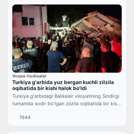
Voqea-hodisalar
Turkiya g'arbida yuz bergan kuchli zilzila
oqibatida bir kishi halok bo'ldi
Turkiya g'arbidagi Balikesir viloyatining Sindirgi
tumanida sodir bo'lgan zilzila oqibatida bir kishi
halok bo'ldi.
1944