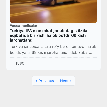
Voqea-hodisalar
Turkiya IIV: mamlakat janubidagi zilzila
oqibatida bir kishi halok bo'ldi, 69 kishi
jarohatlandi
Turkiya janubida zilzila ro'y berdi, bir ayol halok
bo'ldi, yana 69 kishi jarohatlandi, deb xabar
berdi mamlakat ichki ishlar vaziri Ali Yerlikaya X
1560
ijtimoiy tarmog'ida.
« Previous
Next »