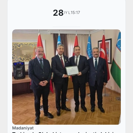
28
15:17
IYL
Madaniyat