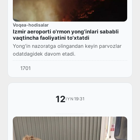
Voqea-hodisalar
Izmir aeroporti o'rmon yong'inlari sababli
vaqtincha faoliyatini to'xtatdi
Yong'in nazoratga olingandan keyin parvozlar
odatdagidek davom etadi.
1701
12
19:31
IYN