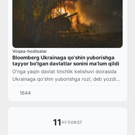
Voqea-hodisalar
Bloomberg Ukrainaga qo'shin yuborishga
tayyor bo'lgan davlatlar sonini ma'lum qildi
O'nga yaqin davlat tinchlik kelishuvi doirasida
Ukrainaga qo'shin yuborishga rozi, deb yozdi
Bloomberg.
1644
11
09:57
AVG