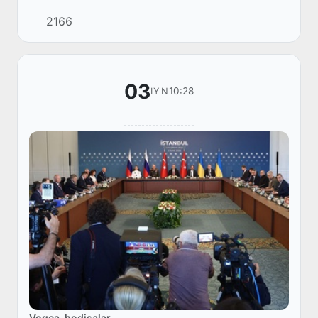
qolgan Oʻzbekiston fuqarosi Bosh konsulxona
2166
tomonidan vatanga qaytarildi.
03
10:28
IYN
Voqea-hodisalar