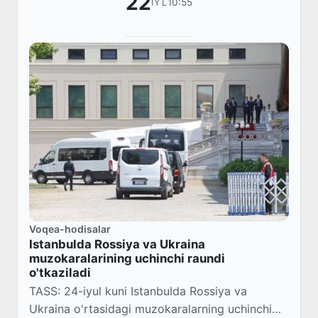
22
10:55
IYL
Voqea-hodisalar
Istanbulda Rossiya va Ukraina
muzokaralarining uchinchi raundi
o'tkaziladi
TASS: 24-iyul kuni Istanbulda Rossiya va
Ukraina o'rtasidagi muzokaralarning uchinchi