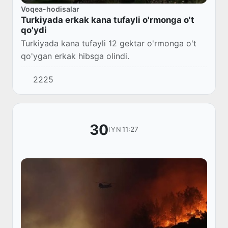
Voqea-hodisalar
Turkiyada erkak kana tufayli o'rmonga o't
qo'ydi
Turkiyada kana tufayli 12 gektar o'rmonga o't
qo'ygan erkak hibsga olindi.
2225
30
11:27
IYN