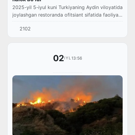
2025-yil 5-iyul kuni Turkiyaning Aydin viloyatida
joylashgan restoranda ofitsiant sifatida faoliyat
yuritib kelgan, 35 yoshli ayol vatandoshimiz
2102
otishma oqibatida bosh qismidan ogʻ...
02
13:56
IYL