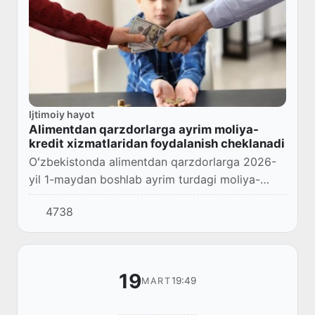
Ijtimoiy hayot
Alimentdan qarzdorlarga ayrim moliya-
kredit xizmatlaridan foydalanish cheklanadi
Oʻzbekistonda alimentdan qarzdorlarga 2026-
yil 1-maydan boshlab ayrim turdagi moliya-
kredit xizmatlaridan foydalanish cheklanadi.
4738
19
19:49
MART