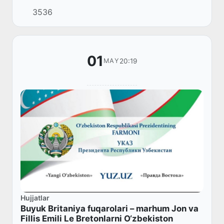
3536
01
20:19
MAY
Hujjatlar
Buyuk Britaniya fuqarolari – marhum Jon va
Fillis Emili Le Bretonlarni O‘zbekiston