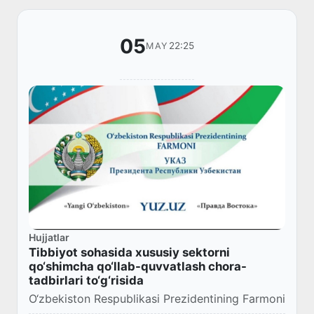
05
22:25
MAY
Hujjatlar
Tibbiyot sohasida xususiy sektorni
qo‘shimcha qo‘llab-quvvatlash chora-
tadbirlari to‘g‘risida
O‘zbekiston Respublikasi Prezidentining Farmoni