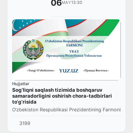
06
13:30
MAY
Hujjatlar
Sog‘liqni saqlash tizimida boshqaruv
samaradorligini oshirish chora-tadbirlari
to‘g‘risida
O‘zbekiston Respublikasi Prezidentining Farmoni
3199