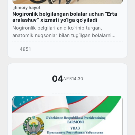
Ijtimoiy hayot
Nogironlik belgilangan bolalar uchun “Erta
aralashuv” xizmati yo‘lga qo‘yiladi
Nogironlik belgilari aniq ko‘rinib turgan,
anatomik nuqsonlar bilan tug‘ilgan bolalarni
qo‘shimcha tibbiy tekshiruv va jarrohlik
4851
amaliyotini o‘tkazish bilan bog‘liq xarajatlar
Davl...
04
14:30
APR