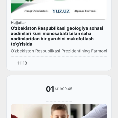
Hujjatlar
O‘zbekiston Respublikasi geologiya sohasi
xodimlari kuni munosabati bilan soha
xodimlaridan bir guruhini mukofotlash
to‘g‘risida
O‘zbekiston Respublikasi Prezidentining Farmoni
11118
01
09:45
APR