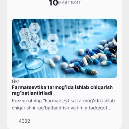
10
10:41
MART
Fikr
Farmatsevtika tarmogʻida ishlab chiqarish
ragʻbatlantiriladi
Prezidentning “Farmatsevtika tarmogʻida ishlab
chiqarishni ragʻbatlantirish va ilmiy tadqiqot
jarayonlarini takomillashtirish boʻyicha
4382
qoʻshimcha chora-tadbirlar toʻgʻrisida”gi far...