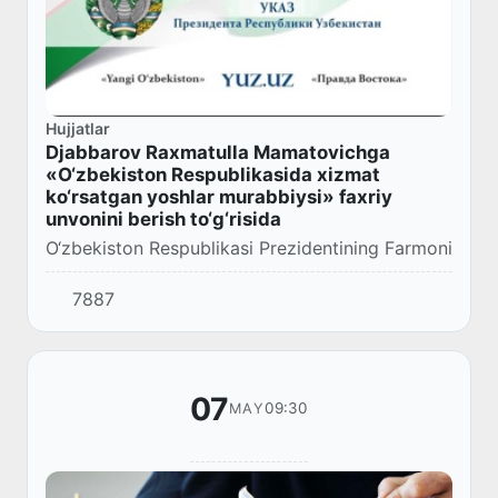
Hujjatlar
Djabbarov Raxmatulla Mamatovichga
«O‘zbekiston Respublikasida xizmat
ko‘rsatgan yoshlar murabbiysi» faxriy
unvonini berish to‘g‘risida
O‘zbekiston Respublikasi Prezidentining Farmoni
7887
07
09:30
MAY