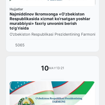
Hujjatlar
Najmiddinov Ikromxonga «O‘zbekiston
Respublikasida xizmat ko‘rsatgan yoshlar
murabbiysi» faxriy unvonini berish
to‘g‘risida
O‘zbekiston Respublikasi Prezidentining Farmoni
5065
10
13:21
MAY