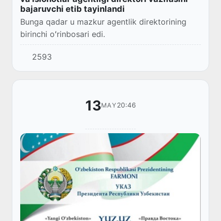
bajaruvchi etib tayinlandi
Bunga qadar u mazkur agentlik direktorining
birinchi oʻrinbosari edi.
2593
13
20:46
MAY