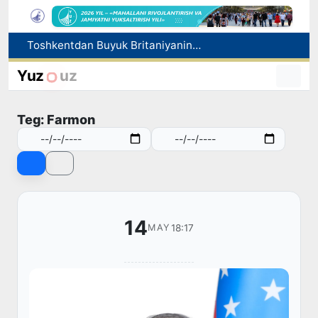
Ekologik ekspertiza endi ekologik xavflarni oldindan boshqarish tizimiga aylanadi
Dam olish kunlari Oʻzbekistonda havo 42 darajagacha isiydi
Yuz
uz
Oltoy Respublikasidan O‘zbekistonga 30 ming boshga yaqin qoramol yetkazib berildi
Xorijiy davlatlarga ishga yuborish bilan bog‘liq firibgarlik holatlari fosh etildi
Teg: Farmon
Toshkentdan Buyuk Britaniyaning Manchester shahriga to‘g‘ridan to‘g‘ri aviaqatnovlarni yo‘lga qo‘yish masalasi ko‘rib chiqilmoqda
14
18:17
MAY