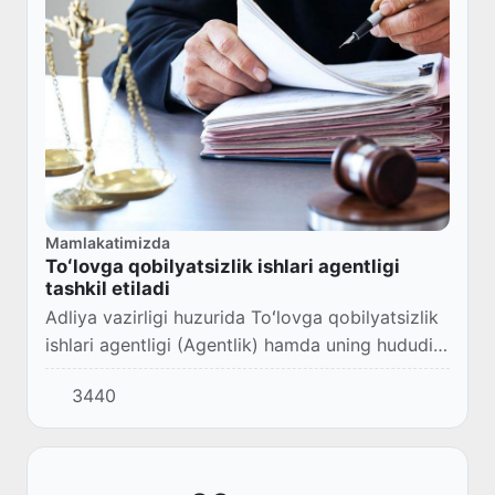
Mamlakatimizda
Toʻlovga qobilyatsizlik ishlari agentligi
tashkil etiladi
Adliya vazirligi huzurida Toʻlovga qobilyatsizlik
ishlari agentligi (Agentlik) hamda uning hududiy
boʻlimlari tashkil etiladi.
3440