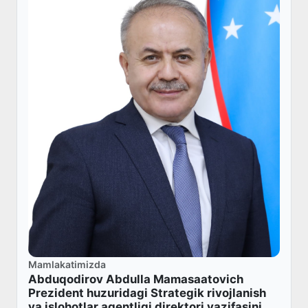
Mamlakatimizda
Abduqodirov Abdulla Mamasaatovich
Prezident huzuridagi Strategik rivojlanish
va islohotlar agentligi direktori vazifasini