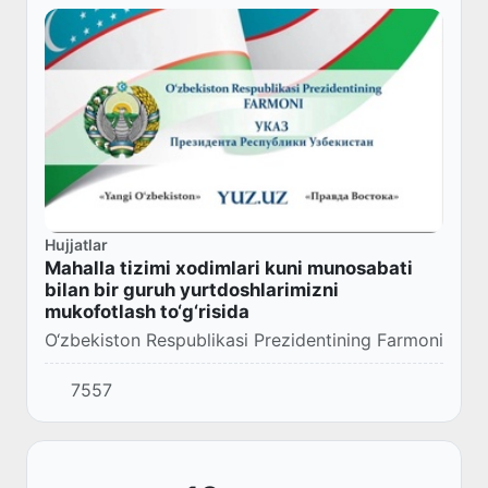
Hujjatlar
Mahalla tizimi xodimlari kuni munosabati
bilan bir guruh yurtdoshlarimizni
mukofotlash to‘g‘risida
O‘zbekiston Respublikasi Prezidentining Farmoni
7557