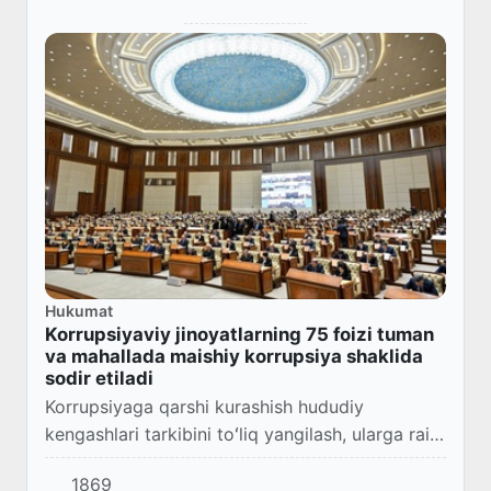
Hukumat
Korrupsiyaviy jinoyatlarning 75 foizi tuman
va mahallada maishiy korrupsiya shaklida
sodir etiladi
Korrupsiyaga qarshi kurashish hududiy
kengashlari tarkibini toʻliq yangilash, ularga rais
etib viloyat xalq deputatlari kengashi raislarini
1869
tayinlash taklif etildi.