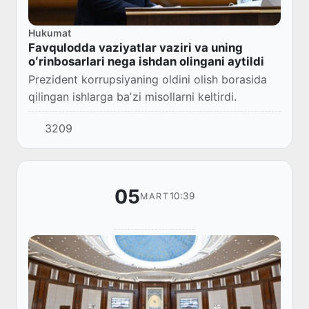
Hukumat
Favqulodda vaziyatlar vaziri va uning
oʻrinbosarlari nega ishdan olingani aytildi
Prezident korrupsiyaning oldini olish borasida
qilingan ishlarga baʼzi misollarni keltirdi.
3209
05
10:39
MART