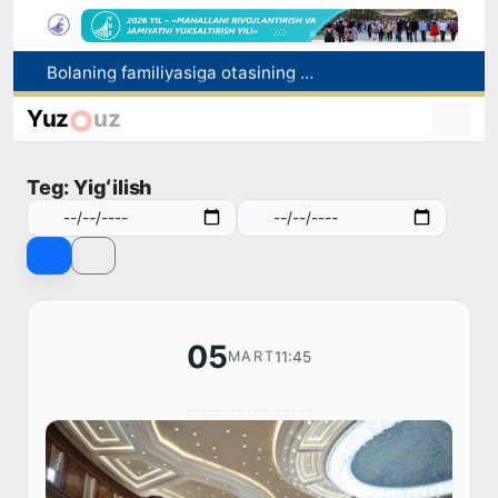
Bolaning familiyasiga otasining ismini berishga ruxsat beriladi
Behruz Karimov faoliyatini Shveytsariyaning «Lugano» klubida davom ettiradi
Yuz
uz
Ekstremistik tashkilotlar va materiallarning elektron reyestri yuritiladi
Oʻzbekistonda 2025 yilda korrupsiyaga oid jinoyatlar boʻyicha 7 517 nafar shaxs javobgarlikka tortilgan
Teg: Yigʻilish
Chexiya va Slovakiyada ishlamoqchi bo‘lgan tibbiyot mutaxassislari ro‘yxatga olinadi
05
11:45
MART