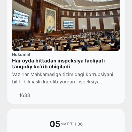
Hukumat
Har oyda bittadan inspeksiya faoliyati
tanqidiy koʻrib chiqiladi
Vazirlar Mahkamasiga tizimidagi korrupsiyani
bilib-bilmaslikka olib yurgan inspeksiya
rahbarlari ishiga baho berib, ikki haftada
1633
korrupsiyaviy omillarni bartaraf etish boʻyicha
har...
05
11:36
MART