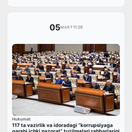
05
11:29
MART
Hukumat
117 ta vazirlik va idoradagi “korrupsiyaga
qarshi ichki nazorat” tuzilmalari rahbarlarini