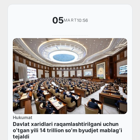
05
10:56
MART
Hukumat
Davlat xaridlari raqamlashtirilgani uchun
oʻtgan yili 14 trillion soʻm byudjet mablagʻi
tejaldi