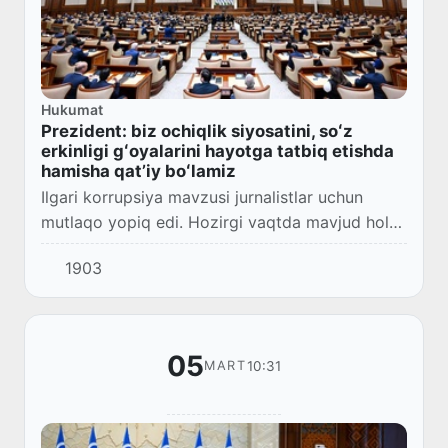
Hukumat
Prezident: biz ochiqlik siyosatini, soʻz
erkinligi gʻoyalarini hayotga tatbiq etishda
hamisha qatʼiy boʻlamiz
Ilgari korrupsiya mavzusi jurnalistlar uchun
mutlaqo yopiq edi. Hozirgi vaqtda mavjud holat
ochiqlik va shaffoflik tomonga butunlay
1903
oʻzgardi.
05
10:31
MART