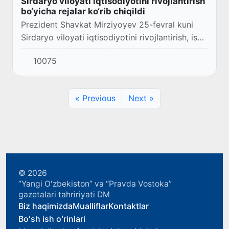
Sirdaryo viloyati iqtisodiyotini rivojlantirish
bo‘yicha rejalar ko‘rib chiqildi
Prezident Shavkat Mirziyoyev 25-fevral kuni
Sirdaryo viloyati iqtisodiyotini rivojlantirish, ish
o‘rinlari va investitsiyalarni ko‘paytirish bo‘yicha
10075
2025 yilgi rejalar muhokamasi...
« Previous
Next »
© 2026
“Yangi Oʻzbekiston” va “Pravda Vostoka”
gazetalari tahririyati DM
Biz haqimizda
Mualliflar
Kontaktlar
Boʻsh ish oʻrinlari