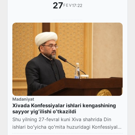
27
17:22
FEV
Madaniyat
Xivada Konfessiyalar ishlari kengashining
sayyor yigʻilishi oʻtkazildi
Shu yilning 27-fevral kuni Xiva shahrida Din
ishlari boʻyicha qoʻmita huzuridagi Konfessiyalar
ishlari kengashining sayyor yigʻilishi boʻlib oʻtdi.