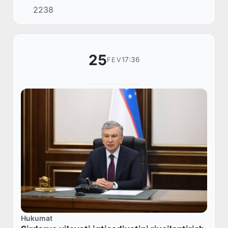
2238
25
17:36
FEV
Hukumat