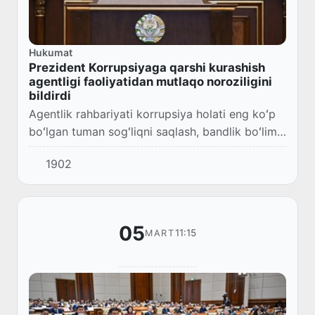
Hukumat
Prezident Korrupsiyaga qarshi kurashish
agentligi faoliyatidan mutlaqo noroziligini
bildirdi
Agentlik rahbariyati korrupsiya holati eng koʻp
boʻlgan tuman sogʻliqni saqlash, bandlik boʻlimi
yoki bank filialiga borib, holatni oʻrganmagani,
1902
yangi zamonaviy tizim boʻyicha tak...
05
11:15
MART