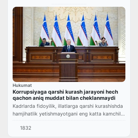
Hukumat
Korrupsiyaga qarshi kurash jarayoni hech
qachon aniq muddat bilan cheklanmaydi
Kadrlarda fidoyilik, illatlarga qarshi kurashishda
hamjihatlik yetishmayotgani eng katta kamchilik
sifatida koʻrsatib oʻtildi.
1832