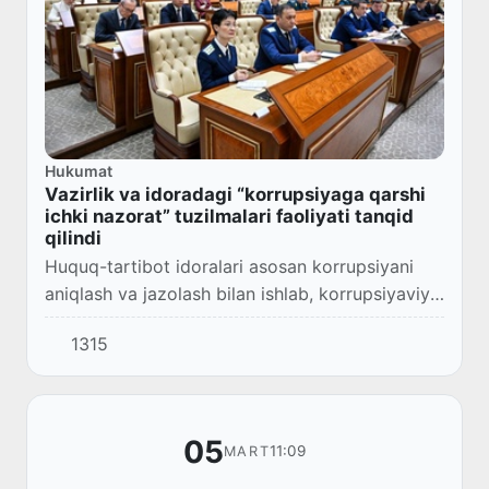
Hukumat
Vazirlik va idoradagi “korrupsiyaga qarshi
ichki nazorat” tuzilmalari faoliyati tanqid
qilindi
Huquq-tartibot idoralari asosan korrupsiyani
aniqlash va jazolash bilan ishlab, korrupsiyaviy
omillarni tag-tomiri bilan yoʻqotadigan
1315
preventiv choralarni eʼtiborsiz qoldirayotgani...
05
11:09
MART