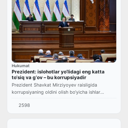
Hukumat
Prezident: islohotlar yo‘lidagi eng katta
to‘siq va g‘ov – bu korrupsiyadir
Prezident Shavkat Mirziyoyev raisligida
korrupsiyaning oldini olish bo‘yicha ishlar
natijadorligi va kelgusidagi ustuvor vazifalarga
2598
bag‘ishlangan kengaytirilgan yig‘ilish boshland...