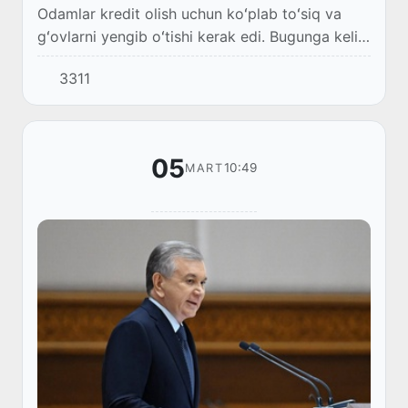
Odamlar kredit olish uchun koʻplab toʻsiq va
gʻovlarni yengib oʻtishi kerak edi. Bugunga kelib
barcha banklar 100 million soʻmgacha maishiy
3311
kreditlarni inson omilisiz 5 daqiqa ichi...
05
10:49
MART