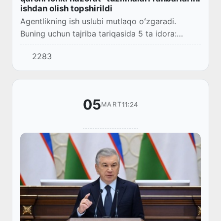
ishdan olish topshirildi
Agentlikning ish uslubi mutlaqo oʻzgaradi.
Buning uchun tajriba tariqasida 5 ta idora:
Sogʻliqni saqlash, Qurilish, Suv xoʻjaligi
2283
vazirliklari, “Oʻzbekneftgaz” va
“Oʻzsuvtaʼminot”n...
05
11:24
MART