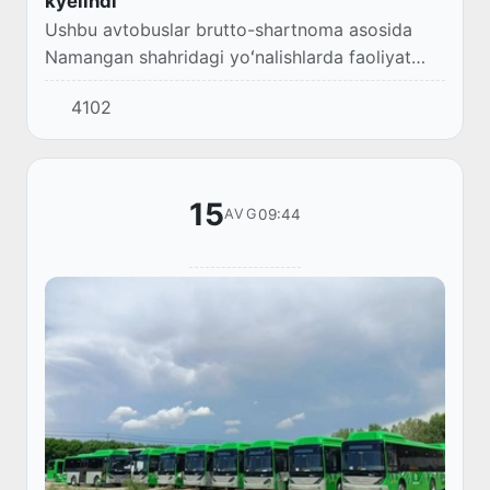
kyelindi
Ushbu avtobuslar brutto-shartnoma asosida
Namangan shahridagi yoʻnalishlarda faoliyat
yuritadi.
4102
15
09:44
AVG