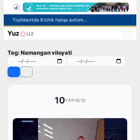
Toshkentda Kichik halqa avtomobil yoʻlining bir qismida harakat vaqtincha cheklanadi
Chorvachilik sohasida subsidiyalar ajratiladi
Yuz
uz
Tabiatning kutilmagan hodisasi: Yangi Zelandiyaga qalin qor yog‘di
Olimlar Quyosh yuzasining eng aniq tasvirlarini e’lon qilishdi
Teg: Namangan viloyati
Toshkentda PPX inspektori 13 yoshli bolani qutqarib qoldi
10
10:12
YAN