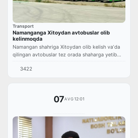
Transport
Namanganga Xitoydan avtobuslar olib
kelinmoqda
Namangan shahriga Xitoydan olib kelish vaʼda
qilingan avtobuslar tez orada shaharga yetib
kelib, yoʻnalishlarga qoʻyiladi.
3422
07
12:01
AVG