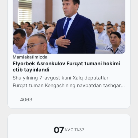
Mamlakatimizda
Elyorbek Asronkulov Furqat tumani hokimi
etib tayinlandi
Shu yilning 7-avgust kuni Xalq deputatlari
Furqat tuman Kengashining navbatdan tashqari
sessiyasi boʻlib oʻtdi.
4063
07
11:37
AVG