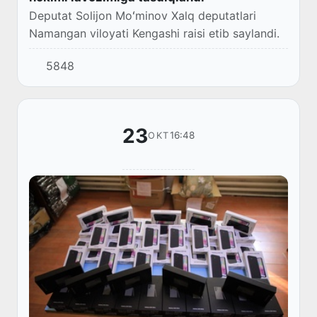
Deputat Solijon Moʻminov Xalq deputatlari
Namangan viloyati Kengashi raisi etib saylandi.
5848
23
16:48
OKT