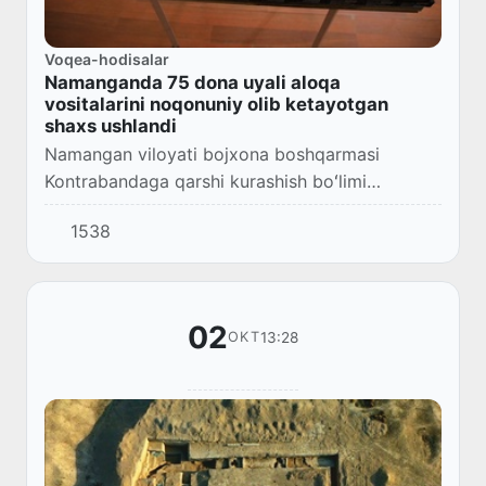
Voqea-hodisalar
Namanganda 75 dona uyali aloqa
vositalarini noqonuniy olib ketayotgan
shaxs ushlandi
Namangan viloyati bojxona boshqarmasi
Kontrabandaga qarshi kurashish boʻlimi
xodimlari tomonidan Pop tumanida tezkor
1538
tadbir oʻtkazildi.
02
13:28
OKT