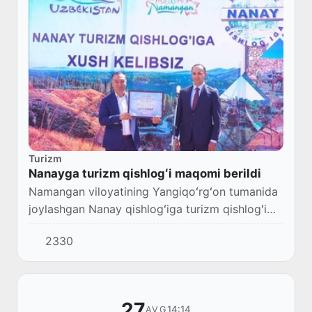
Turizm
Nanayga turizm qishlogʻi maqomi berildi
Namangan viloyatining Yangiqoʻrgʻon tumanida
joylashgan Nanay qishlogʻiga turizm qishlogʻi
maqomi berildi.
2330
27
14:14
AVG