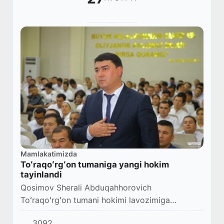
Mamlakatimizda
Toʻraqoʻrgʻon tumaniga yangi hokim
tayinlandi
Qosimov Sherali Abduqahhorovich
Toʻraqoʻrgʻon tumani hokimi lavozimiga
tayinlandi.
3092