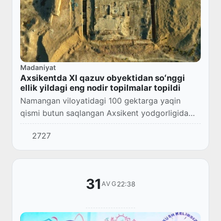
Madaniyat
Axsikentda XI qazuv obyektidan soʻnggi
ellik yildagi eng nodir topilmalar topildi
Namangan viloyatidagi 100 gektarga yaqin
qismi butun saqlangan Axsikent yodgorligida
qadimiy bir qancha topilmalar topildi. Bu haqda
2727
viloyat hokimligi matbuot xizmati xabar qildi.
31
22:38
AVG