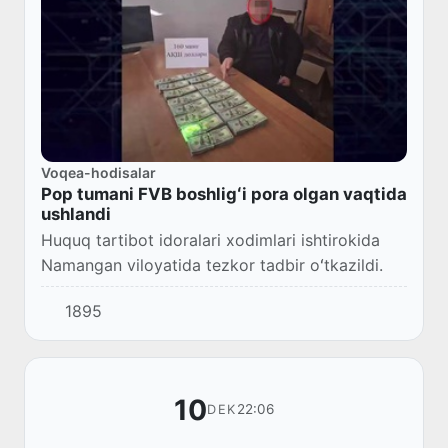
Voqea-hodisalar
Pop tumani FVB boshligʻi pora olgan vaqtida
ushlandi
Huquq tartibot idoralari xodimlari ishtirokida
Namangan viloyatida tezkor tadbir oʻtkazildi.
1895
10
22:06
DEK