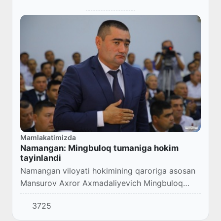
Mamlakatimizda
Namangan: Mingbuloq tumaniga hokim
tayinlandi
Namangan viloyati hokimining qaroriga asosan
Mansurov Axror Axmadaliyevich Mingbuloq
tumani hokimi lavozimiga tayinlandi.
3725