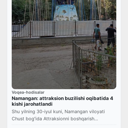
Voqea-hodisalar
Namangan: attraksion buzilishi oqibatida 4
kishi jarohatlandi
Shu yilning 30-iyul kuni, Namangan viloyati
Chust bogʻida Attraksionni boshqarish
davomida texnik nosozlik yuz berdi.