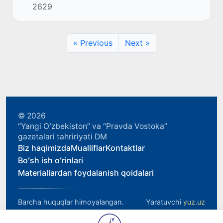
2629
« Previous
Next »
© 2026
“Yangi Oʻzbekiston” va “Pravda Vostoka”
gazetalari tahririyati DM
Biz haqimizda
Mualliflar
Kontaktlar
Boʻsh ish oʻrinlari
Materiallardan foydalanish qoidalari
Barcha huquqlar himoyalangan.
Yaratuvchi
yuz.uz