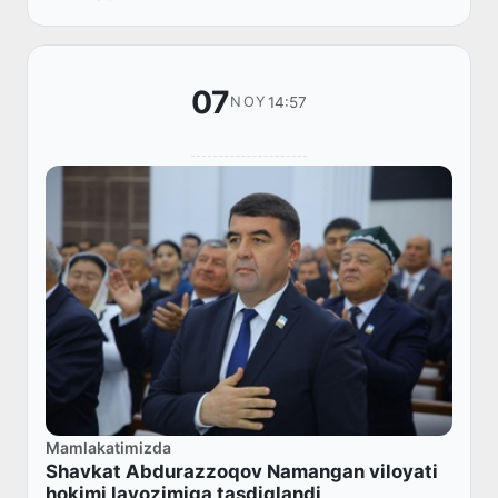
07
14:57
NOY
Mamlakatimizda
Shavkat Abdurazzoqov Namangan viloyati
hokimi lavozimiga tasdiqlandi