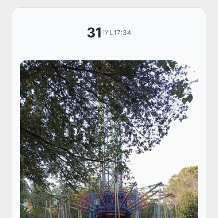
31
17:34
IYL