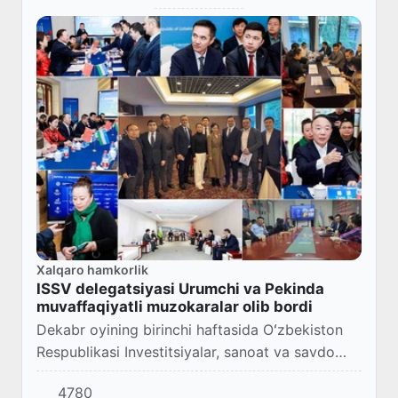
Xalqaro hamkorlik
ISSV delegatsiyasi Urumchi va Pekinda
muvaffaqiyatli muzokaralar olib bordi
Dekabr oyining birinchi haftasida Oʻzbekiston
Respublikasi Investitsiyalar, sanoat va savdo
vazirligi, Namangan viloyati tuman va viloyat
4780
hokimliklari vakillaridan iborat delegatsi...