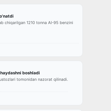
o'natdi
 chiqarilgan 1210 tonna AI-95 benzini
 haydashni boshladi
 ustozlari tomonidan nazorat qilinadi.