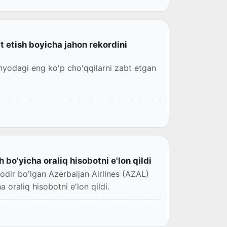
bt etish boyicha jahon rekordini
unyodagi eng ko'p cho'qqilarni zabt etgan
bo'yicha oraliq hisobotni e'lon qildi
odir bo'lgan Azerbaijan Airlines (AZAL)
 oraliq hisobotni e'lon qildi.