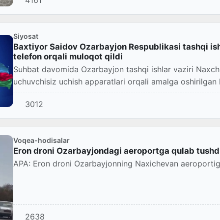
4161
Siyosat
Baxtiyor Saidov Ozarbayjon Respublikasi tashqi is
telefon orqali muloqot qildi
Suhbat davomida Ozarbayjon tashqi ishlar vaziri Naxc
uchuvchisiz uchish apparatlari orqali amalga oshirilgan 
3012
Voqea-hodisalar
Eron droni Ozarbayjondagi aeroportga qulab tushdi
APA: Eron droni Ozarbayjonning Naxichevan aeroportig
2638