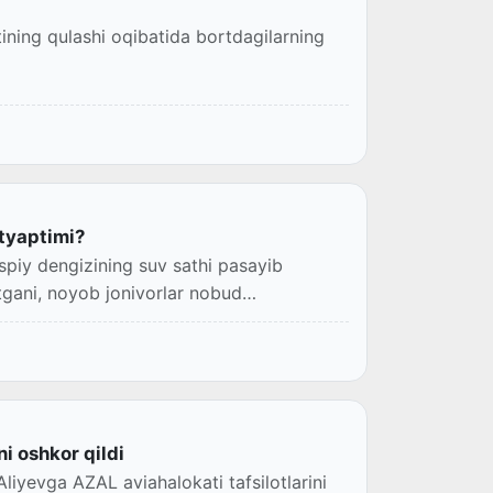
ning qulashi oqibatida bortdagilarning
utyaptimi?
spiy dengizining suv sathi pasayib
gani, noyob jonivorlar nobud
i oshkor qildi
liyevga AZAL aviahalokati tafsilotlarini