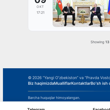
OKT
17:21
Showing
13
© 2026
“Yangi Oʻzbekiston” va “Pravda Vosto
Biz haqimizda
Mualliflar
Kontaktlar
Boʻsh ish o
Barcha huquqlar himoyalangan.
Telegram
Faceboo