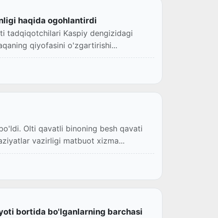
nligi haqida ogohlantirdi
ti tadqiqotchilari Kaspiy dengizidagi
aning qiyofasini o'zgartirishi...
'ldi. Olti qavatli binoning besh qavati
iyatlar vazirligi matbuot xizma...
oti bortida bo'lganlarning barchasi