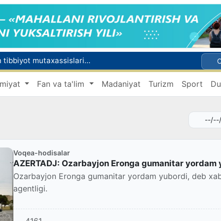
Chexiya va Slovakiyada ishlamoqchi bo‘lgan tibbiyot mutaxassislari ro‘yxatga olinadi
shga ruxsat beriladi
miyat
Fan va ta'lim
Madaniyat
Turizm
Sport
Du
Behruz Karimov faoliyatini Shveytsariyaning «Lugano» klubida davom ettiradi
Ekstremistik tashkilotlar va materiallarning elektron reyestri yuritiladi
Oʻzbekistonda 2025 yilda korrupsiyaga oid jinoyatlar boʻyicha 7 517 nafar shaxs javobgarlikka tortilgan
Voqea-hodisalar
AZЕRTADJ: Ozarbayjon Eronga gumanitar yordam 
Ozarbayjon Eronga gumanitar yordam yubordi, deb xa
agentligi.