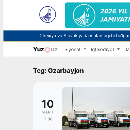
Bolaning familiyasiga otasining ismini beri
Yuz
uz
Siyosat
Iqtisodiyot
Ja
Teg: Ozarbayjon
10
MART
11:08