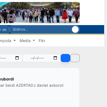
O`zb
nyoda
Media
Fikr
yubordi
bar berdi AZЕRTADJ davlat axborot