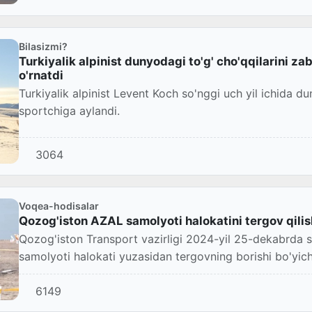
Bilasizmi?
Turkiyalik alpinist dunyodagi to'g' cho'qqilarini za
o'rnatdi
Turkiyalik alpinist Levent Koch so'nggi uch yil ichida d
sportchiga aylandi.
3064
Voqea-hodisalar
Qozog'iston AZAL samolyoti halokatini tergov qilish 
Qozog'iston Transport vazirligi 2024-yil 25-dekabrda s
samolyoti halokati yuzasidan tergovning borishi bo'yicha
6149