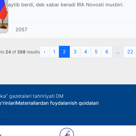
aytib berdi, deb xabar beradi RIA Novosti muxbiri.
2057
‹
1
2
3
4
5
6
...
22
to
24
of
268
results
ka” gazetalari tahririyati DM
ʻrinlari
Materiallardan foydalanish qoidalari
k