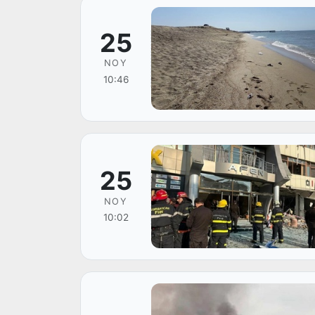
25
NOY
10:46
25
NOY
10:02