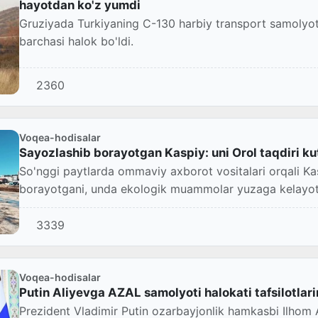
hayotdan ko'z yumdi
Gruziyada Turkiyaning C-130 harbiy transport samolyoti
barchasi halok bo'ldi.
2360
Voqea-hodisalar
Sayozlashib borayotgan Kaspiy: uni Orol taqdiri k
So'nggi paytlarda ommaviy axborot vositalari orqali Ka
borayotgani, unda ekologik muammolar yuzaga kelayot
bo'layotgan...
3339
Voqea-hodisalar
Putin Aliyevga AZAL samolyoti halokati tafsilotlarin
Prezident Vladimir Putin ozarbayjonlik hamkasbi Ilhom A