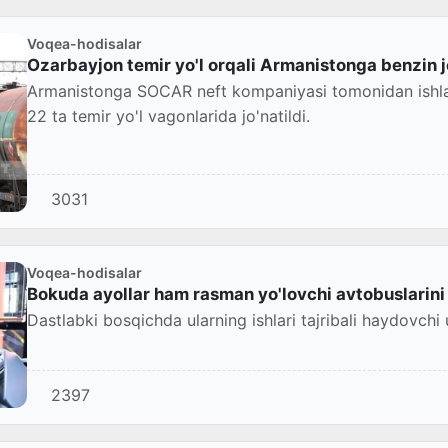
Voqea-hodisalar
Ozarbayjon temir yo'l orqali Armanistonga benzin j
Armanistonga SOCAR neft kompaniyasi tomonidan ishlab
22 ta temir yo'l vagonlarida jo'natildi.
3031
Voqea-hodisalar
Bokuda ayollar ham rasman yo'lovchi avtobuslarini
Dastlabki bosqichda ularning ishlari tajribali haydovchi
2397