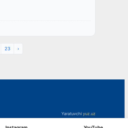
23
›
Yaratuvchi
yuz.uz
Instagram
YouTube