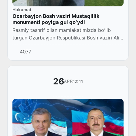
Hukumat
Ozarbayjon Bosh vaziri Mustaqillik
monumenti poyiga gul qoʻydi
Rasmiy tashrif bilan mamlakatimizda boʻlib
turgan Ozarbayjon Respublikasi Bosh vaziri Ali
Asadov bugun, 11-iyun kuni “Yangi Oʻzbekiston”
4077
bogʻiga bordi. Yuqori martabali mehmonga Oʻ...
26
12:41
APR