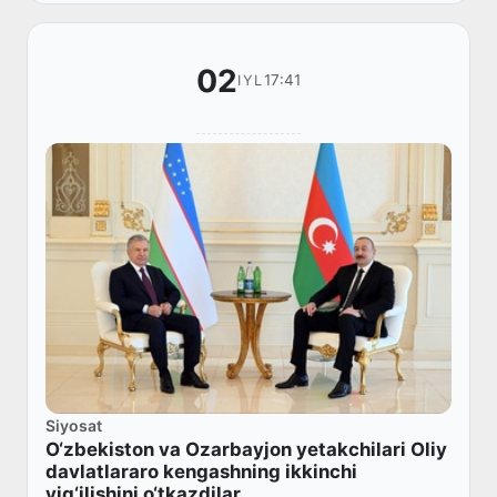
kengas...
02
17:41
IYL
Siyosat
O‘zbekiston va Ozarbayjon yetakchilari Oliy
davlatlararo kengashning ikkinchi
yig‘ilishini o‘tkazdilar