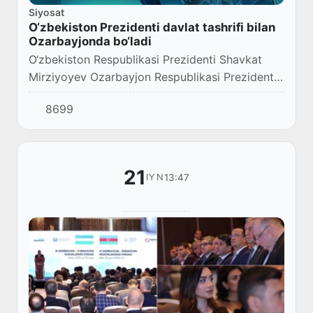
Siyosat
O‘zbekiston Prezidenti davlat tashrifi bilan
Ozarbayjonda bo‘ladi
O‘zbekiston Respublikasi Prezidenti Shavkat
Mirziyoyev Ozarbayjon Respublikasi Prezidenti
Ilhom Aliyevning taklifiga binoan 2-4-iyul kunlari
8699
davlat tashrifi bilan ushbu mamlakatda...
21
13:47
IYN