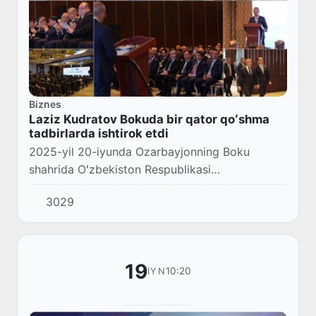
Biznes
Laziz Kudratov Bokuda bir qator qoʻshma
tadbirlarda ishtirok etdi
2025-yil 20-iyunda Ozarbayjonning Boku
shahrida Oʻzbekiston Respublikasi
investitsiyalar, sanoat va savdo vaziri Laziz
3029
Kudratov Oʻzbekiston va Ozarbayjon oʻrtasidagi
savdo-iqtisodi...
19
10:20
IYN