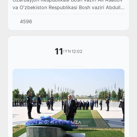
va Oʻzbekiston Respublikasi Bosh vaziri Abdulla
Aripov birgalikda Toshkent shahridagi
4596
Texnoparkka tashrif buyurdilar.
11
12:02
IYN