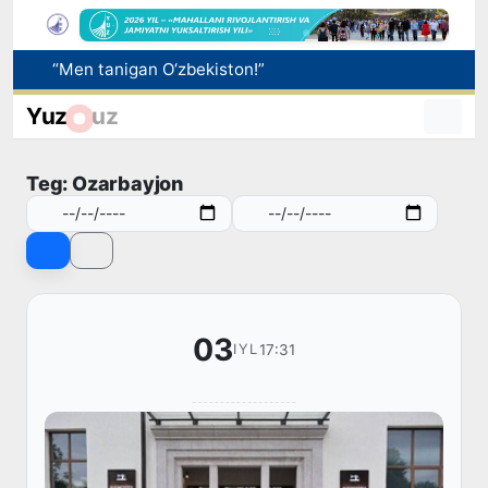
Adolat, xolislik, rostlik va halollik muhitini yaratishga qaratilgan yangi qonun tafsiloti
O'zbekistonda zilzila sodir bo'ldi
Yuz
uz
Sifatini tasdiqlovchi hujjatlari bo‘lmagan dori vositalarining muomalaga kiritilishining oldi olindi
Bozor xizmatlarining 40 foizdan ortig‘i poytaxt hissasiga to‘g‘ri kelmoqda
Teg: Ozarbayjon
“Men tanigan O‘zbekiston!”
03
17:31
IYL