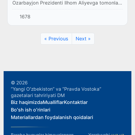
Ozarbayjon Prezidenti Ilhom Aliyevga tomonlar
kelishgan tinchlik shartnomasini imzolash
1678
bo'yicha maslahatlashuvlarni boshlashni taklif
qildi.
« Previous
Next »
© 2026
“Yangi Oʻzbekiston” va “Pravda Vostoka”
gazetalari tahririyati DM
Biz haqimizda
Mualliflar
Kontaktlar
Boʻsh ish oʻrinlari
Materiallardan foydalanish qoidalari
Barcha huquqlar himoyalangan.
Yaratuvchi
yuz.uz