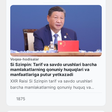
Voqea-hodisalar
Si Szinpin: Tarif va savdo urushlari barcha
mamlakatlarning qonuniy huquqlari va
manfaatlariga putur yetkazadi
XXR Raisi Si Szinpin tarif va savdo urushlari
barcha mamlakatlarning qonuniy huquq va
manfaatlariga putur yetkazadi, ko'p tomonlama
1875
savdo tizimiga zarar keltiradi va jahon iqtisodi...