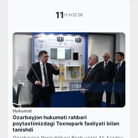
11
12:26
IYN
Hukumat
Ozarbayjon hukumati rahbari
poytaxtimizdagi Texnopark faoliyati bilan
tanishdi
Ozarbayjon Respublikasi Bosh vaziri Ali Asadov