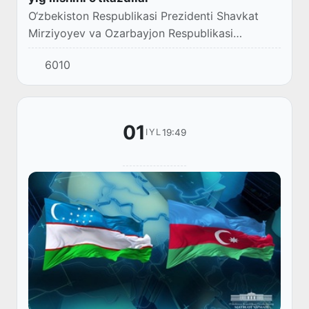
O‘zbekiston Respublikasi Prezidenti Shavkat
Mirziyoyev va Ozarbayjon Respublikasi
Prezidenti Ilhom Aliyev "Zagulba" qarorgohida
6010
tor doirada uchrashuv va Oliy davlatlararo
kengashni...
01
19:49
IYL