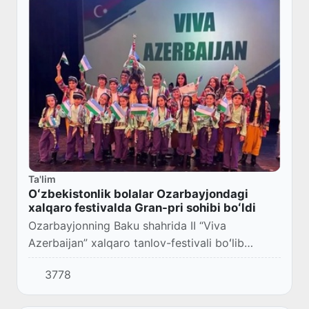
Ta'lim
Oʻzbekistonlik bolalar Ozarbayjondagi
xalqaro festivalda Gran-pri sohibi boʻldi
Ozarbayjonning Baku shahrida II “Viva
Azerbaijan” xalqaro tanlov-festivali boʻlib
oʻtyapti.
3778