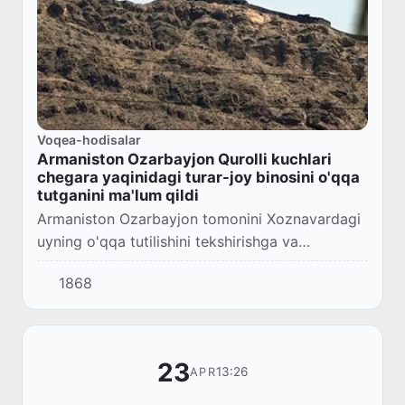
Voqea-hodisalar
Armaniston Ozarbayjon Qurolli kuchlari
chegara yaqinidagi turar-joy binosini o'qqa
tutganini ma'lum qildi
Armaniston Ozarbayjon tomonini Xoznavardagi
uyning o'qqa tutilishini tekshirishga va
jamoatchilikka tushuntirish berishga chaqirdi.
1868
23
13:26
APR