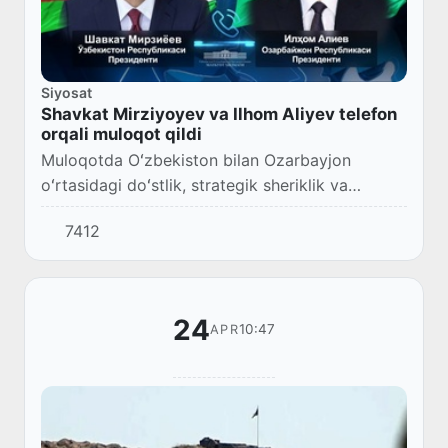
Siyosat
Shavkat Mirziyoyev va Ilhom Aliyev telefon
orqali muloqot qildi
Muloqotda Oʻzbekiston bilan Ozarbayjon
oʻrtasidagi doʻstlik, strategik sheriklik va
ittifoqchilik munosabatlarini yanada
7412
mustahkamlash masalalarini muhokama qildilar.
24
10:47
APR