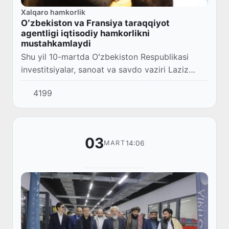
Xalqaro hamkorlik
Oʻzbekiston va Fransiya taraqqiyot
agentligi iqtisodiy hamkorlikni
mustahkamlaydi
Shu yil 10-martda Oʻzbekiston Respublikasi
investitsiyalar, sanoat va savdo vaziri Laziz
Kudratov Oʻzbekiston Respublikasi va Fransiya
4199
taraqqiyot agentligi (FTA) oʻrtasidagi 6-yill...
03
14:06
MART