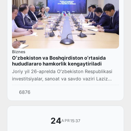
Biznes
Oʻzbekiston va Boshqirdiston oʻrtasida
hududlararo hamkorlik kengaytiriladi
Joriy yil 26-aprelda Oʻzbekiston Respublikasi
investitsiyalar, sanoat va savdo vaziri Laziz
Kudratov va Boshqirdiston Respublikasi Bosh
6876
vaziri oʻrinbosari – sanoat, energetika va i...
24
15:37
APR