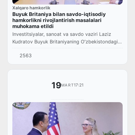
Xalqaro hamkorlik
Buyuk Britaniya bilan savdo-iqtisodiy
hamkorlikni rivojlantirish masalalari
muhokama etildi
Investitsiyalar, sanoat va savdo vaziri Laziz
Kudratov Buyuk Britaniyaning Oʻzbekistondagi
Favqulodda va muxtor elchisi Timoti Smart
2563
bilan uchrashdi.
19
17:21
MART