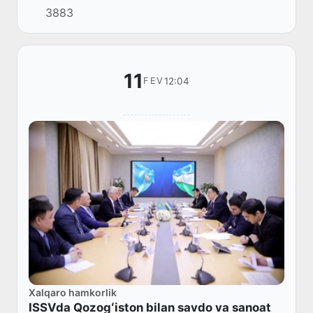
3883
koʻrgazmasi oʻz ishini boshladi.
11
12:04
FEV
Xalqaro hamkorlik
ISSVda Qozogʻiston bilan savdo va sanoat