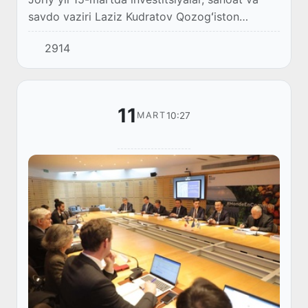
savdo vaziri Laziz Kudratov Qozogʻiston
Respublikasi Savdo va integratsiya vaziri Arman
2914
Shakkaliyev bilan muzokaralar oʻtkazdi.
11
10:27
MART