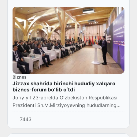
Biznes
Jizzax shahrida birinchi hududiy xalqaro
biznes-forum boʻlib oʻtdi
Joriy yil 23-aprelda Oʻzbekiston Respublikasi
Prezidenti Sh.M.Mirziyoyevning hududlarning
sarmoyaviy imkoniyatlarini keng targʻib etish
7443
tashabbusi doirasida Jizzax shahrida hududiy...