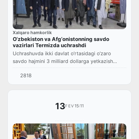
Xalqaro hamkorlik
O‘zbekiston va Afg‘onistonning savdo
vazirlari Termizda uchrashdi
Uchrashuvda ikki davlat o‘rtasidagi o‘zaro
savdo hajmini 3 milliard dollarga yetkazish
bo‘yicha aniq chora-tadbirlar belgilandi.
2818
13
15:11
FEV