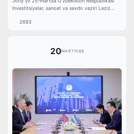
Joriy yil 25-martda Oʻzbekiston Respublikasi
Investitsiyalar, sanoat va savdo vaziri Laziz
Kudratov Yevropa tiklanish va taraqqiyot
2693
bankining (YETTB) Oʻzbekistondagi
vakolatxonasi...
20
11:05
MART