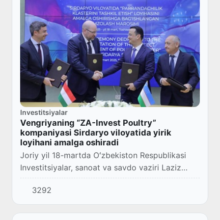
Investitsiyalar
Vengriyaning “ZA-Invest Poultry”
kompaniyasi Sirdaryo viloyatida yirik
loyihani amalga oshiradi
Joriy yil 18-martda Oʻzbekiston Respublikasi
Investitsiyalar, sanoat va savdo vaziri Laziz
Kudratov Vengriyaning “OTP Group” konserni
3292
delegatsiyasi bilan uchrashuv oʻtkazdi va guru...