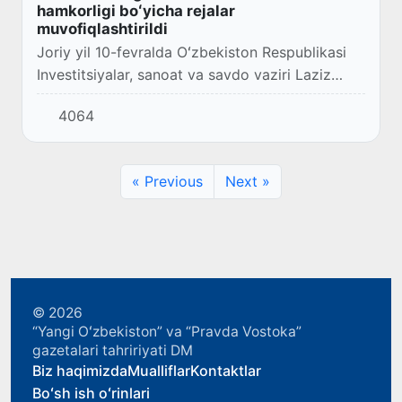
hamkorligi boʻyicha rejalar
muvofiqlashtirildi
Joriy yil 10-fevralda Oʻzbekiston Respublikasi
Investitsiyalar, sanoat va savdo vaziri Laziz
Kudratov va Qozogʻiston Respublikasining
4064
Oʻzbekiston Respublikasidagi Favqulodda va
Mux...
« Previous
Next »
© 2026
“Yangi Oʻzbekiston” va “Pravda Vostoka”
gazetalari tahririyati DM
Biz haqimizda
Mualliflar
Kontaktlar
Boʻsh ish oʻrinlari