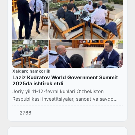
Xalqaro hamkorlik
Laziz Kudratov World Government Summit
2025da ishtirok etdi
Joriy yil 11-12-fevral kunlari Oʻzbekiston
Respublikasi investitsiyalar, sanoat va savdo
vaziri Laziz Kudratov Birlashgan Arab
2766
Amirliklarida amaliy tashrif bilan boʻlib, 2025-
yilgi...