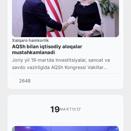
Xalqaro hamkorlik
AQSh bilan iqtisodiy aloqalar
mustahkamlanadi
Joriy yil 19-martda Investitsiyalar, sanoat va
savdo vazirligida AQSh Kongressi Vakillar
palatasining Gʻarbiy Virjiniya shtatidan aʼzosi
2648
Kerol Miller bilan uchrashuv boʻlib oʻtdi.
19
11:17
MART