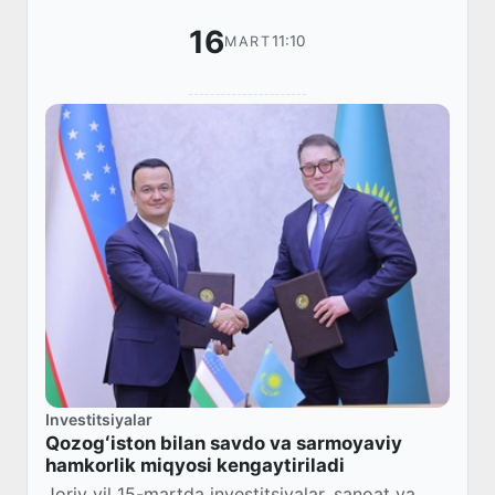
16
11:10
MART
Investitsiyalar
Qozogʻiston bilan savdo va sarmoyaviy
hamkorlik miqyosi kengaytiriladi
Joriy yil 15-martda investitsiyalar, sanoat va