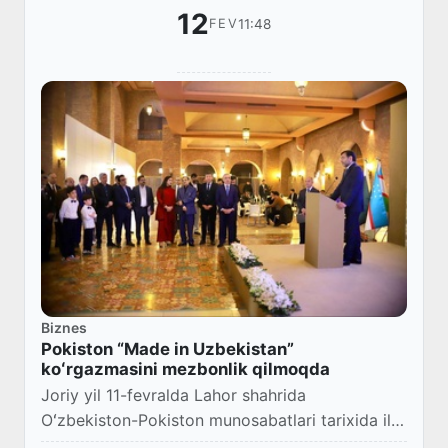
12
11:48
FEV
Biznes
Pokiston “Made in Uzbekistan”
koʻrgazmasini mezbonlik qilmoqda
Joriy yil 11-fevralda Lahor shahrida
Oʻzbekiston-Pokiston munosabatlari tarixida ilk
bor “Made in Uzbekistan” milliy mahsulotlar