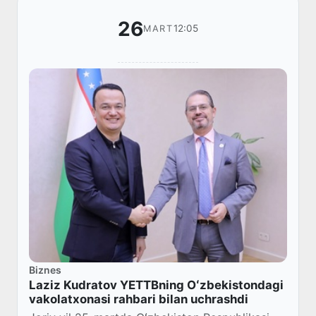
26
12:05
MART
Biznes
Laziz Kudratov YETTBning Oʻzbekistondagi
vakolatxonasi rahbari bilan uchrashdi