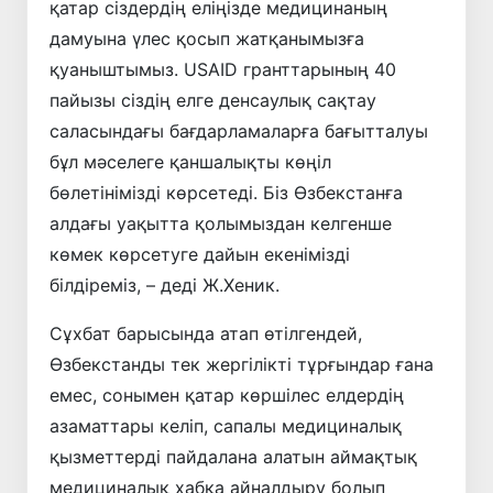
қатар сіздердің еліңізде медицинаның
дамуына үлес қосып жатқанымызға
қуаныштымыз. USAID гранттарының 40
пайызы сіздің елге денсаулық сақтау
саласындағы бағдарламаларға бағытталуы
бұл мәселеге қаншалықты көңіл
бөлетінімізді көрсетеді. Біз Өзбекстанға
алдағы уақытта қолымыздан келгенше
көмек көрсетуге дайын екенімізді
білдіреміз, – деді Ж.Хеник.
Сұхбат барысында атап өтілгендей,
Өзбекстанды тек жергілікті тұрғындар ғана
емес, сонымен қатар көршілес елдердің
азаматтары келіп, сапалы медициналық
қызметтерді пайдалана алатын аймақтық
медициналық хабқа айналдыру болып