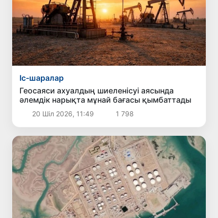
Іс-шаралар
Геосаяси ахуалдың шиеленісуі аясында
әлемдік нарықта мұнай бағасы қымбаттады
20 Шіл 2026, 11:49
1 798