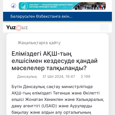
Адам саудасынан зардап шеккен азаматтар әлеуметтік қызметтермен қамтылады
Тарихи күн: Өзбекстанның «Самарқант-2028» жасанды серігі орбитаға сәтті шығарылды
Yuz
uz
Бүгін оқуды көшіру бойынша өтініштерді қабылдаудың соңғы күні
Жарты жылда Өзбекстанда қанша егіз сәби дүниеге келді?
Жаңалықтарға қайту
Беларусьтен Өзбекстанға екінші тікелей жүк пойызы жөнелтілді
Еліміздегі АҚШ-тың
елшісімен кездесуде қандай
мәселелер талқыланды?
Денсаулық
31 Шіл 2024, 16:47
3 199
Бүгін Денсаулық сақтау министрлігінде
АҚШ-тың еліміздегі Төтенше және Өкілетті
елшісі Жонатан Хеникпен және Халықаралық
даму агенттігі (USAID) және Ауруларды
бақылау және алдын алу орталығының