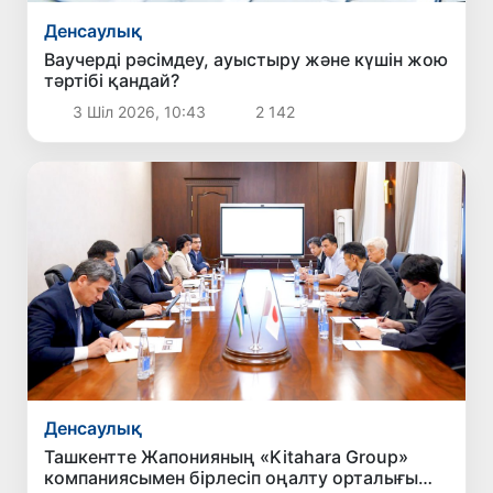
Денсаулық
Ваучерді рәсімдеу, ауыстыру және күшін жою
тәртібі қандай?
3 Шіл 2026, 10:43
2 142
Денсаулық
Ташкентте Жапонияның «Kitahara Group»
компаниясымен бірлесіп оңалту орталығы