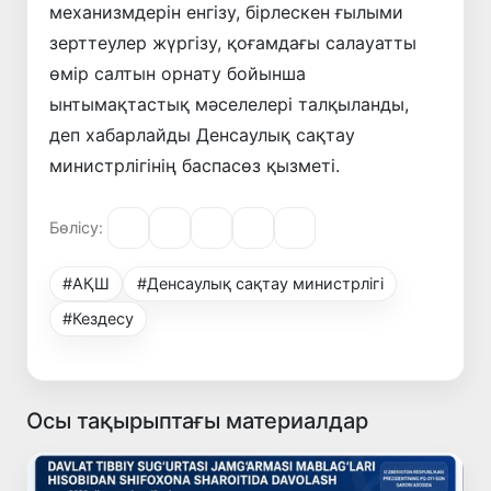
механизмдерін енгізу, бірлескен ғылыми
зерттеулер жүргізу, қоғамдағы салауатты
өмір салтын орнату бойынша
ынтымақтастық мәселелері талқыланды,
деп хабарлайды Денсаулық сақтау
министрлігінің баспасөз қызметі.
Бөлісу:
#АҚШ
#Денсаулық сақтау министрлігі
#Кездесу
Осы тақырыптағы материалдар