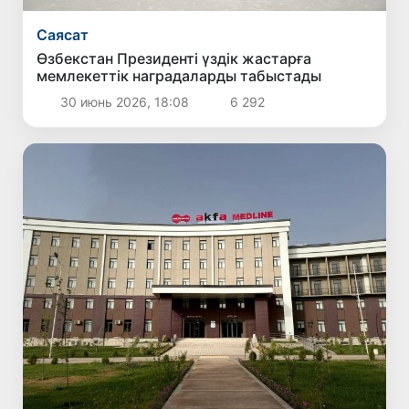
Саясат
Өзбекстан Президенті үздік жастарға
мемлекеттік наградаларды табыстады
30 июнь 2026, 18:08
6 292