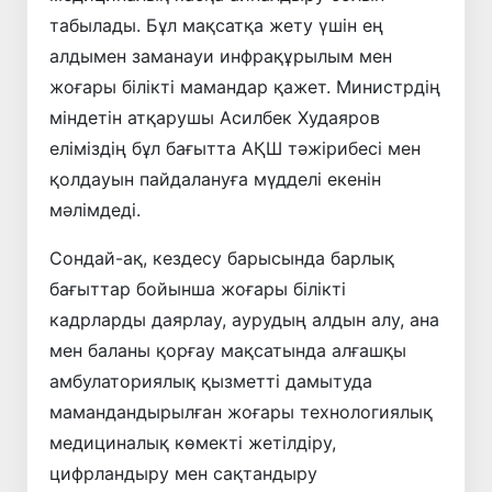
табылады. Бұл мақсатқа жету үшін ең
алдымен заманауи инфрақұрылым мен
жоғары білікті мамандар қажет. Министрдің
міндетін атқарушы Асилбек Худаяров
еліміздің бұл бағытта АҚШ тәжірибесі мен
қолдауын пайдалануға мүдделі екенін
мәлімдеді.
Сондай-ақ, кездесу барысында барлық
бағыттар бойынша жоғары білікті
кадрларды даярлау, аурудың алдын алу, ана
мен баланы қорғау мақсатында алғашқы
амбулаториялық қызметті дамытуда
мамандандырылған жоғары технологиялық
медициналық көмекті жетілдіру,
цифрландыру мен сақтандыру