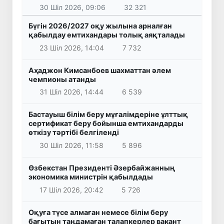
30 Шіл 2026, 09:06
32 321
Бүгін 2026/2027 оқу жылына арналған
қабылдау емтихандары толық аяқталады
23 Шіл 2026, 14:04
7 732
Аҳаджон Кимсанбоев шахматтан әлем
чемпионы атанды
31 Шіл 2026, 14:44
6 539
Бастауыш білім беру мұғалімдеріне ұлттық
сертификат беру бойынша емтихандарды
өткізу тәртібі белгіленді
30 Шіл 2026, 11:58
5 896
Өзбекстан Президенті Әзербайжанның
экономика министрін қабылдады
17 Шіл 2026, 20:42
5 726
Оқуға түсе алмаған немесе білім беру
бағытын таңдамаған талапкерлер вакант