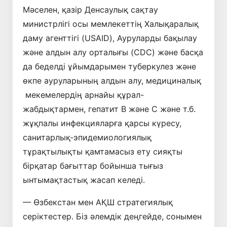
Мәселен, қазір Денсаулық сақтау
министрлігі осы мемлекеттің Халықаралық
даму агенттігі (USAID), Ауруларды бақылау
және алдын алу орталығы (CDC) және басқа
да беделді ұйымдарымен туберкулез және
өкпе ауруларының алдын алу, медициналық
мекемелердің арнайы құрал-
жабдықтармен, гепатит В және С және т.б.
жұқпалы инфекцияларға қарсы күресу,
санитарлық-эпидемиологиялық
тұрақтылықты қамтамасыз ету сияқты
бірқатар бағыттар бойынша тығыз
ынтымақтастық жасап келеді.
— Өзбекстан мен АҚШ стратегиялық
серіктестер. Біз әлемдік деңгейде, сонымен