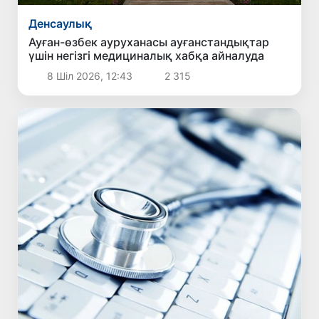
Денсаулық
Ауған-өзбек ауруханасы ауғанстандықтар
үшін негізгі медициналық хабқа айналуда
8 Шіл 2026, 12:43
2 315