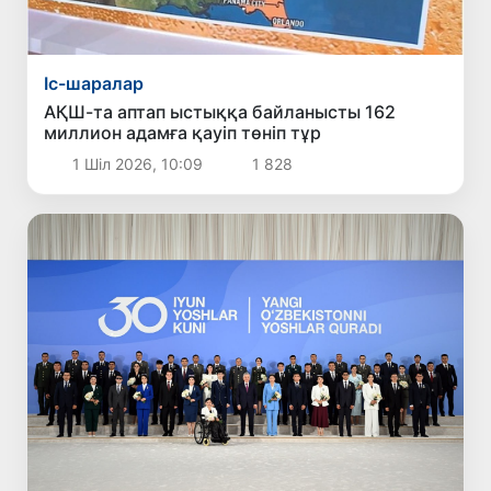
Іс-шаралар
АҚШ-та аптап ыстыққа байланысты 162
миллион адамға қауіп төніп тұр
1 Шіл 2026, 10:09
1 828