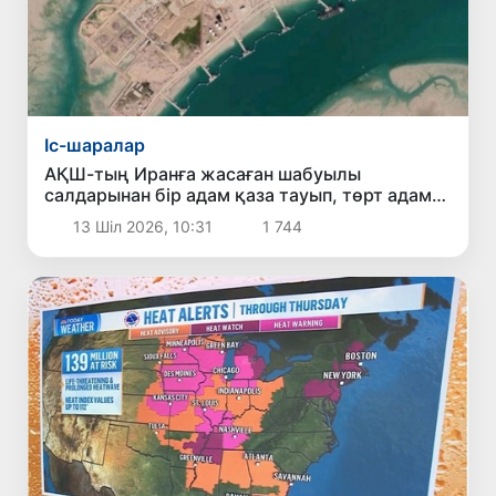
Іс-шаралар
АҚШ-тың Иранға жасаған шабуылы
салдарынан бір адам қаза тауып, төрт адам
жараланды
13 Шіл 2026, 10:31
1 744