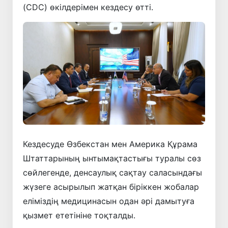
(CDC) өкілдерімен кездесу өтті.
Кездесуде Өзбекстан мен Америка Құрама
Штаттарының ынтымақтастығы туралы сөз
сөйлегенде, денсаулық сақтау саласындағы
жүзеге асырылып жатқан біріккен жобалар
еліміздің медицинасын одан әрі дамытуға
қызмет ететініне тоқталды.