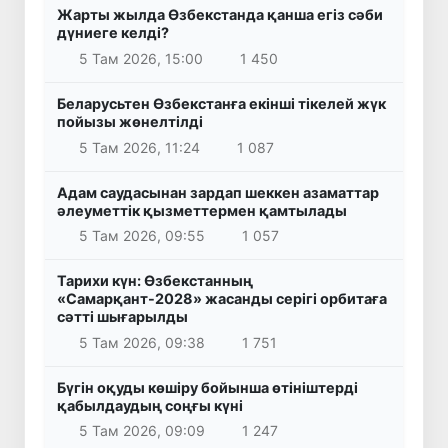
Жарты жылда Өзбекстанда қанша егіз сәби
дүниеге келді?
5 Там 2026, 15:00
1 450
Беларусьтен Өзбекстанға екінші тікелей жүк
пойызы жөнелтілді
5 Там 2026, 11:24
1 087
Адам саудасынан зардап шеккен азаматтар
әлеуметтік қызметтермен қамтылады
5 Там 2026, 09:55
1 057
Тарихи күн: Өзбекстанның
«Самарқант-2028» жасанды серігі орбитаға
сәтті шығарылды
5 Там 2026, 09:38
1 751
Бүгін оқуды көшіру бойынша өтініштерді
қабылдаудың соңғы күні
5 Там 2026, 09:09
1 247