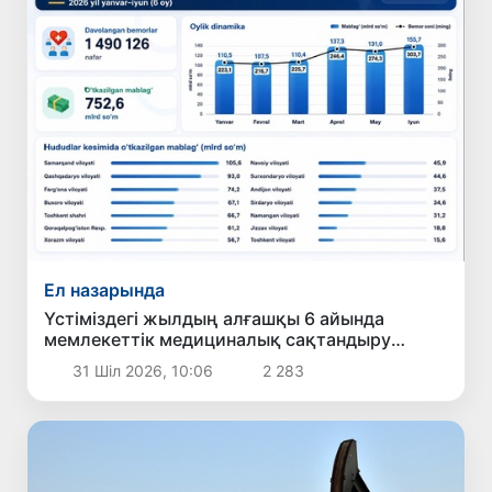
Ел назарында
Үстіміздегі жылдың алғашқы 6 айында
мемлекеттік медициналық сақтандыру
есебінен 1 млн 490 мың 126 науқас емделді
31 Шіл 2026, 10:06
2 283