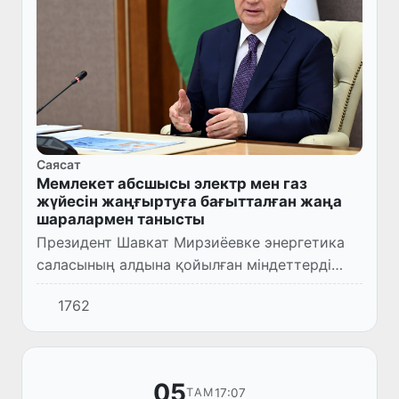
Саясат
Мемлекет абсшысы электр мен газ
жүйесін жаңғыртуға бағытталған жаңа
шаралармен танысты
Президент Шавкат Мирзиёевке энергетика
саласының алдына қойылған міндеттерді
жүзеге асыру жөніндегі шаралар туралы
1762
ақпарат берілді.
05
17:07
ТАМ