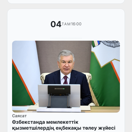
жөніндегі ұсыныстардың тұсау...
04
16:00
ТАМ
Саясат
Өзбекстанда мемлекеттік
қызметшілердің еңбекақы төлеу жүйесі