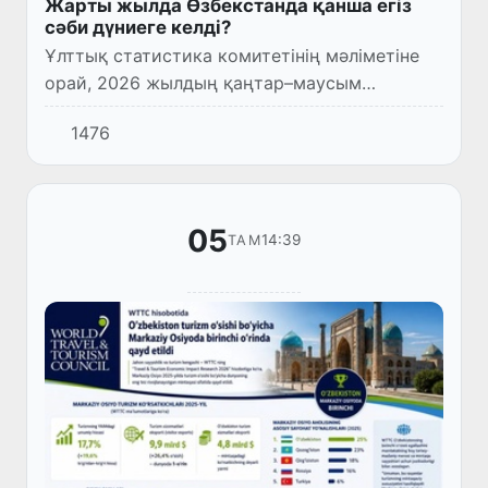
Жарты жылда Өзбекстанда қанша егіз
сәби дүниеге келді?
Ұлттық статистика комитетінің мәліметіне
орай, 2026 жылдың қаңтар–маусым
айларында Өзбекстанда 373 389 тірі туу
1476
жағдайы тіркелген. Соның ішінде:
05
14:39
ТАМ