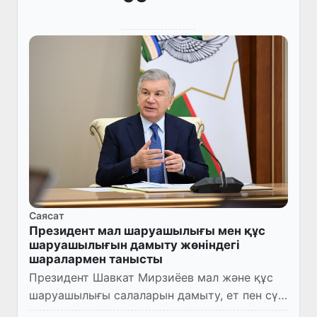
Саясат
Президент мал шаруашылығы мен құс
шаруашылығын дамыту жөніндегі
шаралармен танысты
Президент Шавкат Мирзиёев мал және құс
шаруашылығы салаларын дамыту, ет пен сүт
өнімдері өндірісін ұлғайту, сондай-ақ салаға