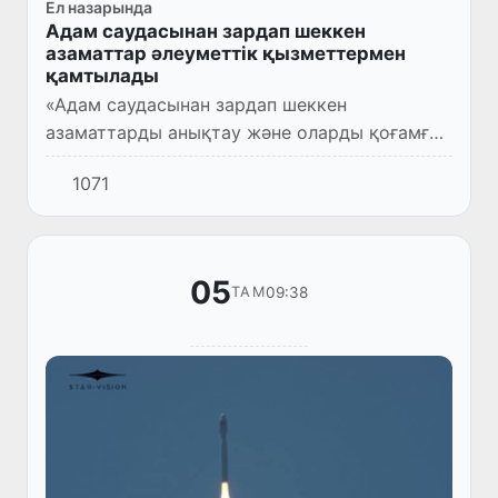
Ел назарында
Адам саудасынан зардап шеккен
азаматтар әлеуметтік қызметтермен
қамтылады
«Адам саудасынан зардап шеккен
азаматтарды анықтау және оларды қоғамға
интеграциялау жүйесін түбегейлі жетілдіруге
1071
бағытталған қосымша іс-шаралар туралы»
Президентінің Жарлығы (П...
05
09:38
ТАМ