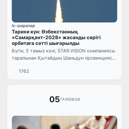
Іс-шаралар
Тарихи күн: Өзбекстанның
«Самарқант-2028» жасанды серігі
орбитаға сәтті шығарылды
Бүгін, 5 тамыз күні, STAR.VISION компаниясы
тарапынан Қытайдың Шаньдун провинциясы
жағалауына жақын орналасқан теңіз старт
1762
платформасынан Самарқант-2028 және
Lampung-1 гиперспектр...
05
09:09
ТАМ