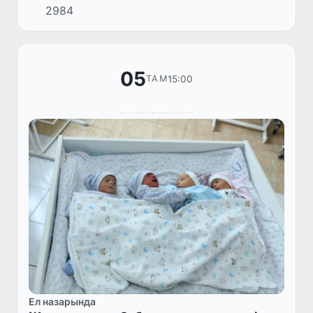
2984
заманауи технологияларды енгізу жөніндегі
шаралар бойын...
05
15:00
ТАМ
Ел назарында