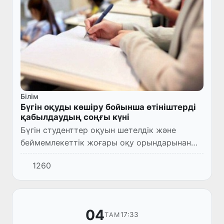
Білім
Бүгін оқуды көшіру бойынша өтініштерді
қабылдаудың соңғы күні
Бүгін студенттер оқуын шетелдік және
беймемлекеттік жоғары оқу орындарынан
мемлекеттік жоғары оқу орындарының
1260
сәйкес және сабақтас білім беру
бағыттарына көшіру бойынша өтініштерд...
04
17:33
ТАМ