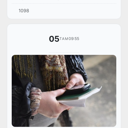
станциясынан Беларусь – Ресей – Қазақстан
1098
– Өзбекстан бағыты бойынша қатынайтын
екінші тікелей жүк пойызы жолға шықты.
05
09:55
ТАМ