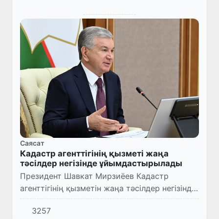
Саясат
Кадастр агенттігінің қызметі жаңа
тәсілдер негізінде ұйымдастырылады
Президент Шавкат Мирзиёев Кадастр
агенттігінің қызметін жаңа тәсілдер негізінде
ұйымдастыру, халық пен кәсіпкерлерге
3257
көрсетілетін қызметтерді жеңілдету