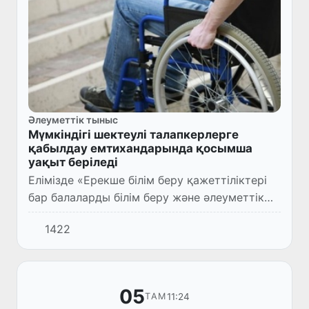
Әлеуметтік тыныс
Мүмкіндігі шектеулі талапкерлерге
қабылдау емтихандарында қосымша
уақыт беріледі
Елімізде «Ерекше білім беру қажеттіліктері
бар балаларды білім беру және әлеуметтік
қызметтермен қамту жүйесін жетілдіру
1422
жөніндегі қосымша іс-шаралар туралы»
Президенттің қаулысы (...
05
11:24
ТАМ