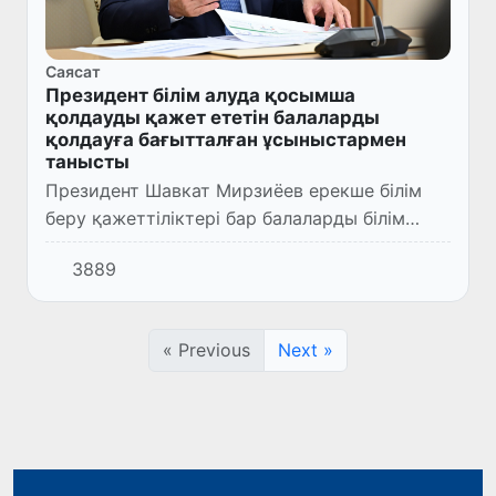
Саясат
Президент білім алуда қосымша
қолдауды қажет ететін балаларды
қолдауға бағытталған ұсыныстармен
танысты
Президент Шавкат Мирзиёев ерекше білім
беру қажеттіліктері бар балаларды білім
беру және әлеуметтік қызметпен қамту,
3889
тұрақты тұрғылықты жері жоқ әрі адам
саудасынан зардап шеккен а...
« Previous
Next »