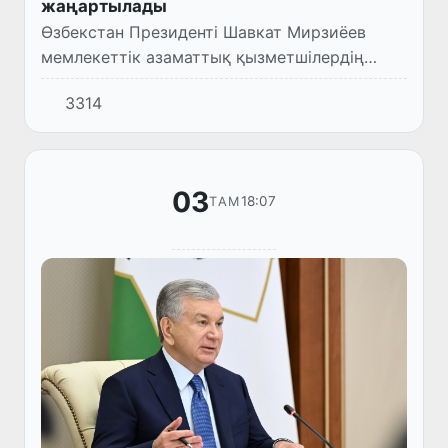
жаңартылады
Өзбекстан Президенті Шавкат Мирзиёев
мемлекеттік азаматтық қызметшілердің
еңбекақы жүйесі мен еңбекке ақы төлеу
3314
шарттарын біріздендіруге бағытталған
ұсыныстардың тұсаукесерімен тан...
03
18:07
ТАМ