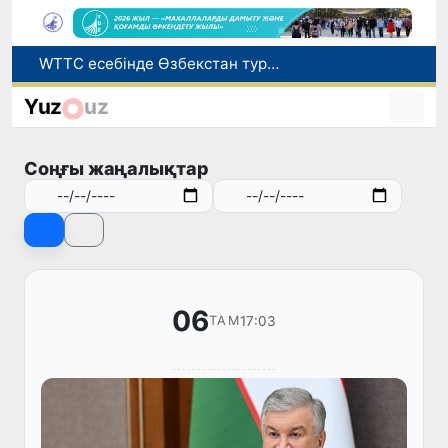
Мүмкіндігі шектеулі талапкерлерге қабылдау емтихандарында қосымша уақыт беріледі
Беларусьтен Өзбекстанға екінші тікелей жүк пойызы жөнелтілді
Yuz
uz
Адам саудасынан зардап шеккен азаматтар әлеуметтік қызметтермен қамтылады
Жарты жылда Өзбекстанда қанша егіз сәби дүниеге келді?
Соңғы жаңалықтар
WTTC есебінде Өзбекстан туризмнің өсу қарқыны бойынша Орталық Азияда бірінші орынға шықты
06
17:03
ТАМ