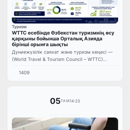
Туризм
WTTC есебінде Өзбекстан туризмнің өсу
қарқыны бойынша Орталық Азияда
бірінші орынға шықты
Дүниежүзілік саяхат және туризм кеңесі —
(World Travel & Tourism Council – WTTC)
«Travel & Tourism Economic Impact Research
1409
2026» есебіне орай, Орталық Азия туризмнің
өсу қарқыны б...
05
14:23
ТАМ