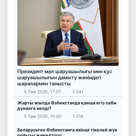
Президент мал шаруашылығы мен құс
шаруашылығын дамыту жөніндегі
шаралармен танысты
5 Там 2026, 17:07
2 341
Жарты жылда Өзбекстанда қанша егіз сәби
дүниеге келді?
5 Там 2026, 15:00
1 216
Беларусьтен Өзбекстанға екінші тікелей жүк
пойызы жөнелтілді