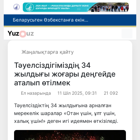
Адам саудасынан зардап шеккен азаматтар әлеуметтік қызметтермен қамтылады
Тарихи күн: Өзбекстанның «Самарқант-2028» жасанды серігі орбитаға сәтті шығарылды
Yuz
uz
Бүгін оқуды көшіру бойынша өтініштерді қабылдаудың соңғы күні
Жарты жылда Өзбекстанда қанша егіз сәби дүниеге келді?
Жаңалықтарға қайту
Беларусьтен Өзбекстанға екінші тікелей жүк пойызы жөнелтілді
Тәуелсіздігіміздің 34
жылдығы жоғары деңгейде
аталып өтілмек
Ел назарында
11 Шіл 2025, 09:31
21 092
Тәуелсіздіктің 34 жылдығына арналған
мерекелік шаралар «Отан үшін, ұлт үшін,
халық үшін!» деген игі идеямен өткізіледі.