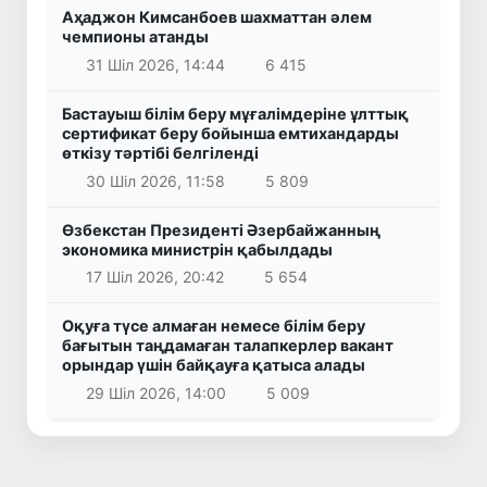
Аҳаджон Кимсанбоев шахматтан әлем
чемпионы атанды
31 Шіл 2026, 14:44
6 415
Бастауыш білім беру мұғалімдеріне ұлттық
сертификат беру бойынша емтихандарды
өткізу тәртібі белгіленді
30 Шіл 2026, 11:58
5 809
Өзбекстан Президенті Әзербайжанның
экономика министрін қабылдады
17 Шіл 2026, 20:42
5 654
Оқуға түсе алмаған немесе білім беру
бағытын таңдамаған талапкерлер вакант
орындар үшін байқауға қатыса алады
29 Шіл 2026, 14:00
5 009