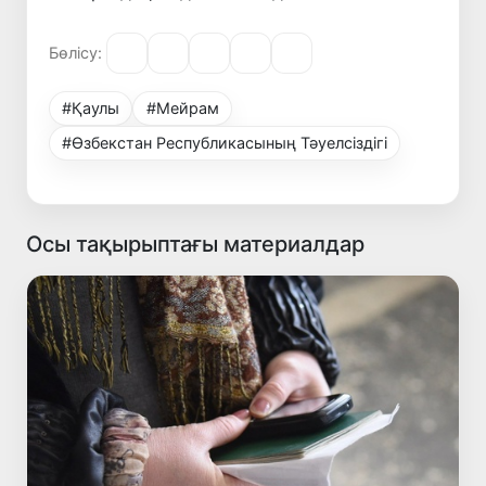
Бөлісу:
#Қаулы
#Мейрам
#Өзбекстан Республикасының Тәуелсіздігі
Осы тақырыптағы материалдар