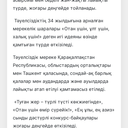
түрде, жоғары деңгейде тойланады.
Тәуелсіздіктің 34 жылдығына арналған
мерекелік шаралары «Отан үшін, ұлт үшін,
халық үшін!» деген игі идеяны өзінде
қамтыған түрде өткізіледі.
Тәуелсіздік мереке Қарақалпақстан
Республикасы, облыстардың орталықтары
мен Ташкент қаласында, сондай-ақ барлық
қалалар мен аудандарда және ауылдарда
лайықты атап өтілуі қамтамасыз етіледі.
«Туған жер – түрлі түсті көкжиегінде»,
«Отан үшін өмір сүрейік!», «Ең ұлы, ең азиз»
сынды дәстүрлі конкурс-байқаулары
жоғары деңгейде өткізіледі.