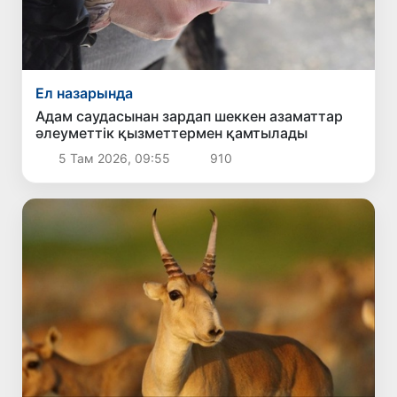
Ел назарында
Адам саудасынан зардап шеккен азаматтар
әлеуметтік қызметтермен қамтылады
5 Там 2026, 09:55
910