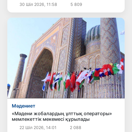
өткізу тәртібі белгіленді
30 Шіл 2026, 11:58
5 809
Мәдениет
«Мәдени жобалардың ұлттық операторы»
мемлекеттік мекемесі құрылады
22 Шіл 2026, 14:01
2 088