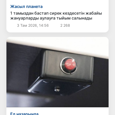
Жасыл планета
1 тамыздан бастап сирек кездесетін жабайы
жануарларды аулауға тыйым салынады
3 Там 2026, 14:56
2 268
Ел назарында