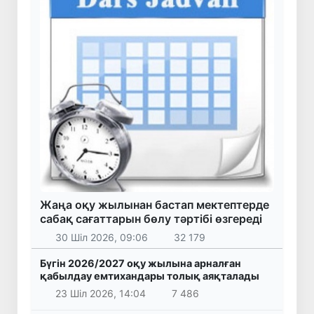
Жаңа оқу жылынан бастап мектептерде
сабақ сағаттарын бөлу тәртібі өзгереді
30 Шіл 2026, 09:06
32 179
Бүгін 2026/2027 оқу жылына арналған
қабылдау емтихандары толық аяқталады
23 Шіл 2026, 14:04
7 486