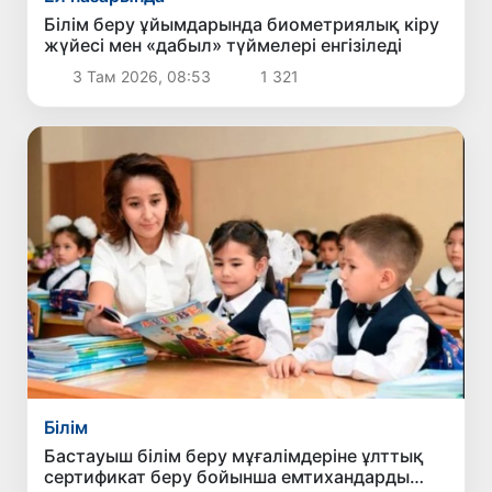
Білім беру ұйымдарында биометриялық кіру
жүйесі мен «дабыл» түймелері енгізіледі
3 Там 2026, 08:53
1 321
Білім
Бастауыш білім беру мұғалімдеріне ұлттық
сертификат беру бойынша емтихандарды