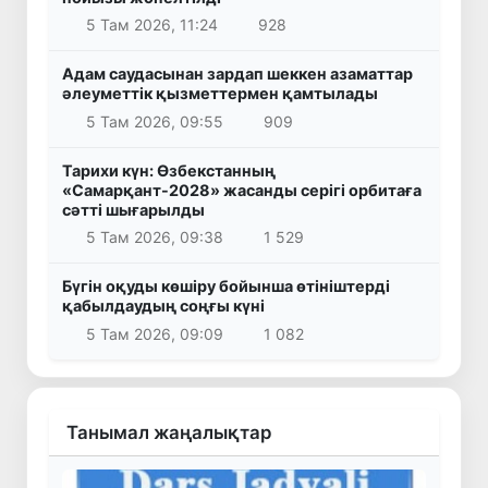
5 Там 2026, 11:24
928
Адам саудасынан зардап шеккен азаматтар
әлеуметтік қызметтермен қамтылады
5 Там 2026, 09:55
909
Тарихи күн: Өзбекстанның
«Самарқант-2028» жасанды серігі орбитаға
сәтті шығарылды
5 Там 2026, 09:38
1 529
Бүгін оқуды көшіру бойынша өтініштерді
қабылдаудың соңғы күні
5 Там 2026, 09:09
1 082
Танымал жаңалықтар