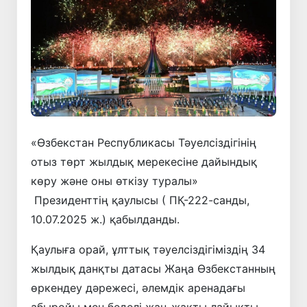
«Өзбекстан Республикасы Тәуелсіздігінің
отыз төрт жылдық мерекесіне дайындық
көру және оны өткізу туралы»
Президенттің қаулысы ( ПҚ-222-санды,
10.07.2025 ж.) қабылданды.
Қаулыға орай, ұлттық тәуелсіздігіміздің 34
жылдық данқты датасы Жаңа Өзбекстанның
өркендеу дәрежесі, әлемдік аренадағы
абыройы мен беделі жан-жақты лайықты