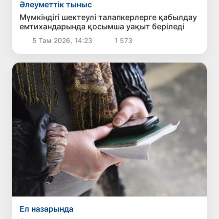
Әлеуметтік тыныс
Мүмкіндігі шектеулі талапкерлерге қабылдау
емтихандарында қосымша уақыт беріледі
5 Там 2026, 14:23
1 573
Ел назарында