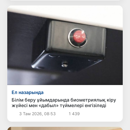
Ел назарында
Білім беру ұйымдарында биометриялық кіру
жүйесі мен «дабыл» түймелері енгізіледі
3 Там 2026, 08:53
1 439