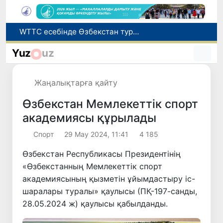
Мүмкіндігі шектеулі талапкерлерге қабылдау емтихандарында қосымша уақыт беріледі
Беларусьтен Өзбекстанға екінші тікелей жүк пойызы жөнелтілді
Yuz
uz
Адам саудасынан зардап шеккен азаматтар әлеуметтік қызметтермен қамтылады
Жарты жылда Өзбекстанда қанша егіз сәби дүниеге келді?
Жаңалықтарға қайту
WTTC есебінде Өзбекстан туризмнің өсу қарқыны бойынша Орталық Азияда бірінші орынға шықты
Өзбекстан Мемлекеттік спорт
академиясы құрылады
Спорт
29 Мау 2024, 11:41
4 185
Өзбекстан Республикасы Президентінің
«Өзбекстанның Мемлекеттік спорт
академиясының қызметін ұйымдастыру іс-
шаралары туралы» қаулысы (ПҚ-197-санды,
28.05.2024 ж) қаулысы қабылданды.