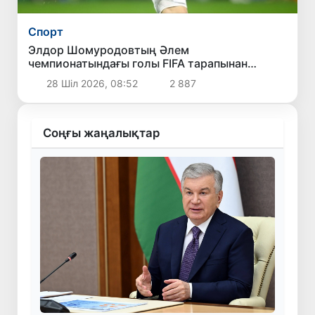
Спорт
Элдор Шомуродовтың Әлем
чемпионатындағы голы FIFA тарапынан
өткізілген «Турнирдің ең әдемі голы»
28 Шіл 2026, 08:52
2 887
сауалнамасында екінші орынды иеледі
Соңғы жаңалықтар