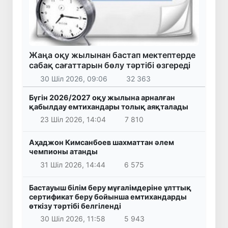
Жаңа оқу жылынан бастап мектептерде
сабақ сағаттарын бөлу тәртібі өзгереді
30 Шіл 2026, 09:06
32 363
Бүгін 2026/2027 оқу жылына арналған
қабылдау емтихандары толық аяқталады
23 Шіл 2026, 14:04
7 810
Аҳаджон Кимсанбоев шахматтан әлем
чемпионы атанды
31 Шіл 2026, 14:44
6 575
Бастауыш білім беру мұғалімдеріне ұлттық
сертификат беру бойынша емтихандарды
өткізу тәртібі белгіленді
30 Шіл 2026, 11:58
5 943