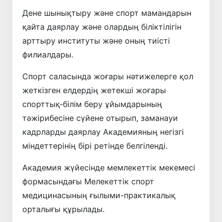
Дене шынықтыру және спорт мамандарын
қайта даярлау және олардың біліктілігін
арттыру институты және оның тиісті
филиалдары.
Спорт саласында жоғары нәтижелерге қол
жеткізген елдердің жетекші жоғары
спорттық-білім беру ұйымдарының
тәжірибесіне сүйене отырып, заманауи
кадрларды даярлау Академияның негізгі
міндеттерінің бірі ретінде белгіленді.
Академия жүйесінде мемлекеттік мекемесі
формасындағы Мелекеттік спорт
медицинасының ғылыми-практикалық
орталығы құрылады.