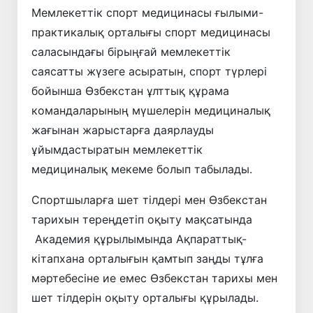
Мемлекеттiк спорт медицинасы ғылыми-
практикалық орталығы спорт медицинасы
саласындағы бiрыңғай мемлекеттiк
саясатты жүзеге асыратын, спорт түрлері
бойынша Өзбекстан ұлттық құрама
командаларының мүшелерiн медициналық
жағынан жарыстарға даярлауды
ұйымдастыратын мемлекеттiк
медициналық мекеме болып табылады.
Спортшыларға шет тілдері мен Өзбекстан
тарихын тереңдетіп оқыту мақсатында
Академия құрылымында Ақпараттық-
кітапхана орталығын қамтып заңды тұлға
мәртебесіне ие емес Өзбекстан тарихы мен
шет тілдерін оқыту орталығы құрылады.