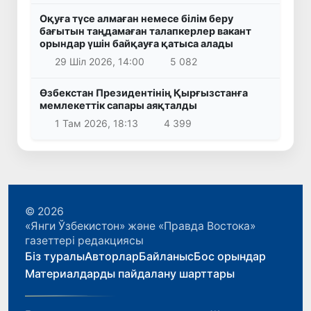
Оқуға түсе алмаған немесе білім беру
бағытын таңдамаған талапкерлер вакант
орындар үшін байқауға қатыса алады
29 Шіл 2026, 14:00
5 082
Өзбекстан Президентінің Қырғызстанға
мемлекеттік сапары аяқталды
1 Там 2026, 18:13
4 399
© 2026
«Янги Ўзбекистон» және «Правда Востока»
газеттері редакциясы
Біз туралы
Авторлар
Байланыс
Бос орындар
Материалдарды пайдалану шарттары