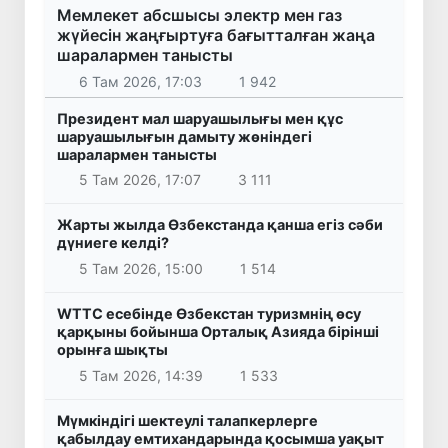
Мемлекет абсшысы электр мен газ
жүйесін жаңғыртуға бағытталған жаңа
шаралармен танысты
6 Там 2026, 17:03
1 942
Президент мал шаруашылығы мен құс
шаруашылығын дамыту жөніндегі
шаралармен танысты
5 Там 2026, 17:07
3 111
Жарты жылда Өзбекстанда қанша егіз сәби
дүниеге келді?
5 Там 2026, 15:00
1 514
WTTC есебінде Өзбекстан туризмнің өсу
қарқыны бойынша Орталық Азияда бірінші
орынға шықты
5 Там 2026, 14:39
1 533
Мүмкіндігі шектеулі талапкерлерге
қабылдау емтихандарында қосымша уақыт