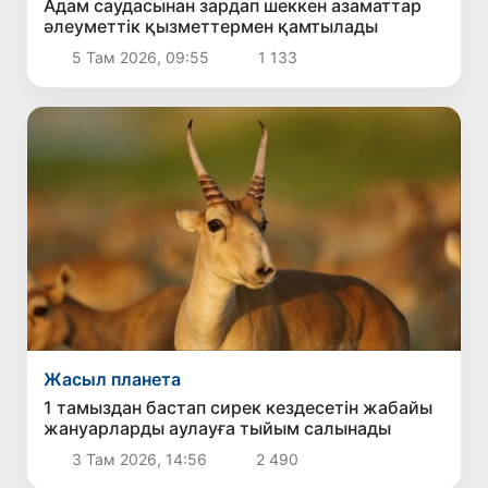
Адам саудасынан зардап шеккен азаматтар
әлеуметтік қызметтермен қамтылады
5 Там 2026, 09:55
1 133
Жасыл планета
1 тамыздан бастап сирек кездесетін жабайы
жануарларды аулауға тыйым салынады
3 Там 2026, 14:56
2 490