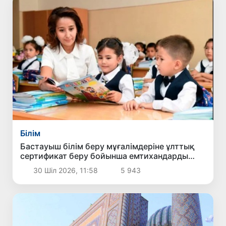
Білім
Бастауыш білім беру мұғалімдеріне ұлттық
сертификат беру бойынша емтихандарды
өткізу тәртібі белгіленді
30 Шіл 2026, 11:58
5 943