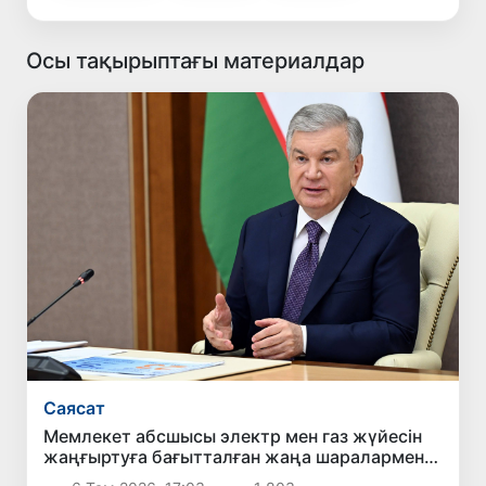
Осы тақырыптағы материалдар
Саясат
Мемлекет абсшысы электр мен газ жүйесін
жаңғыртуға бағытталған жаңа шаралармен
танысты