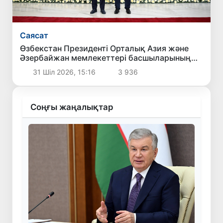
Саясат
Өзбекстан Президенті Орталық Азия және
Әзербайжан мемлекеттері басшыларының
бейресми кездесуіне қатысты
31 Шіл 2026, 15:16
3 936
Соңғы жаңалықтар