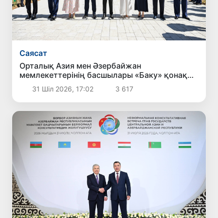
Саясат
Орталық Азия мен Әзербайжан
мемлекеттерінің басшылары «Баку» қонақ
үйінің ашылу рәсіміне қатысты
31 Шіл 2026, 17:02
3 617