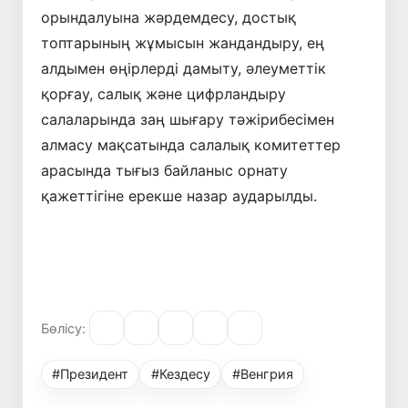
орындалуына жәрдемдесу, достық
топтарының жұмысын жандандыру, ең
алдымен өңірлерді дамыту, әлеуметтік
қорғау, салық және цифрландыру
салаларында заң шығару тәжірибесімен
алмасу мақсатында салалық комитеттер
арасында тығыз байланыс орнату
қажеттігіне ерекше назар аударылды.
Бөлісу:
#Президент
#Кездесу
#Венгрия