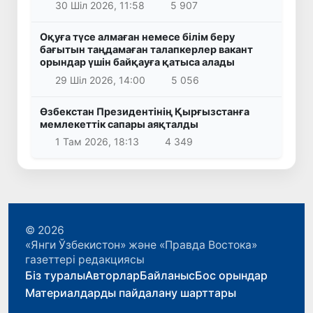
30 Шіл 2026, 11:58
5 907
Оқуға түсе алмаған немесе білім беру
бағытын таңдамаған талапкерлер вакант
орындар үшін байқауға қатыса алады
29 Шіл 2026, 14:00
5 056
Өзбекстан Президентінің Қырғызстанға
мемлекеттік сапары аяқталды
1 Там 2026, 18:13
4 349
© 2026
«Янги Ўзбекистон» және «Правда Востока»
газеттері редакциясы
Біз туралы
Авторлар
Байланыс
Бос орындар
Материалдарды пайдалану шарттары