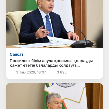
Саясат
Президент білім алуда қосымша қолдауды
қажет ететін балаларды қолдауға
бағытталған ұсыныстармен танысты
3 Там 2026, 18:07
3 895