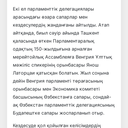
Екі ел парламенттік делегациялары
арасындағы өзара сапарлар мен
кездесулердің жанданғаны айтылды. Атап
айтқанда, биыл сәуір айында Ташкент
қаласында өткен Парламентаралық
одақтың 150-жылдығына арналған
мерейтойлық Ассамблеяға Венгрия Ұлттық
мәжіліс спикерінің орынбасары Янош
Латорцаи қатысқан болатын. Жыл соңына
дейін Венгрия парламенті төрағасының
орынбасары мен Экономика комитеті
басшысының Өзбекстанға сапары, сондай-
ақ Өзбекстан парламенттік делегациясының
Будапештке сапары жоспарланып отыр.
Кездесуде қол қойылған келісімдердің