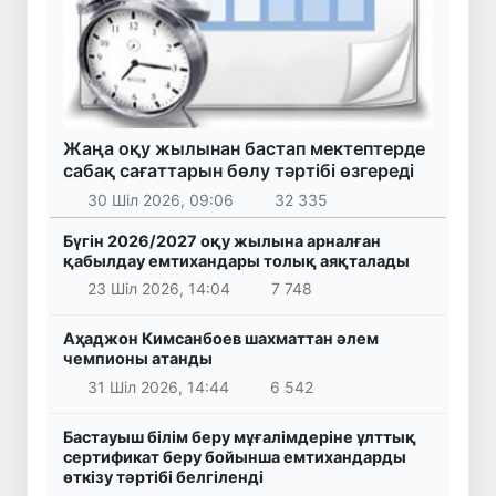
Жаңа оқу жылынан бастап мектептерде
сабақ сағаттарын бөлу тәртібі өзгереді
30 Шіл 2026, 09:06
32 335
Бүгін 2026/2027 оқу жылына арналған
қабылдау емтихандары толық аяқталады
23 Шіл 2026, 14:04
7 748
Аҳаджон Кимсанбоев шахматтан әлем
чемпионы атанды
31 Шіл 2026, 14:44
6 542
Бастауыш білім беру мұғалімдеріне ұлттық
сертификат беру бойынша емтихандарды
өткізу тәртібі белгіленді