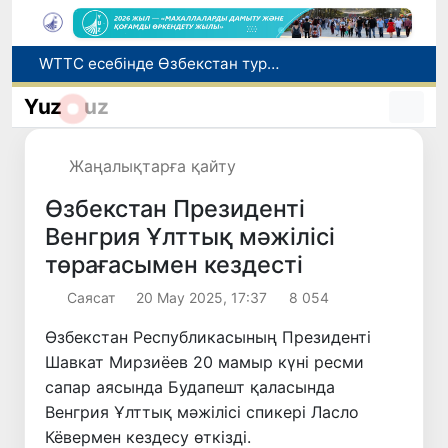
Мүмкіндігі шектеулі талапкерлерге қабылдау емтихандарында қосымша уақыт беріледі
Беларусьтен Өзбекстанға екінші тікелей жүк пойызы жөнелтілді
Yuz
uz
Адам саудасынан зардап шеккен азаматтар әлеуметтік қызметтермен қамтылады
Жарты жылда Өзбекстанда қанша егіз сәби дүниеге келді?
Жаңалықтарға қайту
WTTC есебінде Өзбекстан туризмнің өсу қарқыны бойынша Орталық Азияда бірінші орынға шықты
Өзбекстан Президенті
Венгрия Ұлттық мәжілісі
төрағасымен кездесті
Саясат
20 Мау 2025, 17:37
8 054
Өзбекстан Республикасының Президенті
Шавкат Мирзиёев 20 мамыр күні ресми
сапар аясында Будапешт қаласында
Венгрия Ұлттық мәжілісі спикері Ласло
Кёвермен кездесу өткізді.