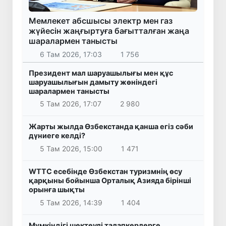
Мемлекет абсшысы электр мен газ
жүйесін жаңғыртуға бағытталған жаңа
шаралармен танысты
6 Там 2026, 17:03
1 756
Президент мал шаруашылығы мен құс
шаруашылығын дамыту жөніндегі
шаралармен танысты
5 Там 2026, 17:07
2 980
Жарты жылда Өзбекстанда қанша егіз сәби
дүниеге келді?
5 Там 2026, 15:00
1 471
WTTC есебінде Өзбекстан туризмнің өсу
қарқыны бойынша Орталық Азияда бірінші
орынға шықты
5 Там 2026, 14:39
1 404
Мүмкіндігі шектеулі талапкерлерге