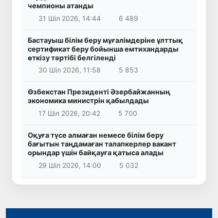
чемпионы атанды
31 Шіл 2026, 14:44
6 489
Бастауыш білім беру мұғалімдеріне ұлттық
сертификат беру бойынша емтихандарды
өткізу тәртібі белгіленді
30 Шіл 2026, 11:58
5 853
Өзбекстан Президенті Әзербайжанның
экономика министрін қабылдады
17 Шіл 2026, 20:42
5 700
Оқуға түсе алмаған немесе білім беру
бағытын таңдамаған талапкерлер вакант
орындар үшін байқауға қатыса алады
29 Шіл 2026, 14:00
5 032