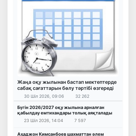
Жаңа оқу жылынан бастап мектептерде
сабақ сағаттарын бөлу тәртібі өзгереді
30 Шіл 2026, 09:06
32 262
Бүгін 2026/2027 оқу жылына арналған
қабылдау емтихандары толық аяқталады
23 Шіл 2026, 14:04
7 597
Аҳаджон Кимсанбоев шахматтан әлем