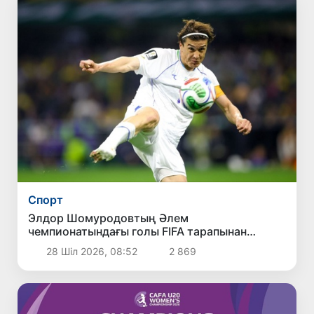
Спорт
Элдор Шомуродовтың Әлем
чемпионатындағы голы FIFA тарапынан
өткізілген «Турнирдің ең әдемі голы»
28 Шіл 2026, 08:52
2 869
сауалнамасында екінші орынды иеледі