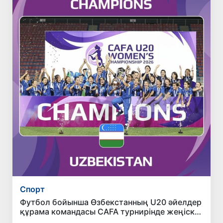
Спорт
Футбол бойынша Өзбекстанның U20 әйелдер
құрама командасы CAFA турнирінде жеңіске
жетті