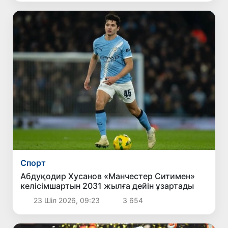
Спорт
Абдуқодир Хусанов «Манчестер Ситимен»
келісімшартын 2031 жылға дейін ұзартады
23 Шіл 2026, 09:23
3 654