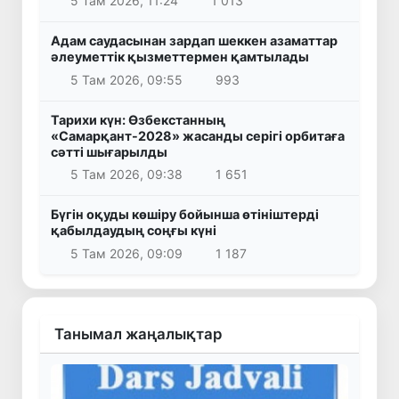
5 Там 2026, 11:24
1 013
Адам саудасынан зардап шеккен азаматтар
әлеуметтік қызметтермен қамтылады
5 Там 2026, 09:55
993
Тарихи күн: Өзбекстанның
«Самарқант-2028» жасанды серігі орбитаға
сәтті шығарылды
5 Там 2026, 09:38
1 651
Бүгін оқуды көшіру бойынша өтініштерді
қабылдаудың соңғы күні
5 Там 2026, 09:09
1 187
Танымал жаңалықтар