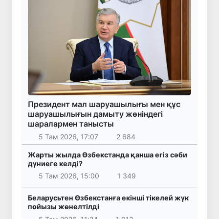
Президент мал шаруашылығы мен құс
шаруашылығын дамыту жөніндегі
шаралармен танысты
5 Там 2026, 17:07
2 684
Жарты жылда Өзбекстанда қанша егіз сәби
дүниеге келді?
5 Там 2026, 15:00
1 349
Беларусьтен Өзбекстанға екінші тікелей жүк
пойызы жөнелтілді