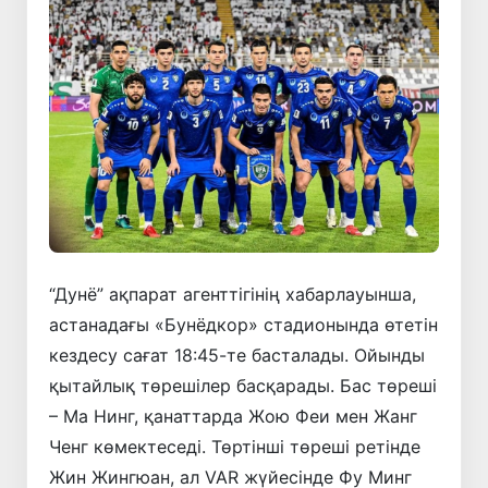
“Дунё” ақпарат агенттігінің хабарлауынша,
астанадағы «Бунёдкор» стадионында өтетін
кездесу сағат 18:45-те басталады. Ойынды
қытайлық төрешілер басқарады. Бас төреші
– Ма Нинг, қанаттарда Жою Феи мен Жанг
Ченг көмектеседі. Төртінші төреші ретінде
Жин Жингюан, ал VAR жүйесінде Фу Минг