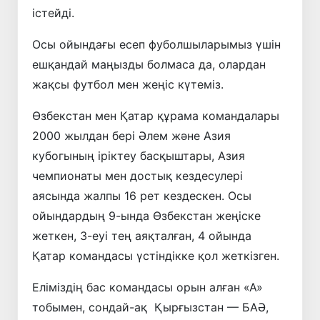
істейді.
Осы ойындағы есеп фуболшыларымыз үшін
ешқандай маңызды болмаса да, олардан
жақсы футбол мен жеңіс күтеміз.
Өзбекстан мен Қатар құрама командалары
2000 жылдан бері Әлем және Азия
кубогының іріктеу басқыштары, Азия
чемпионаты мен достық кездесулері
аясында жалпы 16 рет кездескен. Осы
ойындардың 9-ында Өзбекстан жеңіске
жеткен, 3-еуі тең аяқталған, 4 ойында
Қатар командасы үстіндікке қол жеткізген.
Еліміздің бас командасы орын алған «А»
тобымен, сондай-ақ Қырғызстан — БАӘ,