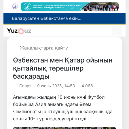
Адам саудасынан зардап шеккен азаматтар әлеуметтік қызметтермен қамтылады
Тарихи күн: Өзбекстанның «Самарқант-2028» жасанды серігі орбитаға сәтті шығарылды
Yuz
uz
Бүгін оқуды көшіру бойынша өтініштерді қабылдаудың соңғы күні
Жарты жылда Өзбекстанда қанша егіз сәби дүниеге келді?
Жаңалықтарға қайту
Беларусьтен Өзбекстанға екінші тікелей жүк пойызы жөнелтілді
Өзбекстан мен Қатар ойынын
қытайлық төрешілер
басқарады
Спорт
9 июнь 2025, 14:50
4 066
Ағымдағы жылдың 10 июнь күні Футбол
бойынша Азия аймағындағы Әлем
чемпионаты іріктеуінің үшінші басқышында
соңғы 10- тур кездесулері өтеді.