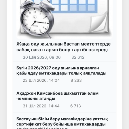
Жаңа оқу жылынан бастап мектептерде
сабақ сағаттарын бөлу тәртібі өзгереді
30 Шіл 2026, 09:06
32 612
Бүгін 2026/2027 оқу жылына арналған
қабылдау емтихандары толық аяқталады
23 Шіл 2026, 14:04
8 263
Аҳаджон Кимсанбоев шахматтан әлем
чемпионы атанды
31 Шіл 2026, 14:44
6 713
Бастауыш білім беру мұғалімдеріне ұлттық
сертификат беру бойынша емтихандарды