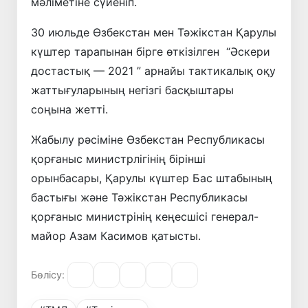
мәліметіне сүйеніп.
30 июльде Өзбекстан мен Тәжікстан Қарулы
күштер тарапынан бірге өткізілген “Әскери
достастық — 2021 ” арнайы тактикалық оқу
жаттығуларының негізгі басқыштары
соңына жетті.
Жабылу рәсіміне Өзбекстан Республикасы
қорғаныс министрлігінің бірінші
орынбасары, Қарулы күштер Бас штабының
бастығы және Тәжікстан Республикасы
қорғаныс министрінің кеңесшісі генерал-
майор Азам Касимов қатысты.
Бөлісу: