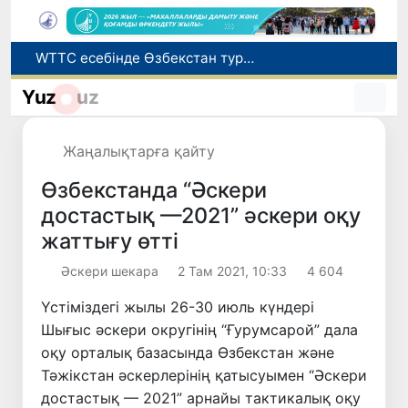
WTTC есебінде Өзбекстан туризмнің өсу қарқыны бойынша Орталық Азияда бірінші орынға шықты
Мүмкіндігі шектеулі талапкерлерге қабылдау емтихандарында қосымша уақыт беріледі
Yuz
uz
Беларусьтен Өзбекстанға екінші тікелей жүк пойызы жөнелтілді
Адам саудасынан зардап шеккен азаматтар әлеуметтік қызметтермен қамтылады
Жаңалықтарға қайту
Жарты жылда Өзбекстанда қанша егіз сәби дүниеге келді?
Өзбекстанда “Әскери
достастық —2021” әскери оқу
жаттығу өтті
Әскери шекара
2 Там 2021, 10:33
4 604
Үстіміздегі жылы 26-30 июль күндері
Шығыс әскери округінің “Ғурумсарой” дала
оқу орталық базасында Өзбекстан және
Тәжікстан әскерлерінің қатысуымен “Әскери
достастық — 2021” арнайы тактикалық оқу