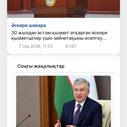
Әскери шекара
30 жылдан астам қызмет атқарған әскери
қызметшілер үшін зейнетақыны есептеу
кезінде жалақы үлесін 100 пайызға дейін
7 Сәу 2026, 11:53
8 051
арттыру мүмкін
Соңғы жаңалықтар