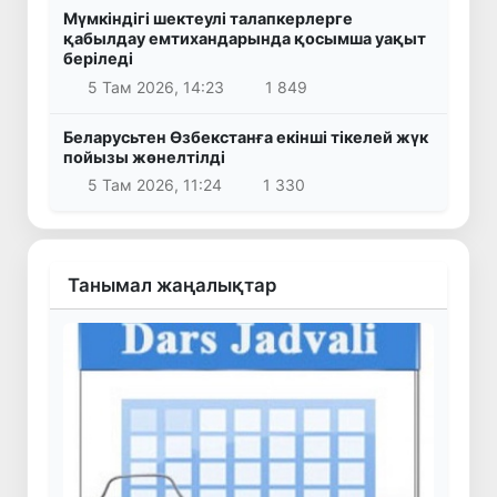
Мүмкіндігі шектеулі талапкерлерге
қабылдау емтихандарында қосымша уақыт
беріледі
5 Там 2026, 14:23
1 849
Беларусьтен Өзбекстанға екінші тікелей жүк
пойызы жөнелтілді
5 Там 2026, 11:24
1 330
Танымал жаңалықтар