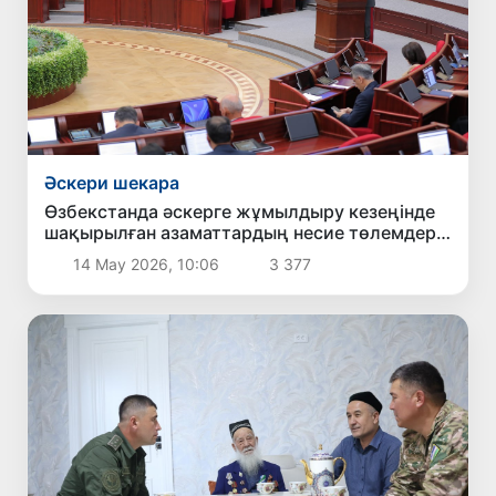
Әскери шекара
Өзбекстанда әскерге жұмылдыру кезеңінде
шақырылған азаматтардың несие төлемдері
кейінге қалдырылады
14 Мау 2026, 10:06
3 377