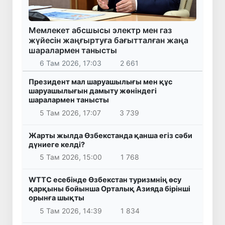
Мемлекет абсшысы электр мен газ
жүйесін жаңғыртуға бағытталған жаңа
шаралармен танысты
6 Там 2026, 17:03
2 661
Президент мал шаруашылығы мен құс
шаруашылығын дамыту жөніндегі
шаралармен танысты
5 Там 2026, 17:07
3 739
Жарты жылда Өзбекстанда қанша егіз сәби
дүниеге келді?
5 Там 2026, 15:00
1 768
WTTC есебінде Өзбекстан туризмнің өсу
қарқыны бойынша Орталық Азияда бірінші
орынға шықты
5 Там 2026, 14:39
1 834