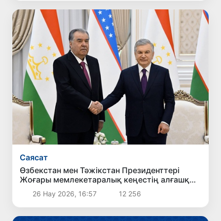
Саясат
Өзбекстан мен Тәжікстан Президенттері
Жоғары мемлекетаралық кеңестің алғашқы
отырысын өткізді
26 Нау 2026, 16:57
12 256