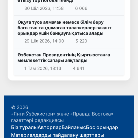
өткізу тәртібі белгіленді
30 Шіл 2026, 11:58
6 066
Оқуға түсе алмаған немесе білім беру
бағытын таңдамаған талапкерлер вакант
орындар үшін байқауға қатыса алады
29 Шіл 2026, 14:00
5 220
Өзбекстан Президентінің Қырғызстанға
мемлекеттік сапары аяқталды
1 Там 2026, 18:13
4 641
© 2026
«Янги Ўзбекистон» және «Правда Востока»
газеттері редакциясы
Біз туралы
Авторлар
Байланыс
Бос орындар
Материалдарды пайдалану шарттары