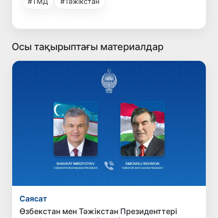
#ТМД
#Тәжікстан
Осы тақырыптағы материалдар
Саясат
Өзбекстан мен Тәжікстан Президенттері