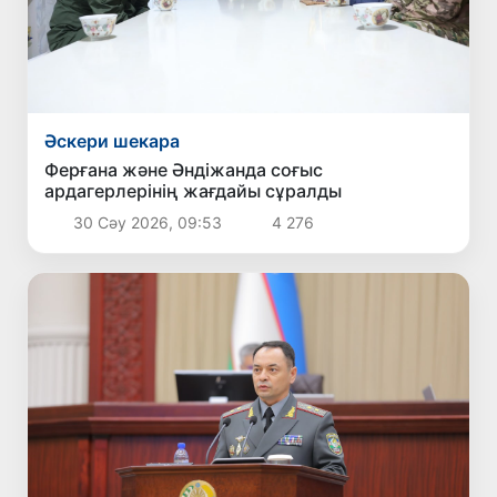
Әскери шекара
Ферғана және Әндіжанда соғыс
ардагерлерінің жағдайы сұралды
30 Сәу 2026, 09:53
4 276