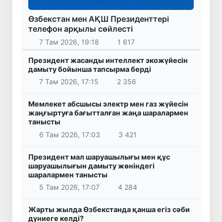
Өзбекстан мен АҚШ Президенттері
телефон арқылы сөйлесті
7 Там 2026, 19:18
1 617
Президент жасанды интеллект экожүйесін
дамыту бойынша тапсырма берді
7 Там 2026, 17:15
2 356
Мемлекет абсшысы электр мен газ жүйесін
жаңғыртуға бағытталған жаңа шаралармен
танысты
6 Там 2026, 17:03
3 421
Президент мал шаруашылығы мен құс
шаруашылығын дамыту жөніндегі
шаралармен танысты
5 Там 2026, 17:07
4 284
Жарты жылда Өзбекстанда қанша егіз сәби
дүниеге келді?