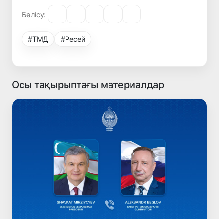
Бөлісу:
#ТМД
#Ресей
Осы тақырыптағы материалдар