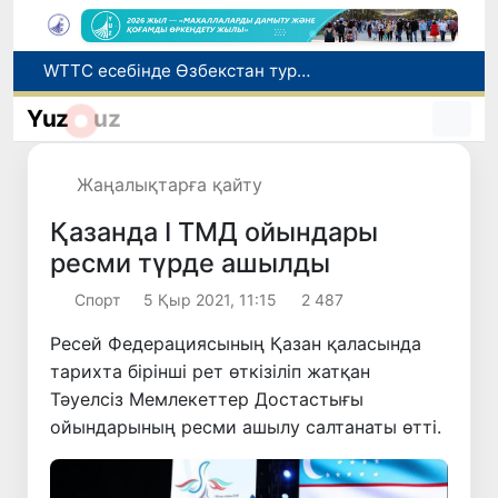
WTTC есебінде Өзбекстан туризмнің өсу қарқыны бойынша Орталық Азияда бірінші орынға шықты
Мүмкіндігі шектеулі талапкерлерге қабылдау емтихандарында қосымша уақыт беріледі
Yuz
uz
Беларусьтен Өзбекстанға екінші тікелей жүк пойызы жөнелтілді
Адам саудасынан зардап шеккен азаматтар әлеуметтік қызметтермен қамтылады
Жаңалықтарға қайту
Жарты жылда Өзбекстанда қанша егіз сәби дүниеге келді?
Қазанда І ТМД ойындары
ресми түрде ашылды
Спорт
5 Қыр 2021, 11:15
2 487
Ресей Федерациясының Қазан қаласында
тарихта бірінші рет өткізіліп жатқан
Тәуелсіз Мемлекеттер Достастығы
ойындарының ресми ашылу салтанаты өтті.