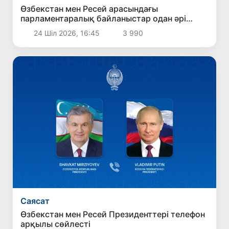
Өзбекстан мен Ресей арасындағы
парламентаралық байланыстар одан әрі
нығая түседі
24 Шіл 2026, 16:45
3 990
Саясат
Өзбекстан мен Ресей Президенттері телефон
арқылы сөйлесті