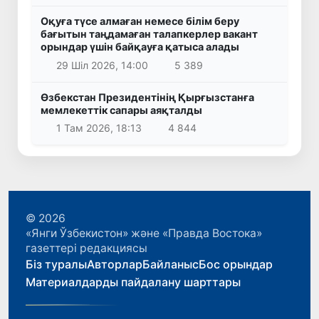
Оқуға түсе алмаған немесе білім беру
бағытын таңдамаған талапкерлер вакант
орындар үшін байқауға қатыса алады
29 Шіл 2026, 14:00
5 389
Өзбекстан Президентінің Қырғызстанға
мемлекеттік сапары аяқталды
1 Там 2026, 18:13
4 844
© 2026
«Янги Ўзбекистон» және «Правда Востока»
газеттері редакциясы
Біз туралы
Авторлар
Байланыс
Бос орындар
Материалдарды пайдалану шарттары