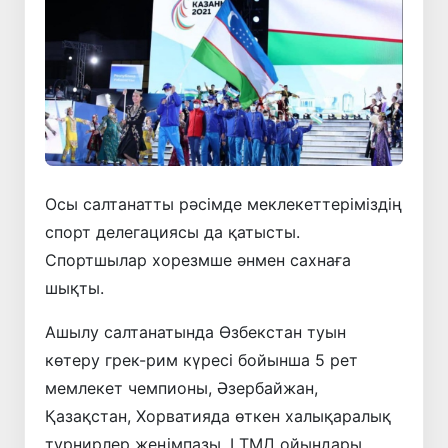
Осы салтанатты рәсімде меклекеттеріміздің
спорт делегациясы да қатысты.
Спортшылар хорезмше әнмен сахнаға
шықты.
Ашылу салтанатында Өзбекстан туын
көтеру грек-рим күресі бойынша 5 рет
мемлекет чемпионы, Әзербайжан,
Қазақстан, Хорватияда өткен халықаралық
турнирлер жеңімпазы, І ТМД ойындары