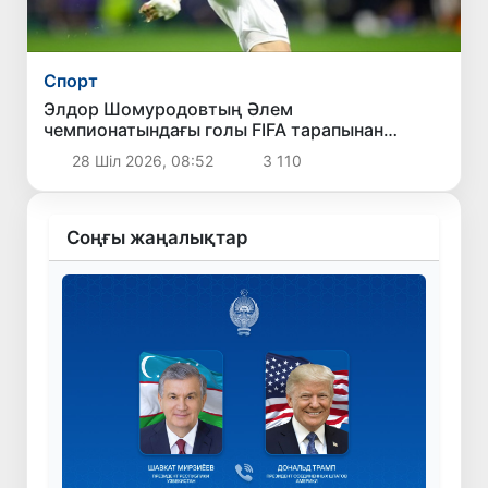
Спорт
Элдор Шомуродовтың Әлем
чемпионатындағы голы FIFA тарапынан
өткізілген «Турнирдің ең әдемі голы»
28 Шіл 2026, 08:52
3 110
сауалнамасында екінші орынды иеледі
Соңғы жаңалықтар