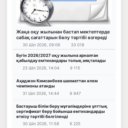
Жаңа оқу жылынан бастап мектептерде
сабақ сағаттарын бөлу тәртібі өзгереді
30 Шіл 2026, 09:06
33 018
Бүгін 2026/2027 оқу жылына арналған
қабылдау емтихандары толық аяқталады
23 Шіл 2026, 14:04
9 115
Аҳаджон Кимсанбоев шахматтан әлем
чемпионы атанды
31 Шіл 2026, 14:44
6 947
Бастауыш білім беру мұғалімдеріне ұлттық
сертификат беру бойынша емтихандарды
өткізу тәртібі белгіленді
30 Шіл 2026, 11:58
6 225