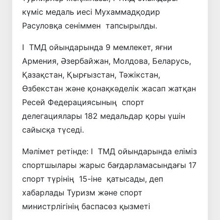
күміс медаль иесі Мухаммадқодир
Расуловқа сеніммен тапсырылды.
І ТМД ойындарында 9 мемлекет, яғни
Армения, Әзербайжан, Молдова, Беларусь,
Қазақстан, Қырғызстан, Тәжікстан,
Өзбекстан және қонақкәделік жасап жатқан
Ресей Федерациясының спорт
делегациялары 182 медальдар қоры үшін
сайысқа түседі.
Мәлімет ретінде: I ТМД ойындарында еліміз
спортшылары жарыс бағдарламасындағы 17
спорт түрінің 15-іне қатысады, деп
хабарлады Туризм және спорт
министрлігінің баспасөз қызметі