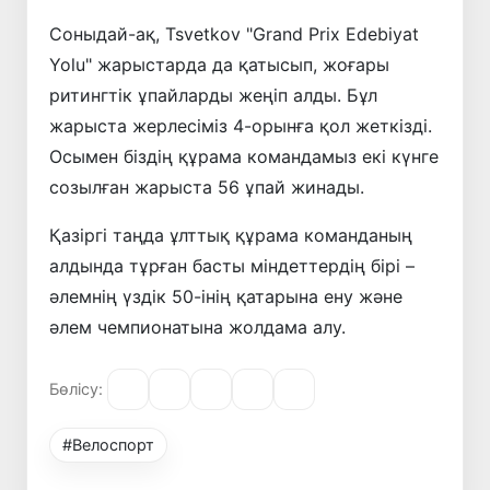
Соныдай-ақ, Tsvetkov "Grand Prix Edebiyat
Yolu" жарыстарда да қатысып, жоғары
ритингтік ұпайларды жеңіп алды. Бұл
жарыста жерлесіміз 4-орынға қол жеткізді.
Осымен біздің құрама командамыз екі күнге
созылған жарыста 56 ұпай жинады.
Қазіргі таңда ұлттық құрама команданың
алдында тұрған басты міндеттердің бірі –
әлемнің үздік 50-інің қатарына ену және
әлем чемпионатына жолдама алу.
Бөлісу:
#Велоспорт