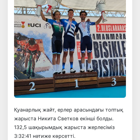
Қуанарлық жайт, ерлер арасындағы топтық
жарыста Никита Светков екінші болды.
132,5 шақырымдық жарыста жерлесіміз
3:32:41 нәтиже көрсетті.