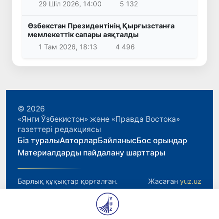
29 Шіл 2026, 14:00
5 132
Өзбекстан Президентінің Қырғызстанға
мемлекеттік сапары аяқталды
1 Там 2026, 18:13
4 496
© 2026
«Янги Ўзбекистон» және «Правда Востока»
газеттері редакциясы
Біз туралы
Авторлар
Байланыс
Бос орындар
Материалдарды пайдалану шарттары
Барлық құқықтар қорғалған.
Жасаған
yuz.uz