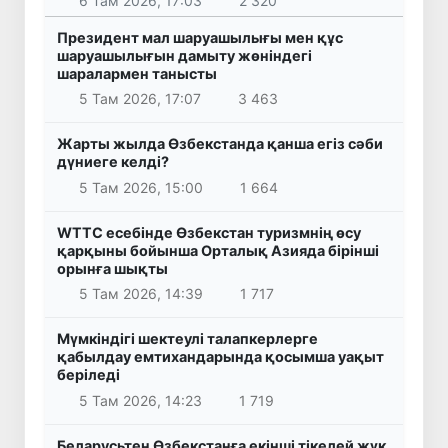
6 Там 2026, 17:03
2 320
Президент мал шаруашылығы мен құс
шаруашылығын дамыту жөніндегі
шаралармен танысты
5 Там 2026, 17:07
3 463
Жарты жылда Өзбекстанда қанша егіз сәби
дүниеге келді?
5 Там 2026, 15:00
1 664
WTTC есебінде Өзбекстан туризмнің өсу
қарқыны бойынша Орталық Азияда бірінші
орынға шықты
5 Там 2026, 14:39
1 717
Мүмкіндігі шектеулі талапкерлерге
қабылдау емтихандарында қосымша уақыт
беріледі
5 Там 2026, 14:23
1 719
Беларусьтен Өзбекстанға екінші тікелей жүк