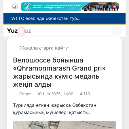
Мүмкіндігі шектеулі талапкерлерге қабылдау емтихандарында қосымша уақыт беріледі
Беларусьтен Өзбекстанға екінші тікелей жүк пойызы жөнелтілді
Yuz
uz
Адам саудасынан зардап шеккен азаматтар әлеуметтік қызметтермен қамтылады
Жарты жылда Өзбекстанда қанша егіз сәби дүниеге келді?
Жаңалықтарға қайту
WTTC есебінде Өзбекстан туризмнің өсу қарқыны бойынша Орталық Азияда бірінші орынға шықты
Велошоссе бойынша
«Qhramonmarash Grand pri»
жарысында күміс медаль
жеңіп алды
Спорт
10 Шіл 2025, 11:00
4 110
Түркияда өткен жарысқа Өзбекстан
құрамасының мүшелері қатысты.