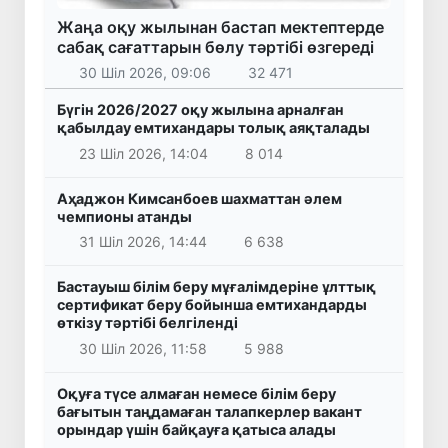
Жаңа оқу жылынан бастап мектептерде
сабақ сағаттарын бөлу тәртібі өзгереді
30 Шіл 2026, 09:06
32 471
Бүгін 2026/2027 оқу жылына арналған
қабылдау емтихандары толық аяқталады
23 Шіл 2026, 14:04
8 014
Аҳаджон Кимсанбоев шахматтан әлем
чемпионы атанды
31 Шіл 2026, 14:44
6 638
Бастауыш білім беру мұғалімдеріне ұлттық
сертификат беру бойынша емтихандарды
өткізу тәртібі белгіленді
30 Шіл 2026, 11:58
5 988
Оқуға түсе алмаған немесе білім беру
бағытын таңдамаған талапкерлер вакант
орындар үшін байқауға қатыса алады