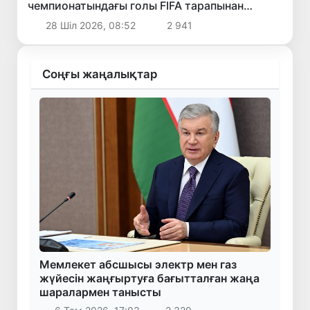
чемпионатындағы голы FIFA тарапынан
өткізілген «Турнирдің ең әдемі голы»
28 Шіл 2026, 08:52
2 941
сауалнамасында екінші орынды иеледі
Соңғы жаңалықтар
Мемлекет абсшысы электр мен газ
жүйесін жаңғыртуға бағытталған жаңа
шаралармен танысты