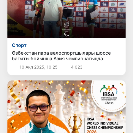
Спорт
Өзбекстан пара велоспортшылары шоссе
бағыты бойынша Азия чемпионатында
теңдессіз болды
10 Ақп 2025, 10:25
4 023