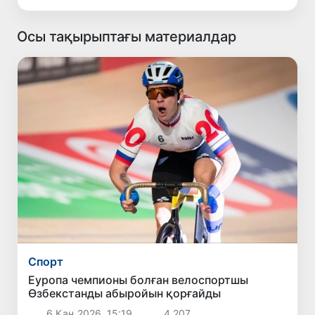
Осы тақырыптағы материалдар
Спорт
Еуропа чемпионы болған велоспортшы
Өзбекстанды абыройын қорғайды
6 Қаң 2026, 15:19
4 207