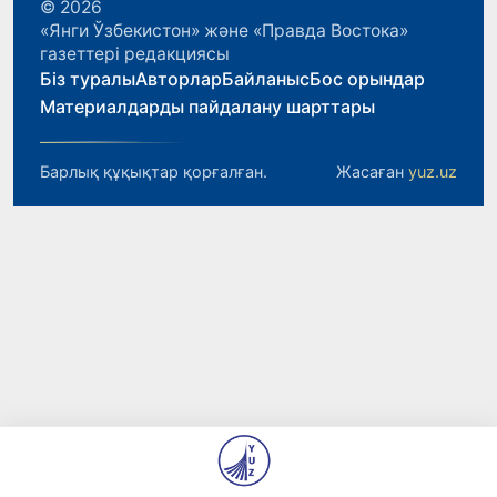
© 2026
«Янги Ўзбекистон» және «Правда Востока»
газеттері редакциясы
Біз туралы
Авторлар
Байланыс
Бос орындар
Материалдарды пайдалану шарттары
Барлық құқықтар қорғалған.
Жасаған
yuz.uz