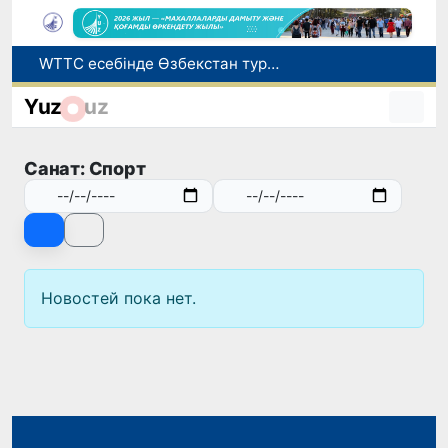
WTTC есебінде Өзбекстан туризмнің өсу қарқыны бойынша Орталық Азияда бірінші орынға шықты
Мүмкіндігі шектеулі талапкерлерге қабылдау емтихандарында қосымша уақыт беріледі
Yuz
uz
Беларусьтен Өзбекстанға екінші тікелей жүк пойызы жөнелтілді
Адам саудасынан зардап шеккен азаматтар әлеуметтік қызметтермен қамтылады
Санат: Спорт
Жарты жылда Өзбекстанда қанша егіз сәби дүниеге келді?
Новостей пока нет.