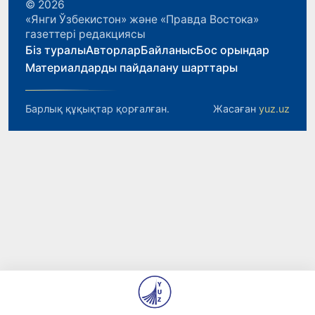
© 2026
«Янги Ўзбекистон» және «Правда Востока»
газеттері редакциясы
Біз туралы
Авторлар
Байланыс
Бос орындар
Материалдарды пайдалану шарттары
Барлық құқықтар қорғалған.
Жасаған
yuz.uz