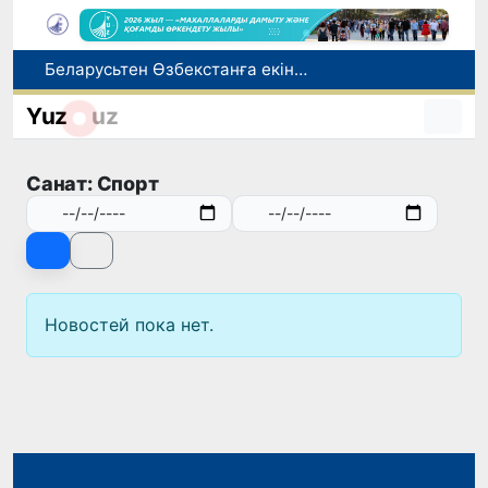
Беларусьтен Өзбекстанға екінші тікелей жүк пойызы жөнелтілді
Адам саудасынан зардап шеккен азаматтар әлеуметтік қызметтермен қамтылады
Yuz
uz
Тарихи күн: Өзбекстанның «Самарқант-2028» жасанды серігі орбитаға сәтті шығарылды
Бүгін оқуды көшіру бойынша өтініштерді қабылдаудың соңғы күні
Санат: Спорт
Жарты жылда Өзбекстанда қанша егіз сәби дүниеге келді?
Новостей пока нет.