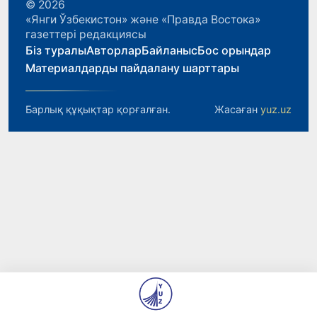
© 2026
«Янги Ўзбекистон» және «Правда Востока»
газеттері редакциясы
Біз туралы
Авторлар
Байланыс
Бос орындар
Материалдарды пайдалану шарттары
Барлық құқықтар қорғалған.
Жасаған
yuz.uz