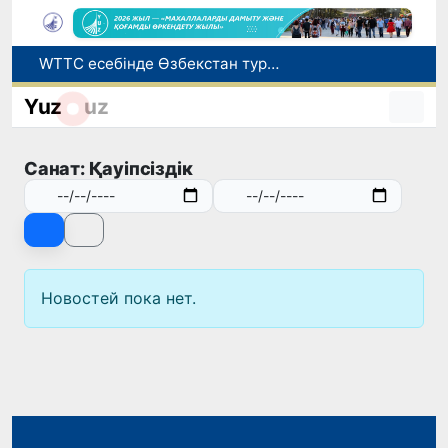
WTTC есебінде Өзбекстан туризмнің өсу қарқыны бойынша Орталық Азияда бірінші орынға шықты
Мүмкіндігі шектеулі талапкерлерге қабылдау емтихандарында қосымша уақыт беріледі
Yuz
uz
Беларусьтен Өзбекстанға екінші тікелей жүк пойызы жөнелтілді
Адам саудасынан зардап шеккен азаматтар әлеуметтік қызметтермен қамтылады
Санат: Қауіпсіздік
Жарты жылда Өзбекстанда қанша егіз сәби дүниеге келді?
Новостей пока нет.