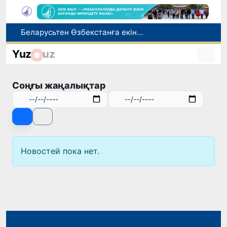
Беларусьтен Өзбекстанға екінші тікелей жүк пойызы жөнелтілді
Адам саудасынан зардап шеккен азаматтар әлеуметтік қызметтермен қамтылады
Yuz
uz
Тарихи күн: Өзбекстанның «Самарқант-2028» жасанды серігі орбитаға сәтті шығарылды
Бүгін оқуды көшіру бойынша өтініштерді қабылдаудың соңғы күні
Соңғы жаңалықтар
Жарты жылда Өзбекстанда қанша егіз сәби дүниеге келді?
Новостей пока нет.