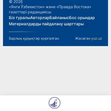
© 2026
«Янги Ўзбекистон» және «Правда Востока»
газеттері редакциясы
Біз туралы
Авторлар
Байланыс
Бос орындар
Материалдарды пайдалану шарттары
Барлық құқықтар қорғалған.
Жасаған
yuz.uz