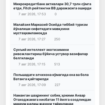
Микрокредитбанк активлари 30,7 трлн сўмга
етди, Fitch рейтингни BB даражасига оширди
7 авг 2026, 17:53
0
Малайзия Марказий Осиёда тиббий туризм
йўналиши сифатидаги мавқеини
мустаҳкамламоқда
7 авг 2026, 17:27
250
Сунъий интеллект экотизимини
ривожлантириш бўйича устувор вазифалар
белгиланди
7 авг 2026, 17:15
513
Польшадаги элчихона кўмагида она ва бола
Ватанга қайтарилди
7 авг 2026, 17:09
227
Наманган шаҳрининг собиқ ҳокими Анвар
Отаходжаевга нисбатан 11 йилга озодликдан
маҳрум қилиш жазоси тайинланди