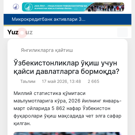
Микрокредитбанк активлари 30,7 трлн сўмга етди, Fitch рейтингни BB даражасига оширди
Малайзия Марказий Осиёда тиббий туризм йўналиши сифатидаги мавқеини мустаҳкамламоқда
Польшадаги элчихона кўмагида она ва бола Ватанга қайтарилди
Yuz
uz
Наманган шаҳрининг собиқ ҳокими Анвар Отаходжаевга нисбатан 11 йилга озодликдан маҳрум қилиш жазоси тайинланди
UZCERT давлат ташкилотлари ва корхоналарни оммавий киберҳужумлар ҳақида огоҳлантирди
Янгиликларга қайтиш
Ўзбекистонликлар ўқиш учун
қайси давлатларга бормоқда?
Таълим
17 май 2026, 13:48
2 665
Миллий статистика қўмитаси
маълумотларига кўра, 2026 йилнинг январь-
март ойларида 5 862 нафар Ўзбекистон
фуқаролари ўқиш мақсадида чет элга сафар
қилган.