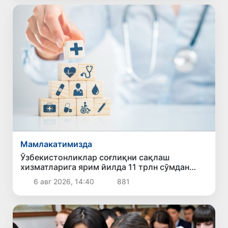
Мамлакатимизда
Ўзбекистонликлар соғлиқни сақлаш
хизматларига ярим йилда 11 трлн сўмдан
зиёд маблағ сарфлади
6 авг 2026, 14:40
881