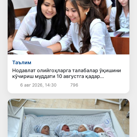
Таълим
Нодавлат олийгоҳларга талабалар ўқишини
кўчириш муддати 10 августга қадар
узайтирилди
6 авг 2026, 14:30
796