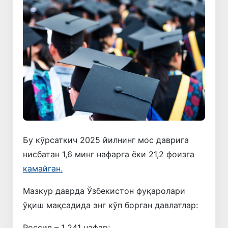
Бу кўрсаткич 2025 йилнинг мос даврига
нисбатан 1,6 минг нафарга ёки 21,2 фоизга
камайган.
Мазкур даврда Ўзбекистон фуқаролари
ўқиш мақсадида энг кўп борган давлатлар:
Россия – 1 241 нафар;