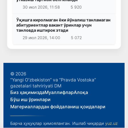
30 июл 2026, 11:58
5 920
Ўқишга киролмаган ёки йўналиш танламаган
абитуриентлар вакант ўринлар учун
танловда иштирок этади
29 июл 2026, 14:00
5 072
© 2026
“Yangi Oʻzbekiston” va “Pravda Vostoka”
gazetalari tahririyati DM
Биз ҳақимизда
Муаллифлар
Алоқа
Бўш иш ўринлари
Материаллардан фойдаланиш қоидалари
Барча ҳуқуқлар ҳимояланган.
Ишлаб чиқарди
yuz.uz