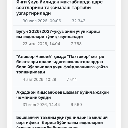
Янги ўқув йилидан мактабларда дарс
соатларини тақсимлаш тартиби
ўзгартирилади
30 июл 2026, 09:06
32 342
Бугун 2026/2027-ўқув йили учун кириш
имтиҳонлари тўлиқ якунланади
23 июл 2026, 14:04
7 768
"Алишер Навоий" ҳамда "Пахтакор" метро
бекатлари оралиғидаги эскалаторлардан
бири йўловчилар учун фойдаланишга қайта
топширилади
4 авг 2026, 10:29
7 611
Аҳаджон Кимсанбоев шахмат бўйича жаҳон
чемпиони бўлди
31 июл 2026, 14:44
6 560
Бошланғич таълим ўқитувчиларига миллий
сертификат бериш бўйича имтиҳонларни
ўтказиш тартиби белгиланди