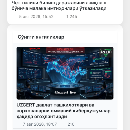
Чет тилини билиш даражасини аниқлаш
бўйича малака имтиҳонлари ўтказилади
5 авг 2026, 15:52
1 245
Сўнгги янгиликлар
UZCERT давлат ташкилотлари ва
корхоналарни оммавий киберҳужумлар
ҳақида огоҳлантирди
7 авг 2026, 18:07
210